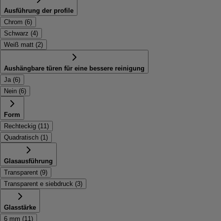
Ausführung der profile
Chrom
(
6
)
Schwarz
(
4
)
Weiß matt
(
2
)
Aushängbare türen für eine bessere reinigung
Ja
(
6
)
Nein
(
6
)
Form
Rechteckig
(
11
)
Quadratisch
(
1
)
Glasausführung
Transparent
(
9
)
Transparent e siebdruck
(
3
)
Glasstärke
6 mm
(
11
)