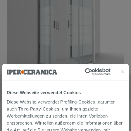
Duschkabine Nice 70x90x70 H195 Erw 67/69-88/90-66,5/70,5 2
Schiebetüren, fester Teil Glasstärke 6mm Transp Siebdruck
Chrom
Diese Webseite verwendet Cookies
1.049,70
€
/
stk
Diese Website verwendet Profiling-Cookies, darunter
auch Third-Party-Cookies, um Ihnen gezielte
Werbemitteilungen zu senden, die Ihren Vorlieben
entsprechen. Wir teilen außerdem die Informationen über
die Art, auf die Sie unsere Website verwenden, mit