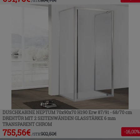
/
STK
DUSCHKABINE NEPTUM 70x90x70 H190 Erw 87/91 - 68/70 cm
DREHTÜR MIT 2 SEITENWÄNDEN GLASSTÄRKE 6 mm
TRANSPARENT CHROM
755,56
€
-
16
,00%
902,50
€
/
STK