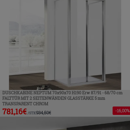
DUSCHKABINE NEPTUM 70x90x70 H190 Erw 87/91 - 68/70 cm
FALTTÜR MIT 2 SEITENWÄNDEN GLASSTÄRKE 5 mm
TRANSPARENT CHROM
781,16
€
-
16
,00%
934,50
€
/
STK