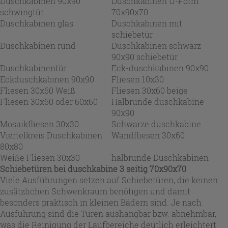
Duschkabinen 90x90
Duschkabinen U-Form
schwingtür
70x90x70
Duschkabinen glas
Duschkabinen mit
schiebetür
Duschkabinen rund
Duschkabinen schwarz
90x90 schiebetür
Duschkabinentür
Eck-duschkabinen 90x90
Eckduschkabinen 90x90
Fliesen 10x30
Fliesen 30x60 Weiß
Fliesen 30x60 beige
Fliesen 30x60 oder 60x60
Halbrunde duschkabine
90x90
Mosaikfliesen 30x30
Schwarze duschkabine
Viertelkreis Duschkabinen
Wandfliesen 30x60
80x80
Weiße Fliesen 30x30
halbrunde Duschkabinen
Schiebetüren bei duschkabine 3 seitig 70x90x70
Viele Ausführungen setzen auf Schiebetüren, die keinen
zusätzlichen Schwenkraum benötigen und damit
besonders praktisch in kleinen Bädern sind. Je nach
Ausführung sind die Türen aushängbar bzw. abnehmbar,
was die Reinigung der Laufbereiche deutlich erleichtert.