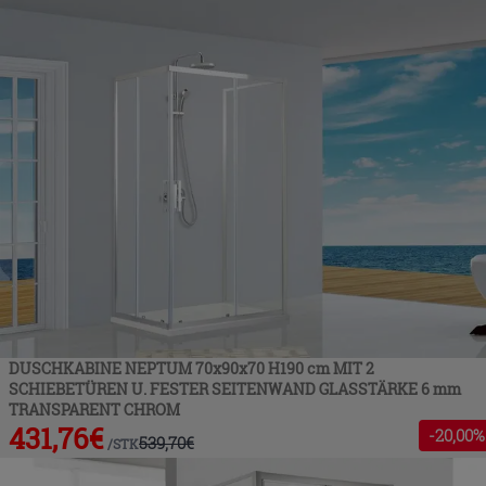
DUSCHKABINE NEPTUM 70x90x70 H190 cm MIT 2
SCHIEBETÜREN U. FESTER SEITENWAND GLASSTÄRKE 6 mm
TRANSPARENT CHROM
431,76
€
-
20
,00%
539,70
€
/
STK