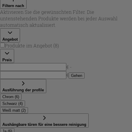
Lösung in der Raummitte. In dieser Auswahl finden Sie
Filtern nach
Varianten mit Schiebe-, Falt- oder Drehtür, sodass sich die
Aktivieren Sie die gewünschten Filter. Die
Duschkabinen 3-seitig 70x90x70
sowohl für kompakte
untenstehenden Produkte werden bei jeder Auswahl
Grundrisse als auch für komfortable Einstiege eignen.
automatisch aktualisiert.
Angebot
Produkte im Angebot
(
8
)
Preis
€ -
€
Gehen
Ausführung der profile
Chrom
(
6
)
Schwarz
(
4
)
Weiß matt
(
2
)
Aushängbare türen für eine bessere reinigung
Ja
(
6
)