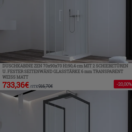
DUSCHKABINE ZEN 70x90x70 H190,4 cm MIT 2 SCHIEBETÜREN
U. FESTER SEITENWÄND GLASSTÄRKE 6 mm TRANSPARENT
WEISS MATT
733,36
€
-
20
,00%
916,70
€
/
STK