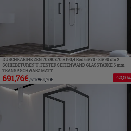
DUSCHKABINE ZEN 70x90x70 H190,4 Red 65/70 - 85/90 cm 2
SCHIEBETÜREN U. FESTER SEITENWAND GLASSTÄRKE 6 mm
TRANSP SCHWARZ MATT
691,76
€
-
20
,00%
864,70
€
/
STK