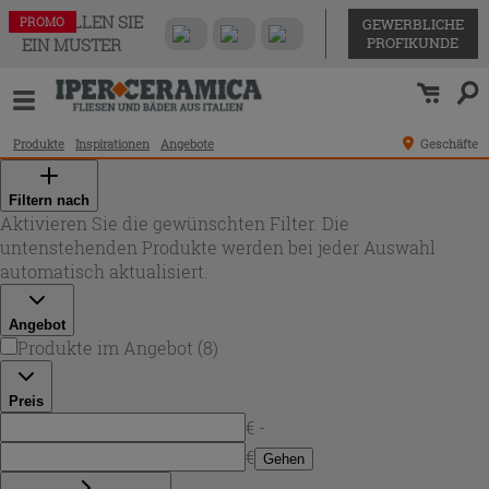
BESTELLEN SIE
PROMO
PROMO
PROMO
PROMO
PROMO
PROMO
PROMO
PROMO
GEWERBLICHE
PROFIKUNDE
EIN MUSTER
Produkte
Inspirationen
Angebote
Geschäfte
Filtern nach
Aktivieren Sie die gewünschten Filter. Die
untenstehenden Produkte werden bei jeder Auswahl
automatisch aktualisiert.
Angebot
Produkte im Angebot
(
8
)
Preis
€ -
€
Gehen