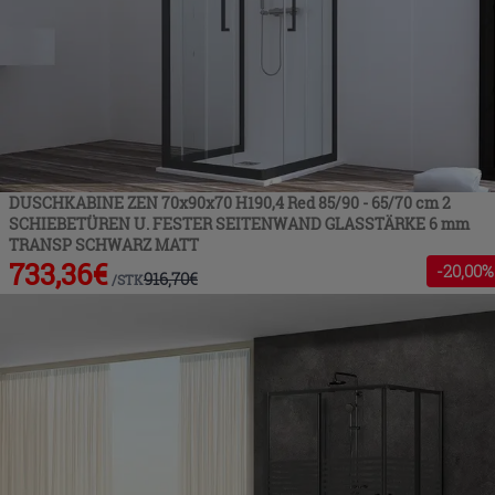
DUSCHKABINE ZEN 70x90x70 H190,4 Red 85/90 - 65/70 cm 2
SCHIEBETÜREN U. FESTER SEITENWAND GLASSTÄRKE 6 mm
TRANSP SCHWARZ MATT
733,36
€
-
20
,00%
916,70
€
/
STK