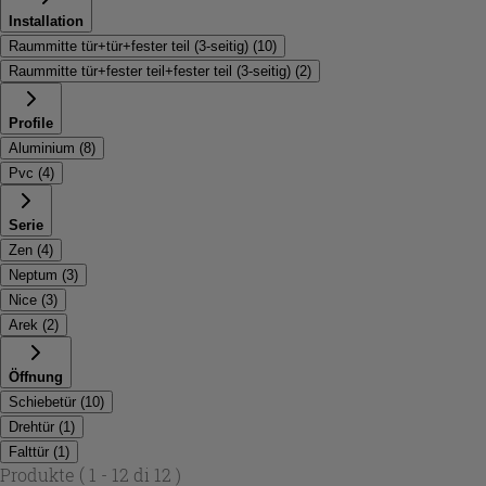
Installation
Raummitte tür+tür+fester teil (3-seitig)
(
10
)
Raummitte tür+fester teil+fester teil (3-seitig)
(
2
)
Profile
Aluminium
(
8
)
Pvc
(
4
)
Serie
Zen
(
4
)
Neptum
(
3
)
Nice
(
3
)
Arek
(
2
)
Öffnung
Schiebetür
(
10
)
Drehtür
(
1
)
Falttür
(
1
)
Produkte
( 1 - 12 di 12 )