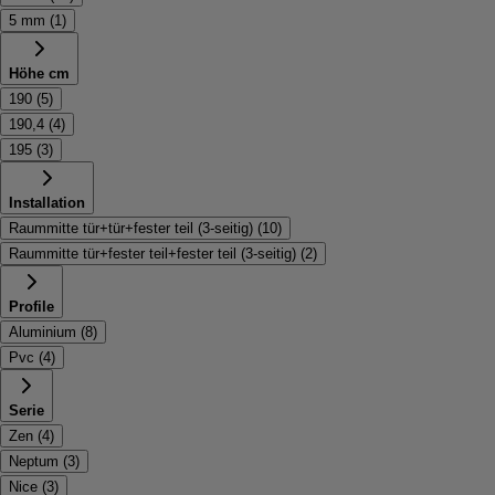
5 mm
(
1
)
Höhe cm
190
(
5
)
190,4
(
4
)
195
(
3
)
Installation
Raummitte tür+tür+fester teil (3-seitig)
(
10
)
Raummitte tür+fester teil+fester teil (3-seitig)
(
2
)
Profile
Aluminium
(
8
)
Pvc
(
4
)
Serie
Zen
(
4
)
Neptum
(
3
)
Nice
(
3
)