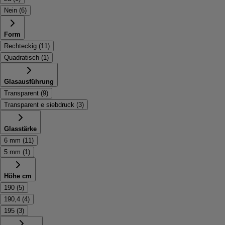
Nein
(
6
)
Form
Rechteckig
(
11
)
Quadratisch
(
1
)
Glasausführung
Transparent
(
9
)
Transparent e siebdruck
(
3
)
Glasstärke
6 mm
(
11
)
5 mm
(
1
)
Höhe cm
190
(
5
)
190,4
(
4
)
195
(
3
)