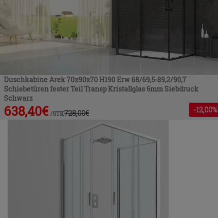
Duschkabine Arek 70x90x70 H190 Erw 68/69,5-89,2/90,7
Schiebetüren fester Teil Transp Kristallglas 6mm Siebdruck
Schwarz
638,40
€
-
12
,00%
728,00
€
/
STK