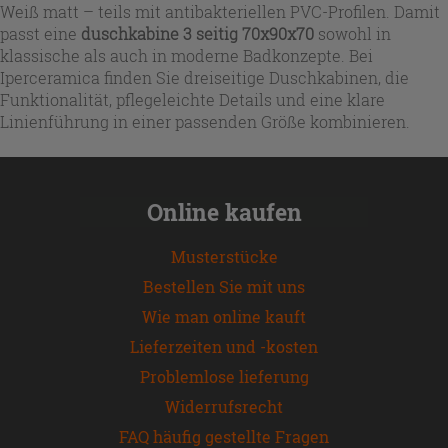
Weiß matt – teils mit antibakteriellen PVC-Profilen. Damit
passt eine
duschkabine 3 seitig 70x90x70
sowohl in
klassische als auch in moderne Badkonzepte. Bei
Iperceramica finden Sie dreiseitige Duschkabinen, die
Funktionalität, pflegeleichte Details und eine klare
Linienführung in einer passenden Größe kombinieren.
Online kaufen
Musterstücke
Bestellen Sie mit uns
Wie man online kauft
Lieferzeiten und -kosten
Problemlose lieferung
Widerrufsrecht
FAQ häufig gestellte Fragen