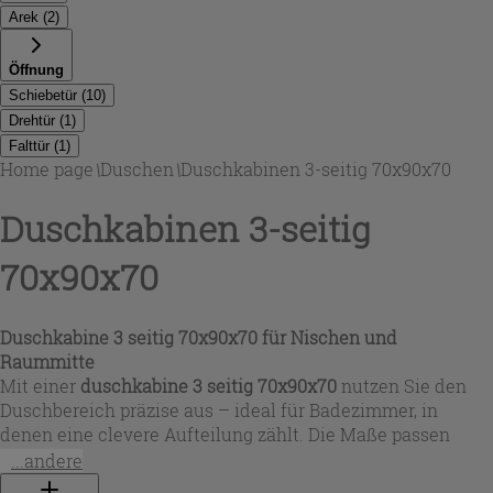
Arek
(
2
)
Öffnung
Schiebetür
(
10
)
Drehtür
(
1
)
Falttür
(
1
)
Home page
\
Duschen
\
Duschkabinen 3-seitig 70x90x70
Duschkabinen 3-seitig
70x90x70
Duschkabine 3 seitig 70x90x70 für Nischen und
Raummitte
Mit einer
duschkabine 3 seitig 70x90x70
nutzen Sie den
Duschbereich präzise aus – ideal für Badezimmer, in
denen eine clevere Aufteilung zählt. Die Maße passen
perfekt für rechteckige Duschplätze und ermöglichen je
...andere
nach Modell eine Montage an drei Wänden oder als