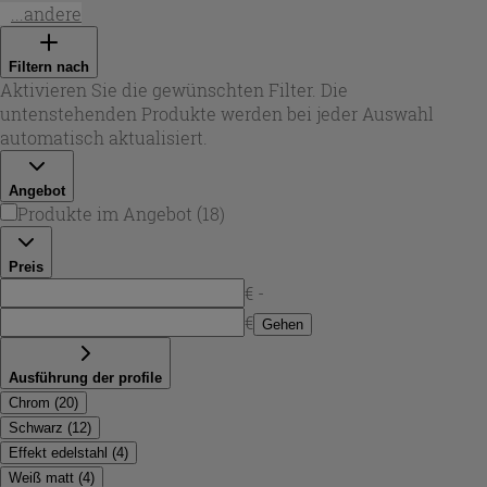
in unterschiedlichen Ausführungen – von klassischer 2-
...andere
seitiger Ecklösung bis zu Varianten, die sich zu einer 3-
seitigen Dusche kombinieren lassen. Dank verschiedener
Filtern nach
Öffnungsrichtungen (links oder rechts) passt sich das Maß
Aktivieren Sie die gewünschten Filter. Die
100x70 cm auch an enge Grundrisse an und sorgt für einen
untenstehenden Produkte werden bei jeder Auswahl
komfortablen Einstieg.
automatisch aktualisiert.
Angebot
Produkte im Angebot
(
18
)
Preis
€ -
€
Gehen
Ausführung der profile
Chrom
(
20
)
Schwarz
(
12
)
Effekt edelstahl
(
4
)
Weiß matt
(
4
)