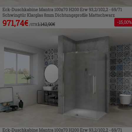
Eck-Duschkabine Mantra 100x70 H200 Erw 93,2/102,2 - 69/71
Schwingtür Klarglas 8mm Dichtungsprofile Mattschwarz
971,74
€
-
15
,00%
1.142,90
€
/
STK
Eck-Duschkabine Mantra 100x70 H200 Erw 93,2/102,2 - 69/71