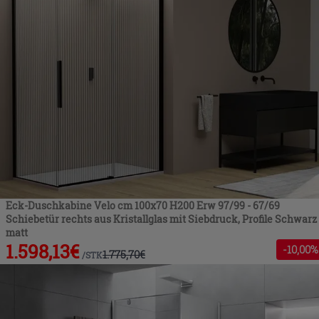
Eck-Duschkabine Velo cm 100x70 H200 Erw 97/99 - 67/69
Schiebetür rechts aus Kristallglas mit Siebdruck, Profile Schwarz
matt
1.598,13
€
-
10
,00%
1.775,70
€
/
STK