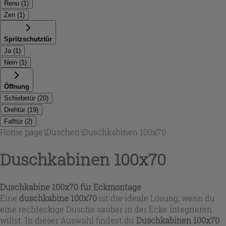
Renu
(
1
)
Zen
(
1
)
Spritzschutztür
Ja
(
1
)
Nein
(
1
)
Öffnung
Schiebetür
(
20
)
Drehtür
(
19
)
Falttür
(
2
)
Home page
\
Duschen
\
Duschkabinen 100x70
Duschkabinen 100x70
Duschkabine 100x70 für Eckmontage
Eine
duschkabine 100x70
ist die ideale Lösung, wenn du
eine rechteckige Dusche sauber in der Ecke integrieren
willst. In dieser Auswahl findest du
Duschkabinen 100x70