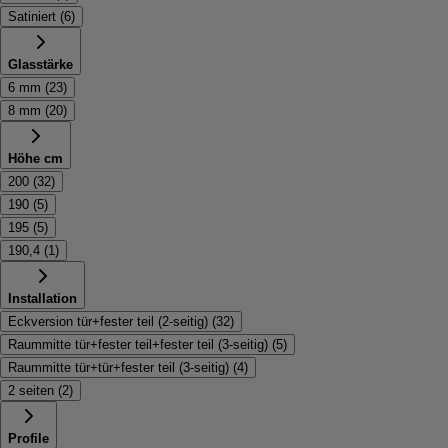
Satiniert
(
6
)
Glasstärke
6 mm
(
23
)
8 mm
(
20
)
Höhe cm
200
(
32
)
190
(
5
)
195
(
5
)
190,4
(
1
)
Installation
Eckversion tür+fester teil (2-seitig)
(
32
)
Raummitte tür+fester teil+fester teil (3-seitig)
(
5
)
Raummitte tür+tür+fester teil (3-seitig)
(
4
)
2 seiten
(
2
)
Profile