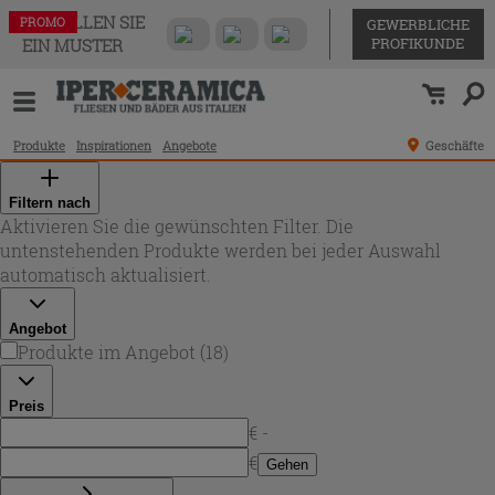
BESTELLEN SIE
PROMO
PROMO
PROMO
PROMO
PROMO
PROMO
PROMO
PROMO
PROMO
PROMO
PROMO
PROMO
PROMO
PROMO
PROMO
PROMO
PROMO
PROMO
GEWERBLICHE
PROFIKUNDE
EIN MUSTER
Produkte
Inspirationen
Angebote
Geschäfte
Filtern nach
Aktivieren Sie die gewünschten Filter. Die
untenstehenden Produkte werden bei jeder Auswahl
automatisch aktualisiert.
Angebot
Produkte im Angebot
(
18
)
Preis
€ -
€
Gehen