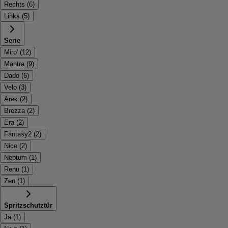
Rechts
(
6
)
Links
(
5
)
Serie
Miro'
(
12
)
Mantra
(
9
)
Dado
(
6
)
Velo
(
3
)
Arek
(
2
)
Brezza
(
2
)
Era
(
2
)
Fantasy2
(
2
)
Nice
(
2
)
Neptum
(
1
)
Renu
(
1
)
Zen
(
1
)
Spritzschutztür
Ja
(
1
)