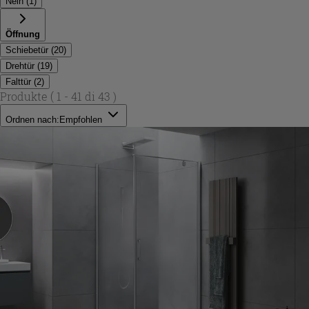
Nein
(
1
)
Öffnung
Schiebetür
(
20
)
Drehtür
(
19
)
Falttür
(
2
)
Produkte
( 1 - 41 di 43 )
Ordnen nach:
Empfohlen