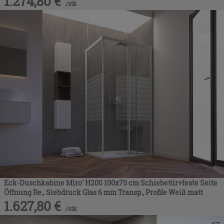
1.274,80
€
/
stk
Eck-Duschkabine Miro' H200 100x70 cm Schiebetür+feste Seite
Öffnung Re., Siebdruck Glas 6 mm Transp., Profile Weiß matt
1.627,80
€
/
stk