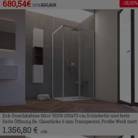
680,54
€
-
18
,00%
830,80
€
/
STK
Eck-Duschkabine Miro' H200 100x70 cm Schiebetür und feste
Seite Öffnung Re. Glasstärke 6 mm Transparent, Profile Weiß matt
1.356,80
€
/
stk