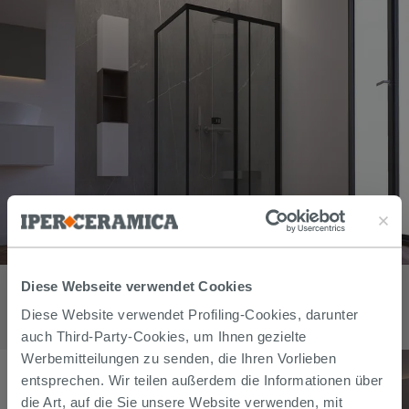
Eck-Duschkabine Miro' H200 100x70 cm Schiebetür und feste
Diese Webseite verwendet Cookies
Seite Öffnung Re. Glasstärke 6 mm Transparent Profile Schwarz
matt
Diese Website verwendet Profiling-Cookies, darunter
1.356,80
€
auch Third-Party-Cookies, um Ihnen gezielte
/
stk
Werbemitteilungen zu senden, die Ihren Vorlieben
entsprechen. Wir teilen außerdem die Informationen über
die Art, auf die Sie unsere Website verwenden, mit