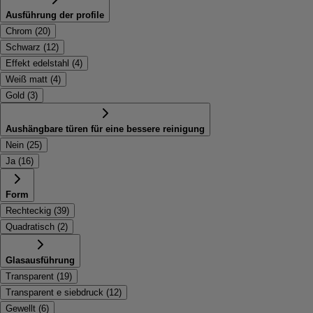
Ausführung der profile
Chrom
(
20
)
Schwarz
(
12
)
Effekt edelstahl
(
4
)
Weiß matt
(
4
)
Gold
(
3
)
Aushängbare türen für eine bessere reinigung
Nein
(
25
)
Ja
(
16
)
Form
Rechteckig
(
39
)
Quadratisch
(
2
)
Glasausführung
Transparent
(
19
)
Transparent e siebdruck
(
12
)
Gewellt
(
6
)