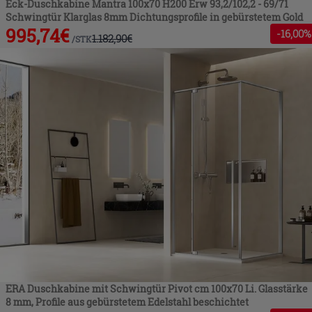
Eck-Duschkabine Mantra 100x70 H200 Erw 93,2/102,2 - 69/71
Schwingtür Klarglas 8mm Dichtungsprofile in gebürstetem Gold
995,74
€
-
16
,00%
1.182,90
€
/
STK
ERA Duschkabine mit Schwingtür Pivot cm 100x70 Li. Glasstärke
8 mm, Profile aus gebürstetem Edelstahl beschichtet