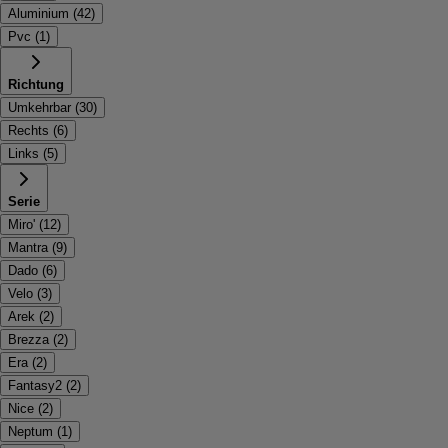
Aluminium
(
42
)
Pvc
(
1
)
Richtung
Umkehrbar
(
30
)
Rechts
(
6
)
Links
(
5
)
Serie
Miro'
(
12
)
Mantra
(
9
)
Dado
(
6
)
Velo
(
3
)
Arek
(
2
)
Brezza
(
2
)
Era
(
2
)
Fantasy2
(
2
)
Nice
(
2
)
Neptum
(
1
)