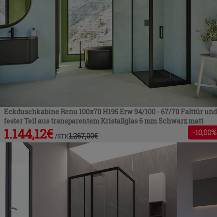
Eckduschkabine Renu 100x70 H195 Erw 94/100 - 67/70 Falttür und
fester Teil aus transparentem Kristallglas 6 mm Schwarz matt
1.144,12
€
-
10
,00%
1.267,00
€
/
STK