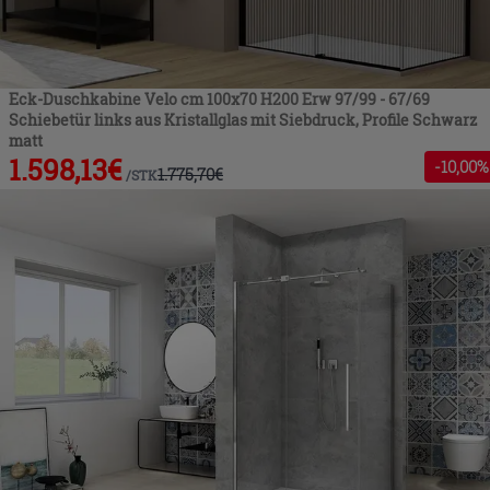
Eck-Duschkabine Velo cm 100x70 H200 Erw 97/99 - 67/69
Schiebetür links aus Kristallglas mit Siebdruck, Profile Schwarz
matt
1.598,13
€
-
10
,00%
1.775,70
€
/
STK