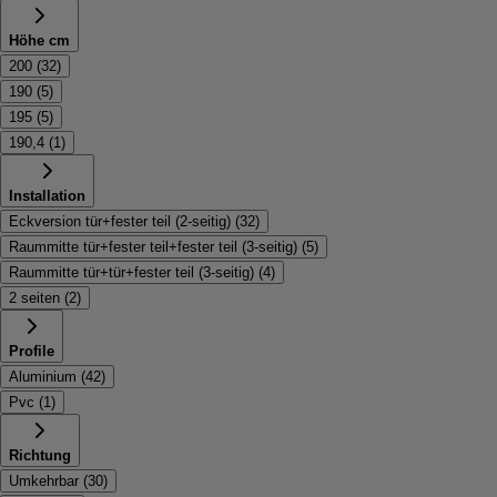
Höhe cm
200
(
32
)
190
(
5
)
195
(
5
)
190,4
(
1
)
Installation
Eckversion tür+fester teil (2-seitig)
(
32
)
Raummitte tür+fester teil+fester teil (3-seitig)
(
5
)
Raummitte tür+tür+fester teil (3-seitig)
(
4
)
2 seiten
(
2
)
Profile
Aluminium
(
42
)
Pvc
(
1
)
Richtung
Umkehrbar
(
30
)