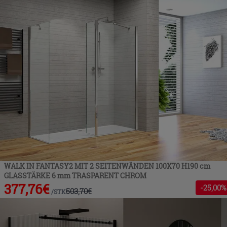
WALK IN FANTASY2 MIT 2 SEITENWÄNDEN 100X70 H190 cm
GLASSTÄRKE 6 mm TRASPARENT CHROM
377,76
€
-
25
,00%
503,70
€
/
STK