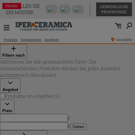
BESTELLEN SIE
PROMO
GEWERBLICHE
PROFIKUNDE
EIN MUSTER
Produkte
Inspirationen
Angebote
Geschäfte
Filtern nach
Aktivieren Sie die gewünschten Filter. Die
untenstehenden Produkte werden bei jeder Auswahl
automatisch aktualisiert.
Angebot
Produkte im Angebot
(
1
)
Preis
€ -
€
Gehen