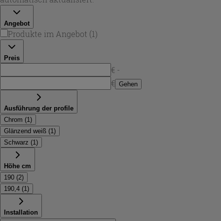
klassisch helle Badkonzepte.
Angebot
Produkte im Angebot
(
1
)
Preis
€ -
€
Gehen
Ausführung der profile
Chrom
(
1
)
Glänzend weiß
(
1
)
Schwarz
(
1
)
Höhe cm
190
(
2
)
190,4
(
1
)
Installation