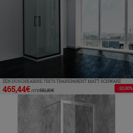
ZEN DUSCHKABINE 75X75 TRANSPARENT MATT SCHWARZ
465,44
€
-
20
,00%
581,80
€
/
STK