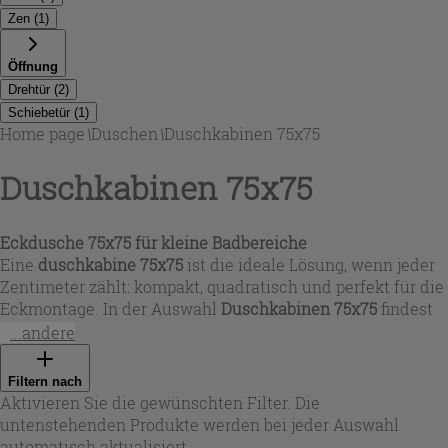
Zen
(
1
)
Öffnung
Drehtür
(
2
)
Schiebetür
(
1
)
Home page
\
Duschen
\
Duschkabinen 75x75
Duschkabinen 75x75
Eckdusche 75x75 für kleine Badbereiche
Eine
duschkabine 75x75
ist die ideale Lösung, wenn jeder
Zentimeter zählt: kompakt, quadratisch und perfekt für die
Eckmontage. In der Auswahl
Duschkabinen 75x75
findest
du Modelle als
eckdusche 75x75
mit transparentem
...andere
Sicherheitsglas (6 mm) und stabilen Profilen aus
Aluminium bzw. PVC. Je nach Stil des Badezimmers
Filtern nach
stehen unterschiedliche Oberflächen zur Verfügung – von
Aktivieren Sie die gewünschten Filter. Die
Chrom über glänzendes Weiß bis hin zu matt Schwarz. So
untenstehenden Produkte werden bei jeder Auswahl
passt die
dusche 75x75
sowohl in moderne als auch in
automatisch aktualisiert.