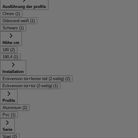
Ausführung der profile
Chrom
(
1
)
Glänzend weiß
(
1
)
Schwarz
(
1
)
Höhe cm
190
(
2
)
190,4
(
1
)
Installation
Eckversion tür+fester teil (2-seitig)
(
2
)
Eckversion tür+tür (2-seitig)
(
1
)
Profile
Aluminium
(
2
)
Pvc
(
1
)
Serie
Start
(
2
)