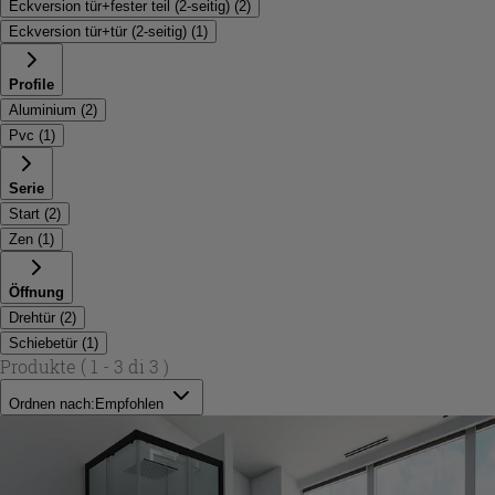
Eckversion tür+fester teil (2-seitig)
(
2
)
Eckversion tür+tür (2-seitig)
(
1
)
Profile
Aluminium
(
2
)
Pvc
(
1
)
Serie
Start
(
2
)
Zen
(
1
)
Öffnung
Drehtür
(
2
)
Schiebetür
(
1
)
Produkte
( 1 - 3 di 3 )
Ordnen nach:
Empfohlen