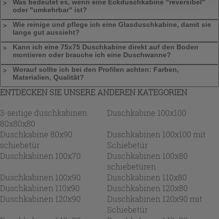
nach der Installation der technischen Cookies fortsetzen.
Was bedeutet es, wenn eine Eckduschkabine "reversibel"
oder "umkehrbar" ist?
Wie reinige und pflege ich eine Glasduschkabine, damit sie
lange gut aussieht?
Kann ich eine 75x75 Duschkabine direkt auf den Boden
montieren oder brauche ich eine Duschwanne?
Worauf sollte ich bei den Profilen achten: Farben,
Materialien, Qualität?
ENTDECKEN SIE UNSERE ANDEREN KATEGORIEN
3-seitige duschkabinen
Duschkabine 100x100
80x80x80
Duschkabine 80x90
Duschkabinen 100x100 mit
schiebetür
Schiebetür
Duschkabinen 100x70
Duschkabinen 100x80
schiebetüren
Duschkabinen 100x90
Duschkabinen 110x80
Duschkabinen 110x90
Duschkabinen 120x80
Duschkabinen 120x90
Duschkabinen 120x90 mit
Schiebetür