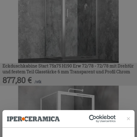
Eckduschkabine Start 75x75 H190 Erw 72/78 - 72/78 mit Drehtür
und festem Teil Glasstärke 6 mm Transparent und Profil Chrom
877,80
€
/
stk