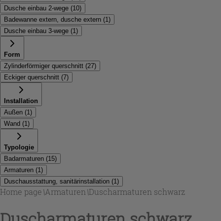
Dusche einbau 2-wege
(
10
)
Badewanne extern, dusche extern
(
1
)
Dusche einbau 3-wege
(
1
)
Form
Zylinderförmiger querschnitt
(
27
)
Eckiger querschnitt
(
7
)
Installation
Außen
(
1
)
Wand
(
1
)
Typologie
Badarmaturen
(
15
)
Armaturen
(
1
)
Duschausstattung, sanitärinstallation
(
1
)
Home page
\
Armaturen
\
Duscharmaturen schwarz
Duscharmaturen schwarz