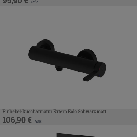
95,90
€
/
stk
Einhebel-Duscharmatur Extern Eolo Schwarz matt
106,90
€
/
stk