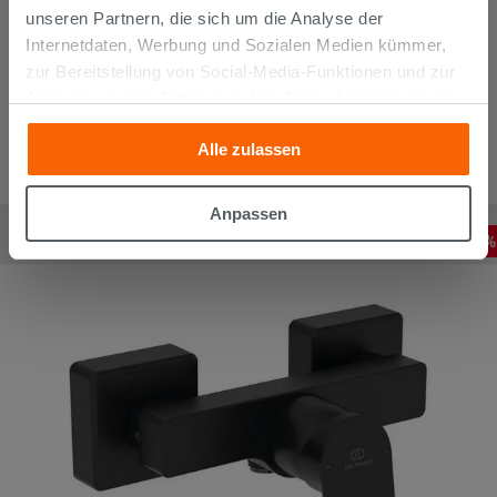
unseren Partnern, die sich um die Analyse der
Internetdaten, Werbung und Sozialen Medien kümmer,
zur Bereitstellung von Social-Media-Funktionen und zur
Analyse unseres Datenverkehrs. Diese könnten sie mit
anderen Informationen, die Sie ihnen geliefert haben oder
Alle zulassen
die sie aufgrund Ihrer Verwendung ihrer Dienste
gesammelt haben, kombinieren. Falls Sie mehr wissen
möchten oder Ihre Zustimmung zu allen oder einigen
Duscharmatur extern Miami Dark Mirror
Anpassen
Cookies verweigern,
hier klicken
oder „Anpassen“. Die
242,32
€
-
20
,00%
302,90
€
/
STK
Zustimmung kann durch Klicken auf die Schaltfläche
„Cookies akzeptieren“ gegeben werden. Wenn Sie auf
die Schaltfläche "X" klicken, können Sie das Surfen erst
nach der Installation der technischen Cookies fortsetzen.