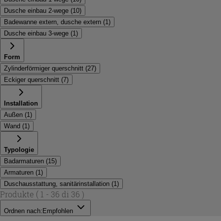
Dusche einbau 2-wege
(
10
)
Badewanne extern, dusche extern
(
1
)
Dusche einbau 3-wege
(
1
)
Form
Zylinderförmiger querschnitt
(
27
)
Eckiger querschnitt
(
7
)
Installation
Außen
(
1
)
Wand
(
1
)
Typologie
Badarmaturen
(
15
)
Armaturen
(
1
)
Duschausstattung, sanitärinstallation
(
1
)
Produkte
( 1 - 36 di 36 )
Ordnen nach:
Empfohlen