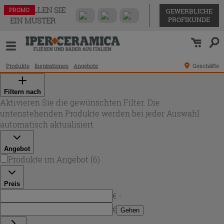
BESTELLEN SIE
PROMO
PROMO
PROMO
PROMO
PROMO
PROMO
GEWERBLICHE
PROFIKUNDE
EIN MUSTER
Produkte
Inspirationen
Angebote
Geschäfte
Filtern nach
Aktivieren Sie die gewünschten Filter. Die
untenstehenden Produkte werden bei jeder Auswahl
automatisch aktualisiert.
Angebot
Produkte im Angebot
(
6
)
Preis
€ -
€
Gehen