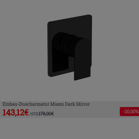
Einbau-Duscharmatur Miami Dark Mirror
143,12
€
-
20
,00%
178,90
€
/
STK