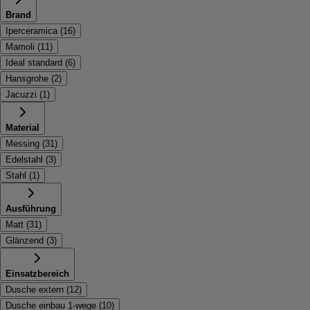
Brand
Iperceramica
(
16
)
Mamoli
(
11
)
Ideal standard
(
6
)
Hansgrohe
(
2
)
Jacuzzi
(
1
)
Material
Messing
(
31
)
Edelstahl
(
3
)
Stahl
(
1
)
Ausführung
Matt
(
31
)
Glänzend
(
3
)
Einsatzbereich
Dusche extern
(
12
)
Dusche einbau 1-wege
(
10
)