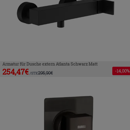
Armatur für Dusche extern Atlanta Schwarz Matt
254,47
€
-
14
,00%
295,90
€
/
STK