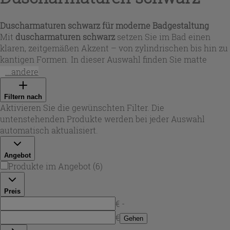
Duscharmaturen schwarz für moderne Badgestaltung
Mit
duscharmaturen schwarz
setzen Sie im Bad einen
klaren, zeitgemäßen Akzent – von zylindrischen bis hin zu
kantigen Formen. In dieser Auswahl finden Sie matte
Oberflächen (z. B. Schwarz matt/Seidenschwarz) sowie
...andere
auch glänzende Varianten in Dark-Mirror-Optik. Je nach
Stil wählen Sie eine
duscharmatur in schwarz
rund oder
Filtern nach
als
duscharmatur schwarz eckig
, passend zu Fliesen,
Aktivieren Sie die gewünschten Filter. Die
Duschwand und Accessoires. So entsteht ein einheitlicher
untenstehenden Produkte werden bei jeder Auswahl
Look, der Design und Alltagstauglichkeit verbindet.
automatisch aktualisiert.
Angebot
Produkte im Angebot
(
6
)
Preis
€ -
€
Gehen