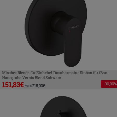
Mischer Blende für Einhebel-Duscharmatur Einbau für iBox
Hansgrohe Vernis Blend Schwarz
151,83
€
-
30
,00%
216,90
€
/
STK