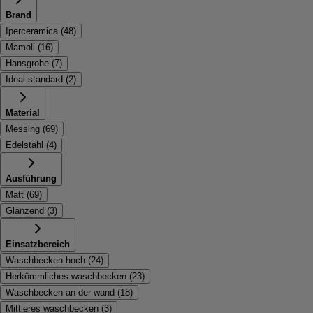
Brand
Iperceramica
(
48
)
Mamoli
(
16
)
Hansgrohe
(
7
)
Ideal standard
(
2
)
Material
Messing
(
69
)
Edelstahl
(
4
)
Ausführung
Matt
(
69
)
Glänzend
(
3
)
Einsatzbereich
Waschbecken hoch
(
24
)
Herkömmliches waschbecken
(
23
)
Waschbecken an der wand
(
18
)
Mittleres waschbecken
(
3
)