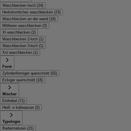
Waschbecken hoch
(
24
)
Herkömmliches waschbecken
(
23
)
Waschbecken an der wand
(
18
)
Mittleres waschbecken
(
3
)
Xl waschbecken
(
2
)
Waschbecken 2-loch
(
1
)
Waschbecken 3-loch
(
1
)
Xxl waschbecken
(
1
)
Form
Zylinderförmiger querschnitt
(
55
)
Eckiger querschnitt
(
18
)
Mischer
Einhebel
(
71
)
Heiß- e kaltwasser
(
2
)
Typologie
Badarmaturen
(
21
)