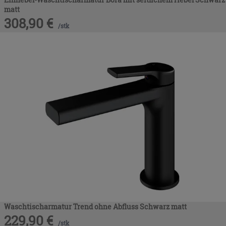
matt
308,90
€
/
stk
Waschtischarmatur Trend ohne Abfluss Schwarz matt
229,90
€
/
stk