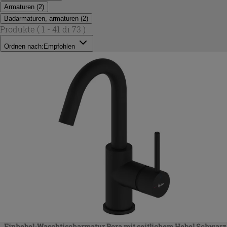
Armaturen
(
2
)
Badarmaturen, armaturen
(
2
)
Produkte
( 1 - 41 di 73 )
Ordnen nach:
Empfohlen
Einhebel-Waschtischarmatur Bora mit seitlichem Hebel Schwarz