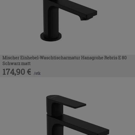
Mischer Einhebel-Waschtischarmatur Hansgrohe Rebris E 80
Schwarz matt
174,90
€
/
stk