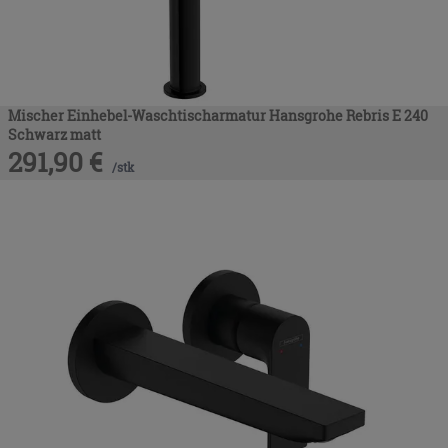
Mischer Einhebel-Waschtischarmatur Hansgrohe Rebris E 240
Schwarz matt
291,90
€
/
stk