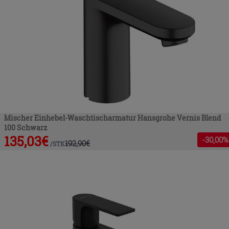
Mischer Einhebel-Waschtischarmatur Hansgrohe Vernis Blend
100 Schwarz
135,03
€
-
30
,00%
192,90
€
/
STK