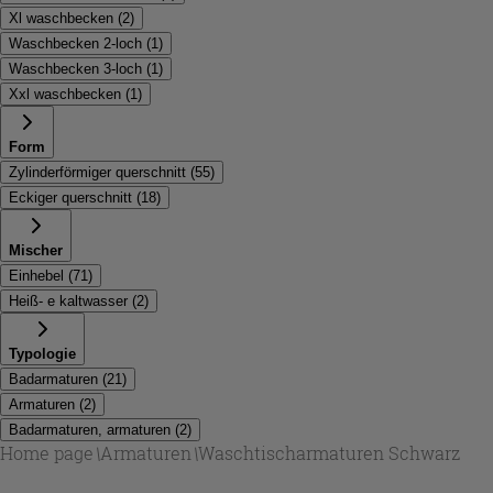
Xl waschbecken
(
2
)
Waschbecken 2-loch
(
1
)
Waschbecken 3-loch
(
1
)
Xxl waschbecken
(
1
)
Form
Zylinderförmiger querschnitt
(
55
)
Eckiger querschnitt
(
18
)
Mischer
Einhebel
(
71
)
Heiß- e kaltwasser
(
2
)
Typologie
Badarmaturen
(
21
)
Armaturen
(
2
)
Badarmaturen, armaturen
(
2
)
Home page
\
Armaturen
\
Waschtischarmaturen Schwarz