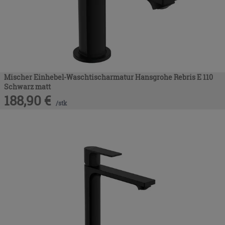
Mischer Einhebel-Waschtischarmatur Hansgrohe Rebris E 110
Schwarz matt
188,90
€
/
stk