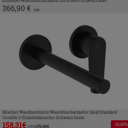
Einhebel-Waschtischarmatur hoch Bora Schwarz matt
366,90
€
/
stk
Mischer Wandmontierte Waschtischarmatur Ideal Standard
Ceralife O Einhebelmischer Schwarz Seide
158,31
€
-
10
,00%
175,90
€
/
STK