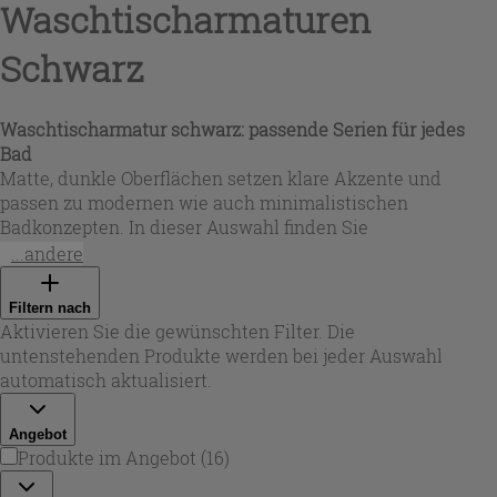
Waschtischarmaturen
Schwarz
Waschtischarmatur schwarz: passende Serien für jedes
Bad
Matte, dunkle Oberflächen setzen klare Akzente und
passen zu modernen wie auch minimalistischen
Badkonzepten. In dieser Auswahl finden Sie
Waschtischarmaturen Schwarz
in verschiedenen Designs
...andere
– zylindrisch oder kantig – und aus widerstandsfähigen
Materialien wie Messing sowie Edelstahl (z. B. AISI 304).
Filtern nach
Ob als klassischer
einhebelmischer schwarz
oder als
Aktivieren Sie die gewünschten Filter. Die
Variante mit zwei Griffen: Eine
waschtischarmatur
untenstehenden Produkte werden bei jeder Auswahl
schwarz
sorgt für ein stimmiges Gesamtbild am
automatisch aktualisiert.
Waschplatz und lässt sich mit vielen Keramikformen
kombinieren.
Angebot
Produkte im Angebot
(
16
)