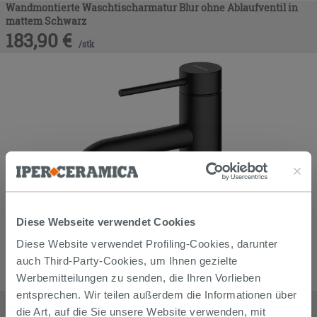
Wandmontierte Waschtischarmatur Blur ohne Ablaufventil in
mattem Schwarz
183,90
€
/
stk
Diese Webseite verwendet Cookies
Diese Website verwendet Profiling-Cookies, darunter
auch Third-Party-Cookies, um Ihnen gezielte
Werbemitteilungen zu senden, die Ihren Vorlieben
entsprechen. Wir teilen außerdem die Informationen über
Waschtischarmatur ohne Ablauf Spring Edelstahl 304 Schwarz
matt
die Art, auf die Sie unsere Website verwenden, mit