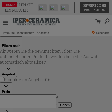
BESTELLEN SIE
PROMO
PROMO
PROMO
PROMO
PROMO
PROMO
PROMO
PROMO
PROMO
PROMO
PROMO
PROMO
PROMO
PROMO
PROMO
PROMO
GEWERBLICHE
PROFIKUNDE
EIN MUSTER
Produkte
Inspirationen
Angebote
Geschäfte
Filtern nach
Aktivieren Sie die gewünschten Filter. Die
untenstehenden Produkte werden bei jeder Auswahl
automatisch aktualisiert.
Angebot
Produkte im Angebot
(
16
)
Preis
€ -
€
Gehen