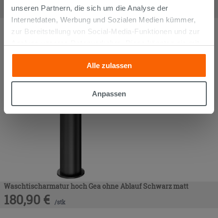
69,90
€
unseren Partnern, die sich um die Analyse der
/
stk
Internetdaten, Werbung und Sozialen Medien kümmer,
zur Bereitstellung von Social-Media-Funktionen und zur
Analyse unseres Datenverkehrs. Diese könnten sie mit
anderen Informationen, die Sie ihnen geliefert haben oder
Alle zulassen
die sie aufgrund Ihrer Verwendung ihrer Dienste
gesammelt haben, kombinieren. Falls Sie mehr wissen
möchten oder Ihre Zustimmung zu allen oder einigen
Anpassen
Cookies verweigern,
hier klicken
oder „Anpassen“. Die
Zustimmung kann durch Klicken auf die Schaltfläche
„Cookies akzeptieren“ gegeben werden. Wenn Sie auf
die Schaltfläche "X" klicken, können Sie das Surfen erst
nach der Installation der technischen Cookies fortsetzen.
Waschtischarmatur hoch Gea ohne Ablauf Schwarz matt
180,90
€
/
stk