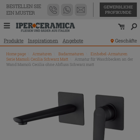
BESTELLEN SIE
GEWERBLICHE
PROFIKUNDE
EIN MUSTER
Produkte
Inspirationen
Angebote
Geschäfte
Home page
\
Armaturen
\
Badarmaturen
\
Einhebel-Armaturen
Serie Mamoli Cecilia Schwarz Matt
\
Armatur für Waschbecken an der
Wand Mamoli Cecilia ohne Abfluss Schwarz matt