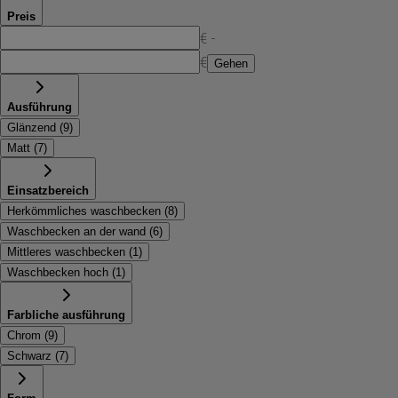
Preis
€ -
€
Gehen
Ausführung
Glänzend
(
9
)
Matt
(
7
)
Einsatzbereich
Herkömmliches waschbecken
(
8
)
Waschbecken an der wand
(
6
)
Mittleres waschbecken
(
1
)
Waschbecken hoch
(
1
)
Farbliche ausführung
Chrom
(
9
)
Schwarz
(
7
)