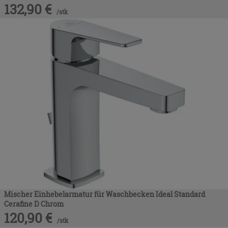
132,90
€
/
stk
Mischer Einhebelarmatur für Waschbecken Ideal Standard
Cerafine D Chrom
120,90
€
/
stk