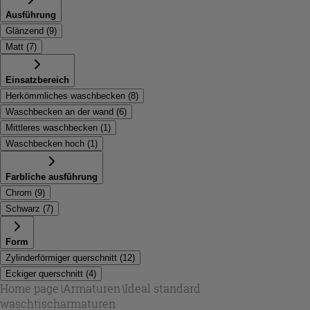
Ausführung
Glänzend
(
9
)
Matt
(
7
)
Einsatzbereich
Herkömmliches waschbecken
(
8
)
Waschbecken an der wand
(
6
)
Mittleres waschbecken
(
1
)
Waschbecken hoch
(
1
)
Farbliche ausführung
Chrom
(
9
)
Schwarz
(
7
)
Form
Zylinderförmiger querschnitt
(
12
)
Eckiger querschnitt
(
4
)
Home page
\
Armaturen
\
Ideal standard
waschtischarmaturen