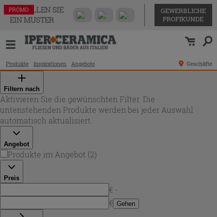
BESTELLEN SIE
PROMO
PROMO
GEWERBLICHE
PROFIKUNDE
EIN MUSTER
Produkte
Inspirationen
Angebote
Geschäfte
Filtern nach
Aktivieren Sie die gewünschten Filter. Die
untenstehenden Produkte werden bei jeder Auswahl
automatisch aktualisiert.
Angebot
Produkte im Angebot
(
2
)
Preis
€ -
€
Gehen