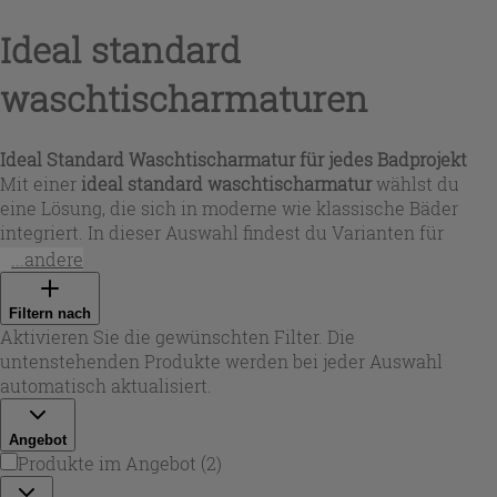
Ideal standard
waschtischarmaturen
Ideal Standard Waschtischarmatur für jedes Badprojekt
Mit einer
ideal standard waschtischarmatur
wählst du
eine Lösung, die sich in moderne wie klassische Bäder
integriert. In dieser Auswahl findest du Varianten für
Aufsatz- und Standardwaschbecken sowie Modelle mit
...andere
hohem Auslauf – ideal, wenn mehr Freiraum beim
Händewaschen oder bei Schalenbecken gefragt ist. Ob du
Filtern nach
gezielt eine
waschtischarmatur ideal standard
für
Aktivieren Sie die gewünschten Filter. Die
Renovierung oder Neubau suchst: Die Designs reichen von
untenstehenden Produkte werden bei jeder Auswahl
klaren, eckigen Linien bis zu zylindrischen Formen,
automatisch aktualisiert.
passend zu vielen Keramik- und Möbelserien. Bei
Iperceramica erhältst du passende Optionen, um deinen
Angebot
wasserhahn ideal standard
stilistisch und funktional auf
Produkte im Angebot
(
2
)
dein Becken abzustimmen.