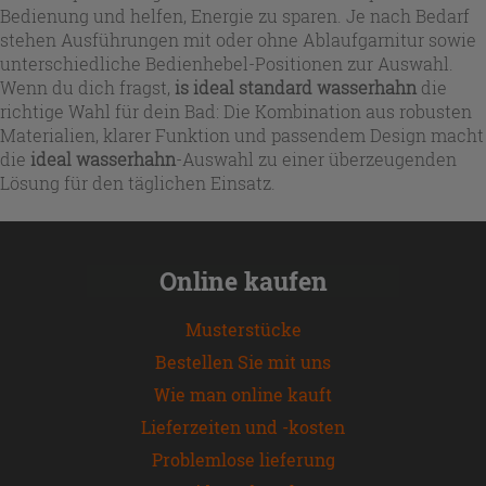
Bedienung und helfen, Energie zu sparen. Je nach Bedarf
stehen Ausführungen mit oder ohne Ablaufgarnitur sowie
unterschiedliche Bedienhebel-Positionen zur Auswahl.
Wenn du dich fragst,
is ideal standard wasserhahn
die
richtige Wahl für dein Bad: Die Kombination aus robusten
Materialien, klarer Funktion und passendem Design macht
die
ideal wasserhahn
-Auswahl zu einer überzeugenden
Lösung für den täglichen Einsatz.
Online kaufen
Musterstücke
Bestellen Sie mit uns
Wie man online kauft
Lieferzeiten und -kosten
Problemlose lieferung