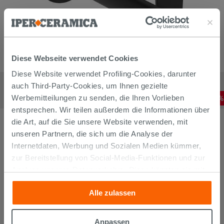
Diese Webseite verwendet Cookies
Diese Website verwendet Profiling-Cookies, darunter
Mischer Wandmontierte Waschtischarmatur Ideal Standard
Ceralife O Einhebelmischer Schwarz Seide
auch Third-Party-Cookies, um Ihnen gezielte
158,31
€
-
10
,00%
Werbemitteilungen zu senden, die Ihren Vorlieben
175,90
€
/
STK
entsprechen. Wir teilen außerdem die Informationen über
die Art, auf die Sie unsere Website verwenden, mit
unseren Partnern, die sich um die Analyse der
Internetdaten, Werbung und Sozialen Medien kümmer,
zur Bereitstellung von Social-Media-Funktionen und zur
Analyse unseres Datenverkehrs. Diese könnten sie mit
anderen Informationen, die Sie ihnen geliefert haben oder
Alle zulassen
die sie aufgrund Ihrer Verwendung ihrer Dienste
gesammelt haben, kombinieren. Falls Sie mehr wissen
möchten oder Ihre Zustimmung zu allen oder einigen
Anpassen