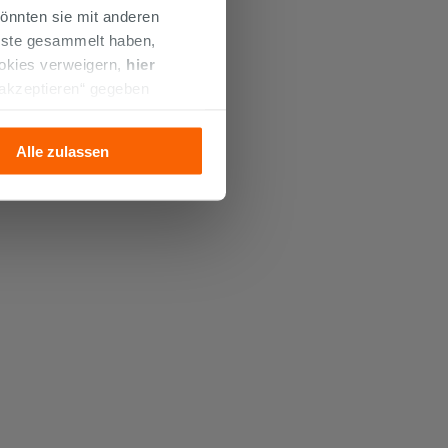
önnten sie mit anderen
enste gesammelt haben,
ookies verweigern,
hier
 akzeptieren“ gegeben
llation der technischen
Alle zulassen