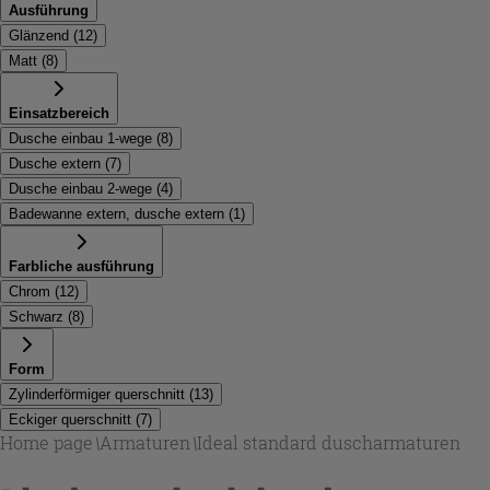
Ausführung
Glänzend
(
12
)
Matt
(
8
)
Einsatzbereich
Dusche einbau 1-wege
(
8
)
Dusche extern
(
7
)
Dusche einbau 2-wege
(
4
)
Badewanne extern, dusche extern
(
1
)
Farbliche ausführung
Chrom
(
12
)
Schwarz
(
8
)
Form
Zylinderförmiger querschnitt
(
13
)
Eckiger querschnitt
(
7
)
Home page
\
Armaturen
\
Ideal standard duscharmaturen