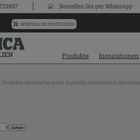
0723997
Bestellen Sie
per WhatsApp
GEWERBLICHE PROFIKUNDEN
Menü
für
vorgeschlagenen
Siteinhalt
Produkte
Inspirationen
und
Suchprotokoll
 Produkte werden bei jeder Auswahl automatisch aktualisie
€
Gehen