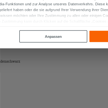
edia-Funktionen und zur Analyse unseres Datenverkehrs. Diese k
 geliefert haben oder die sie aufgrund Ihrer Verwendung ihrer Di
 wissen möchten oder Ihre Zustimmung zu allen oder einigen C
 Zustimmung kann durch Klicken auf die Schaltfläche „Cookies
altfläche "X" klicken, können Sie das Surfen erst nach der Insta
Anpassen
eidenschwarz