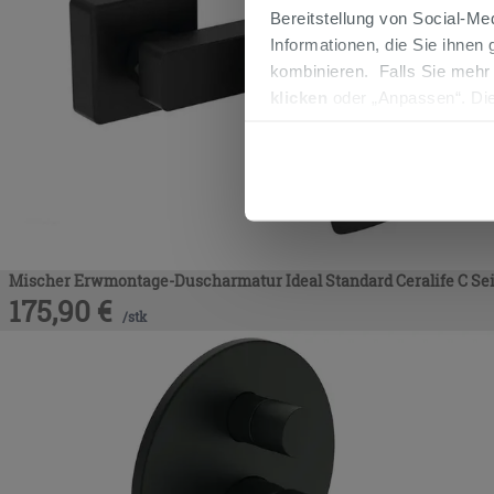
Bereitstellung von Social-M
Informationen, die Sie ihnen
kombinieren. Falls Sie mehr
klicken
oder „Anpassen“. Die
werden. Wenn Sie auf die Sch
Cookies fortsetzen.
Mischer Erwmontage-Duscharmatur Ideal Standard Ceralife C S
175,90
€
/
stk