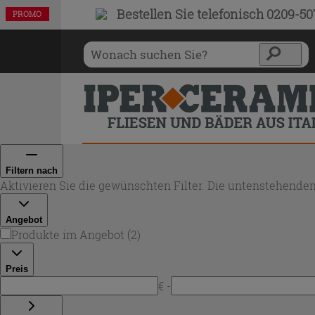
Bestellen Sie
telefonisch 0209-5
PROMO
PROMO
Filtern nach
Aktivieren Sie die gewünschten Filter. Die untenstehenden
Angebot
Produkte im Angebot
(
2
)
Preis
€ -