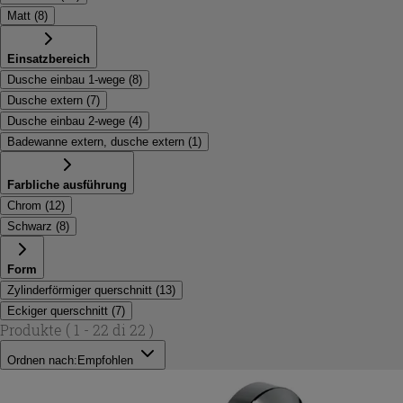
Matt
(
8
)
Einsatzbereich
Dusche einbau 1-wege
(
8
)
Dusche extern
(
7
)
Dusche einbau 2-wege
(
4
)
Badewanne extern, dusche extern
(
1
)
Farbliche ausführung
Chrom
(
12
)
Schwarz
(
8
)
Form
Zylinderförmiger querschnitt
(
13
)
Eckiger querschnitt
(
7
)
Produkte
( 1 - 22 di 22 )
Ordnen nach:
Empfohlen