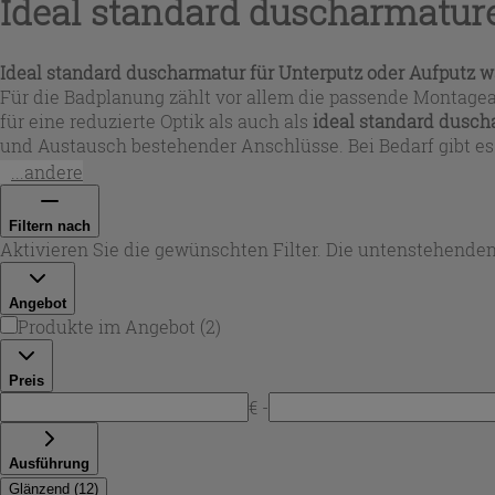
Ideal standard duscharmatur
Ideal standard duscharmatur für Unterputz oder Aufputz 
Für die Badplanung zählt vor allem die passende Montagear
für eine reduzierte Optik als auch als
ideal standard dusch
und Austausch bestehender Anschlüsse. Bei Bedarf gibt e
Auslässe genutzt werden sollen.
...andere
Filtern nach
Aktivieren Sie die gewünschten Filter. Die untenstehenden
Angebot
Produkte im Angebot
(
2
)
Preis
€ -
Ausführung
Glänzend
(
12
)