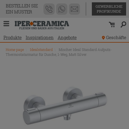
BESTELLEN SIE
GEWERBLICHE
PROFIKUNDE
EIN MUSTER
Produkte
Inspirationen
Angebote
Geschäfte
Home page
\
Idealstandard
\
Mischer Ideal Standard Aufputz-
Thermostatarmatur für Dusche, 1-Weg, Matt Silver