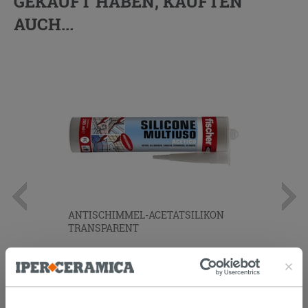
GEKAUFT HABEN, KAUFTEN
AUCH...
ANTISCHIMMEL-ACETATSILIKON
TRANSPARENT
9,90 €
/STK.
IN DEN WARENKORB LEGEN