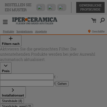
BESTELLEN SIE
GEWERBLICHE
PROFIKUNDE
EIN MUSTER
Produkte
Inspirationen
Angebote
Geschäfte
Filtern nach
Aktivieren Sie die gewünschten Filter. Die
untenstehenden Produkte werden bei jeder Auswahl
automatisch aktualisiert.
Preis
€ -
€
Gehen
Installationsart
Standsäule
(
4
)
Standsäule, wand
(
2
)