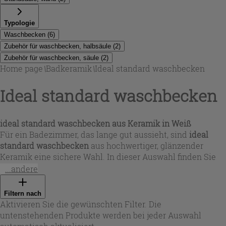
Typologie
Waschbecken
(
6
)
Zubehör für waschbecken, halbsäule
(
2
)
Zubehör für waschbecken, säule
(
2
)
Home page
\
Badkeramik
\
Ideal standard waschbecken
Ideal standard waschbecken
ideal standard waschbecken
aus Keramik in Weiß
Für ein Badezimmer, das lange gut aussieht, sind
ideal
standard waschbecken
aus hochwertiger, glänzender
Keramik eine sichere Wahl. In dieser Auswahl finden Sie
runde Becken in strahlendem Weiß mit praktischen
...andere
Details wie Überlauf und zentralem Armaturenloch –
ideal, wenn Sie eine klare, pflegeleichte Lösung suchen. Je
Filtern nach
nach Grundriss und Komfortanspruch stehen mehrere
Aktivieren Sie die gewünschten Filter. Die
Breiten zur Verfügung, vom kompakten
handwaschbecken
untenstehenden Produkte werden bei jeder Auswahl
ideal standard
bis zu großzügigeren Varianten. Bei