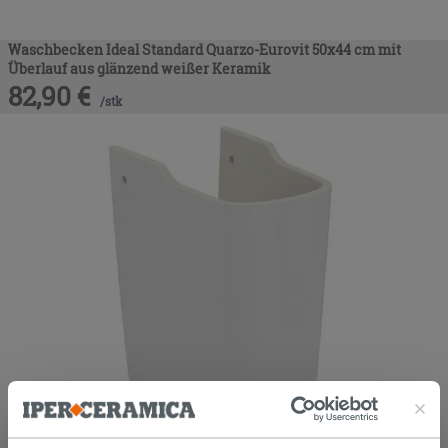
Waschbecken Ideal Standard Quarzo-Eurovit 50x44 cm mit
Überlauf aus glänzend weißer Keramik
82,90
€
/
stk