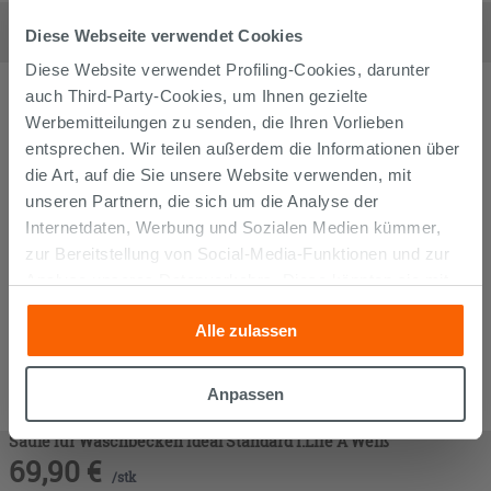
Wc Halbsäule für Waschbecken Ideal Standard i.Life A Weiß
69,90
€
Diese Webseite verwendet Cookies
/
stk
Diese Website verwendet Profiling-Cookies, darunter
auch Third-Party-Cookies, um Ihnen gezielte
Werbemitteilungen zu senden, die Ihren Vorlieben
entsprechen. Wir teilen außerdem die Informationen über
die Art, auf die Sie unsere Website verwenden, mit
unseren Partnern, die sich um die Analyse der
Internetdaten, Werbung und Sozialen Medien kümmer,
zur Bereitstellung von Social-Media-Funktionen und zur
Analyse unseres Datenverkehrs. Diese könnten sie mit
anderen Informationen, die Sie ihnen geliefert haben oder
Alle zulassen
die sie aufgrund Ihrer Verwendung ihrer Dienste
gesammelt haben, kombinieren. Falls Sie mehr wissen
möchten oder Ihre Zustimmung zu allen oder einigen
Anpassen
Cookies verweigern,
hier klicken
oder „Anpassen“. Die
Zustimmung kann durch Klicken auf die Schaltfläche
Säule für Waschbecken Ideal Standard i.Life A Weiß
69,90
€
„Cookies akzeptieren“ gegeben werden. Wenn Sie auf
/
stk
die Schaltfläche "X" klicken, können Sie das Surfen erst