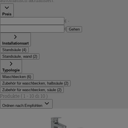
automatisch aktualisiert.
Iperceramica wählen Sie damit ein
ideal waschbecken
,
das Funktion und zeitloses Design für den Alltag
Preis
verbindet.
€ -
€
Gehen
Installationsart
Standsäule
(
4
)
Standsäule, wand
(
2
)
Typologie
Waschbecken
(
6
)
Zubehör für waschbecken, halbsäule
(
2
)
Zubehör für waschbecken, säule
(
2
)
Produkte
( 1 - 10 di 10 )
Ordnen nach:
Empfohlen