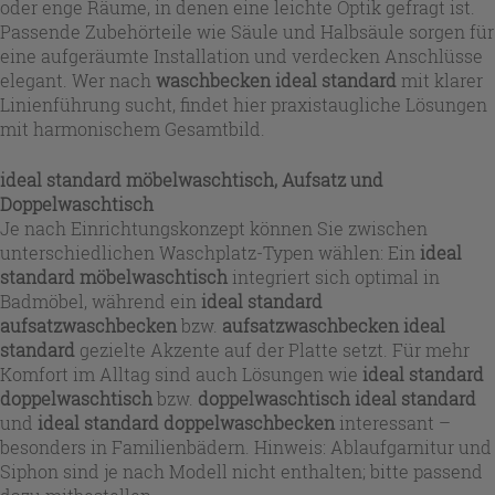
oder enge Räume, in denen eine leichte Optik gefragt ist.
Passende Zubehörteile wie Säule und Halbsäule sorgen für
eine aufgeräumte Installation und verdecken Anschlüsse
elegant. Wer nach
waschbecken ideal standard
mit klarer
Linienführung sucht, findet hier praxistaugliche Lösungen
mit harmonischem Gesamtbild.
ideal standard möbelwaschtisch
, Aufsatz und
Doppelwaschtisch
Je nach Einrichtungskonzept können Sie zwischen
unterschiedlichen Waschplatz-Typen wählen: Ein
ideal
standard möbelwaschtisch
integriert sich optimal in
Badmöbel, während ein
ideal standard
aufsatzwaschbecken
bzw.
aufsatzwaschbecken ideal
standard
gezielte Akzente auf der Platte setzt. Für mehr
Komfort im Alltag sind auch Lösungen wie
ideal standard
doppelwaschtisch
bzw.
doppelwaschtisch ideal standard
und
ideal standard doppelwaschbecken
interessant –
besonders in Familienbädern. Hinweis: Ablaufgarnitur und
Siphon sind je nach Modell nicht enthalten; bitte passend