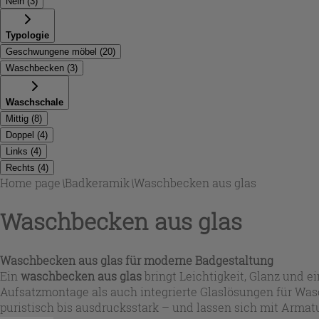
Nein
(
3
)
Typologie
Geschwungene möbel
(
20
)
Waschbecken
(
3
)
Waschschale
Mittig
(
8
)
Doppel
(
4
)
Links
(
4
)
Rechts
(
4
)
Home page
\
Badkeramik
\
Waschbecken aus glas
Waschbecken aus glas
Waschbecken aus glas für moderne Badgestaltung
Ein
waschbecken aus glas
bringt Leichtigkeit, Glanz und 
Aufsatzmontage als auch integrierte Glaslösungen für Wa
puristisch bis ausdrucksstark – und lassen sich mit Arma