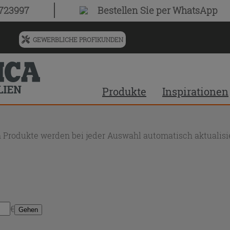
0723997
Bestellen Sie
per WhatsApp
GEWERBLICHE PROFIKUNDEN
Menü
für
vorgeschlagenen
Siteinhalt
Produkte
Inspirationen
und
Suchprotokoll
 Produkte werden bei jeder Auswahl automatisch aktualisie
€
Gehen