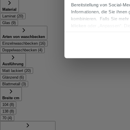
Bereitstellung von Social-M
Material
Informationen, die Sie ihnen
Laminat
(
20
)
kombinieren. Falls Sie mehr
Glas
(
9
)
klicken
oder „Anpassen“. Die
werden. Wenn Sie auf die Sch
Arten von waschbecken
Cookies fortsetzen.
Einzelnwaschbecken
(
16
)
Doppelwaschbecken
(
4
)
Ausführung
Matt lackiert
(
20
)
Glänzend
(
6
)
Blattmetall
(
3
)
Breite cm
104
(
8
)
138
(
8
)
70
(
4
)