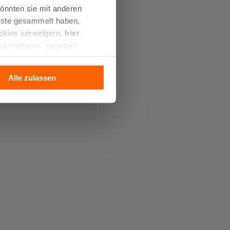
önnten sie mit anderen
enste gesammelt haben,
ookies verweigern,
hier
 akzeptieren“ gegeben
llation der technischen
Alle zulassen