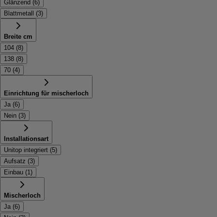
Glänzend
(
6
)
Blattmetall
(
3
)
Breite cm
104
(
8
)
138
(
8
)
70
(
4
)
Einrichtung für mischerloch
Ja
(
6
)
Nein
(
3
)
Installationsart
Unitop integriert
(
5
)
Aufsatz
(
3
)
Einbau
(
1
)
Mischerloch
Ja
(
6
)