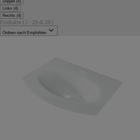
Doppel
(
4
)
Links
(
4
)
Rechts
(
4
)
Produkte
( 1 - 29 di 29 )
Ordnen nach:
Empfohlen