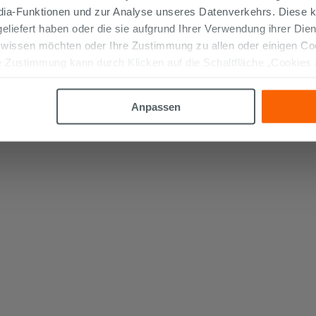
edia-Funktionen und zur Analyse unseres Datenverkehrs. Diese k
 geliefert haben oder die sie aufgrund Ihrer Verwendung ihrer Di
 wissen möchten oder Ihre Zustimmung zu allen oder einigen C
 Zustimmung kann durch Klicken auf die Schaltfläche „Cookies
altfläche "X" klicken, können Sie das Surfen erst nach der Insta
Anpassen