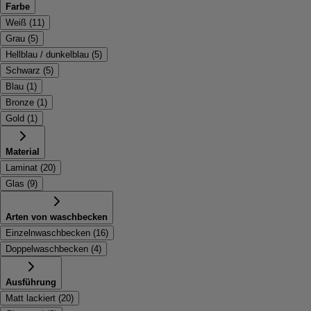
Farbe
Weiß
(
11
)
Grau
(
5
)
Hellblau / dunkelblau
(
5
)
Schwarz
(
5
)
Blau
(
1
)
Bronze
(
1
)
Gold
(
1
)
Material
Laminat
(
20
)
Glas
(
9
)
Arten von waschbecken
Einzelnwaschbecken
(
16
)
Doppelwaschbecken
(
4
)
Ausführung
Matt lackiert
(
20
)