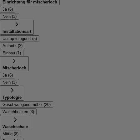
Einrichtung für mischerloch
Ja
(
6
)
Nein
(
3
)
Installationsart
Unitop integriert
(
5
)
Aufsatz
(
3
)
Einbau
(
1
)
Mischerloch
Ja
(
6
)
Nein
(
3
)
Typologie
Geschwungene möbel
(
20
)
Waschbecken
(
3
)
Waschschale
Mittig
(
8
)