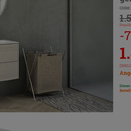
CODE:
1.
(Regulär
-
1
(INKL
Ange
Dieses
Bestel