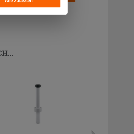
Alle zulassen
H...