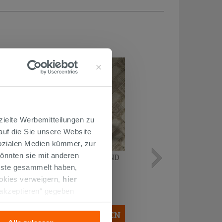
zielte Werbemitteilungen zu
 auf die Sie unsere Website
Sozialen Medien kümmer, zur
önnten sie mit anderen
WANDSPIEGEL BÜNDIG GLÄNZEND
cm 90X70
enste gesammelt haben,
ookies verweigern,
hier
118,00 €
 akzeptieren“ gegeben
/STK.
llation der technischen
IN DEN WARENKORB LEGEN