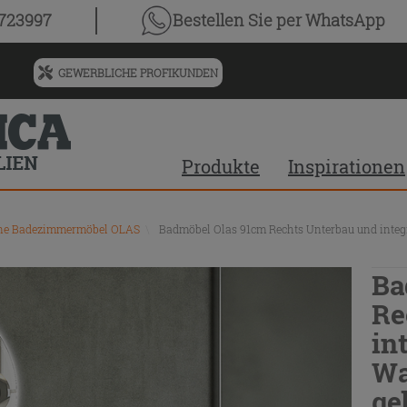
0723997
Bestellen Sie
per WhatsApp
GEWERBLICHE PROFIKUNDEN
Menü
für
vorgeschlagenen
Siteinhalt
Produkte
Inspirationen
und
Suchprotokoll
ne Badezimmermöbel OLAS
\
Badmöbel Olas 91cm Rechts Unterbau und integr
Ba
Re
in
Wa
ge