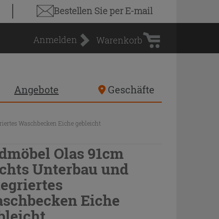
Warenkorb
Bestellen Sie
per E-mail
Anmelden
Warenkorb
Angebote
Geschäfte
iertes Waschbecken Eiche gebleicht
dmöbel Olas 91cm
chts Unterbau und
tegriertes
schbecken Eiche
bleicht