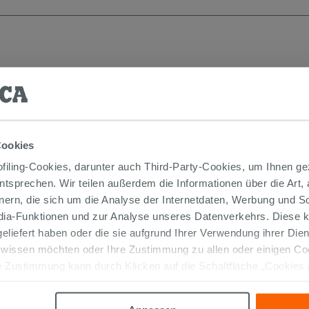
Cookies
iling-Cookies, darunter auch Third-Party-Cookies, um Ihnen ge
entsprechen. Wir teilen außerdem die Informationen über die Art,
nern, die sich um die Analyse der Internetdaten, Werbung und 
edia-Funktionen und zur Analyse unseres Datenverkehrs. Diese k
Badspiegel Dilly LED 90H60 230V
12,5W K4
 geliefert haben oder die sie aufgrund Ihrer Verwendung ihrer Di
 wissen möchten oder Ihre Zustimmung zu allen oder einigen C
211,90 €
 Zustimmung kann durch Klicken auf die Schaltfläche „Cookies
/STK.
altfläche "X" klicken, können Sie das Surfen erst nach der Insta
IN DEN WARENKORB LEGEN