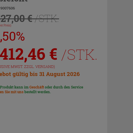
 9007606
527,00 €
/STK.
er Preis)
7,50%
.412,46
€
/STK.
USIVE MWST. ZZGL.
VERSAND
)
bot gültig bis 31 August 2026
 Produkt kann im
Geschäft
oder durch den Service
len Sie mit uns
bestellt werden.