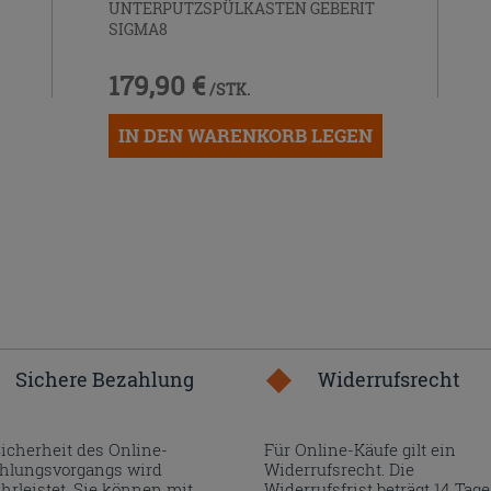
UNTERPUTZSPÜLKASTEN GEBERIT
SIGMA8
179,90 €
/STK.
IN DEN WARENKORB LEGEN
Sichere Bezahlung
Widerrufsrecht
Sicherheit des Online-
Für Online-Käufe gilt ein
hlungsvorgangs wird
Widerrufsrecht. Die
hrleistet. Sie können mit
Widerrufsfrist beträgt 14 Tage