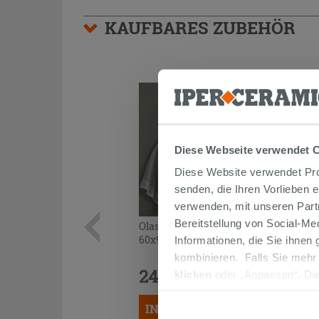
KAUFBARES ZUBEHÖR
Diese Webseite verwendet 
Diese Website verwendet Prof
senden, die Ihren Vorlieben 
verwenden, mit unseren Part
Bereitstellung von Social-M
Olas LED-Badezimmerspiegel Touch
60x90, polierte Drahtstreifen
Informationen, die Sie ihnen
kombinieren. Falls Sie mehr
243,00 €
klicken
oder „Anpassen“. Die
/STK.
werden. Wenn Sie auf die Sch
IN DEN WARENKORB LEGEN
Cookies fortsetzen.