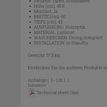
Struktur:
Türen, Schubladen
Höhe (cm):
45.8
Montiert:
Ja
BREITE (cm):
90
TIEFE (cm):
43
AUSFÜHRUNG:
Holzoptik
MATERIAL:
Laminat
WASCHBECKEN:
Unitop integriert
INSTALLATION:
In Standby
Gewicht: 57,5 kg
Entdecken Sie die anderen Produkte de
Anhänge
( 1 - 1 di 1 )
Dokumente
Technical sheet Olas