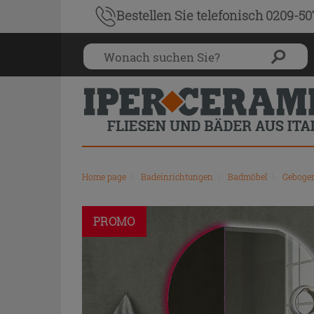
Bestellen Sie
telefonisch 0209-5
Home page
\
Badeinrichtungen
\
Badmöbel
\
Geboge
PROMO