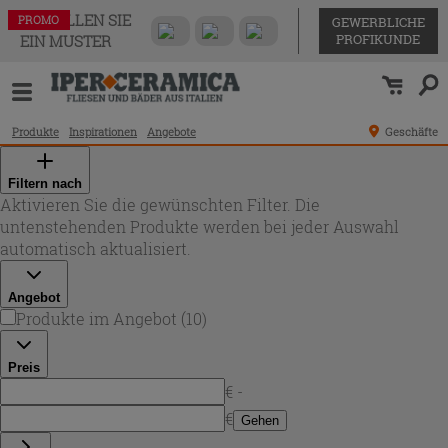
BESTELLEN SIE
PROMO
PROMO
PROMO
PROMO
PROMO
PROMO
PROMO
PROMO
PROMO
PROMO
GEWERBLICHE
PROFIKUNDE
EIN MUSTER
Produkte
Inspirationen
Angebote
Geschäfte
Filtern nach
Aktivieren Sie die gewünschten Filter. Die
untenstehenden Produkte werden bei jeder Auswahl
automatisch aktualisiert.
Angebot
Produkte im Angebot
(
10
)
Preis
€ -
€
Gehen