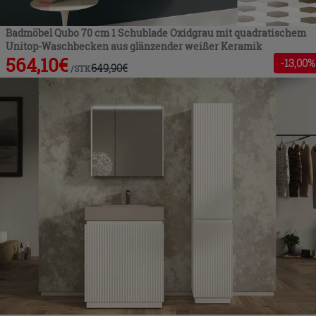
Badmöbel Qubo 70 cm 1 Schublade Oxidgrau mit quadratischem
Unitop-Waschbecken aus glänzender weißer Keramik
564,10
€
-
13
,00%
649,90
€
/
STK