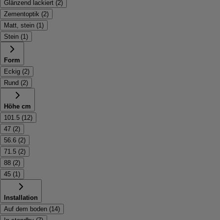
Glänzend lackiert
(
2
)
Zementoptik
(
2
)
Matt, stein
(
1
)
Stein
(
1
)
Form
Eckig
(
2
)
Rund
(
2
)
Höhe cm
101.5
(
12
)
47
(
2
)
56.6
(
2
)
71.5
(
2
)
88
(
2
)
45
(
1
)
Installation
Auf dem boden
(
14
)