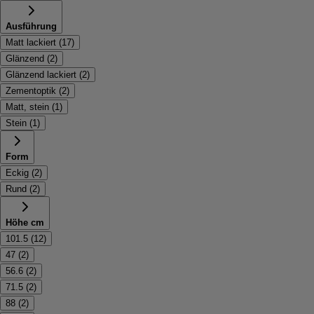
Ausführung
Matt lackiert
(
17
)
Glänzend
(
2
)
Glänzend lackiert
(
2
)
Zementoptik
(
2
)
Matt, stein
(
1
)
Stein
(
1
)
Form
Eckig
(
2
)
Rund
(
2
)
Höhe cm
101.5
(
12
)
47
(
2
)
56.6
(
2
)
71.5
(
2
)
88
(
2
)