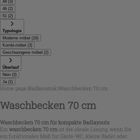
48
(
3
)
46
(
2
)
51
(
2
)
Typologie
Moderne möbel
(
16
)
Kombi-möbel
(
3
)
Geschwungene möbel
(
2
)
Überlauf
Nein
(
3
)
Ja
(
1
)
Home page
\
Badkeramik
\
Waschbecken 70 cm
Waschbecken 70 cm
Waschbecken 70 cm für kompakte Badlayouts
Ein
waschbecken 70 cm
ist die ideale Lösung, wenn Sie
ein funktionales Maß für Gäste-WC, kleine Bäder oder