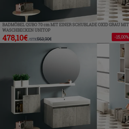
BADMÖBEL QUBO 70 cm MIT EINER SCHUBLADE OXID GRAU MIT
WASCHBECKEN UNITOP
478,10
€
-
15
,00%
563,90
€
/
STK