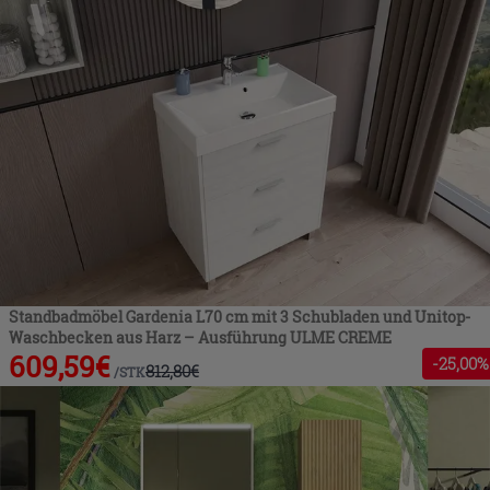
Standbadmöbel Gardenia L70 cm mit 3 Schubladen und Unitop-
Waschbecken aus Harz – Ausführung ULME CREME
609,59
€
-
25
,00%
812,80
€
/
STK