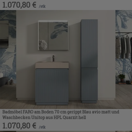
1.070,80
€
/
stk
Badmöbel FARO am Boden 70 cm gerippt Blau avio matt und
Waschbecken Unitop aus HPL Quarzit hell
1.070,80
€
/
stk