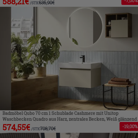
588,21
€
-
7
,00%
635,90
€
/
STK
Badmöbel Qubo 70 cm 1 Schublade Cashmere mit Unitop
Waschbecken Quadro aus Harz, zentrales Becken, Weiß glänzend
574,55
€
-
19
,00%
708,70
€
/
STK