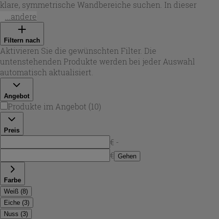
klare, symmetrische Wandbereiche suchen. In dieser
Auswahl finden Sie sowohl einzelne Waschtische als auch
...andere
Kombinationen mit Unterschrank – perfekt, wenn Sie
Stauraum und Waschplatz in einem Format bündeln
Filtern nach
möchten. Ob Sie ein
waschbecken 70
für eine moderne
Aktivieren Sie die gewünschten Filter. Die
Renovierung oder als passgenauen Ersatz benötigen: 70
untenstehenden Produkte werden bei jeder Auswahl
cm Breite schafft Komfort, ohne den Raum zu überladen.
automatisch aktualisiert.
Angebot
Produkte im Angebot
(
10
)
Preis
€ -
€
Gehen
Farbe
Weiß
(
8
)
Eiche
(
3
)
Nuss
(
3
)