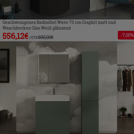
Geschwungenes Badmöbel Wave 70 cm Graphit matt und
Waschbecken Glas Weiß glänzend
556,12
€
-
7
,00%
600,00
€
/
STK