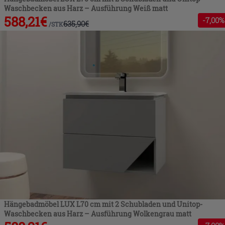
Waschbecken aus Harz – Ausführung Weiß matt
588,21
€
-
7
,00%
635,90
€
/
STK
Hängebadmöbel LUX L70 cm mit 2 Schubladen und Unitop-
Waschbecken aus Harz – Ausführung Wolkengrau matt