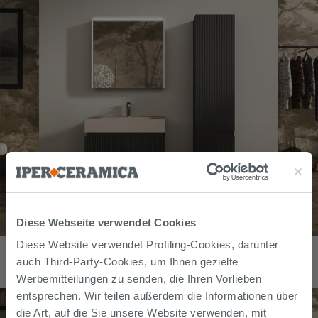
Diese Webseite verwendet Cookies
Badmöbel FARO am Boden 70 cm gerippt Schwarz matt und
Diese Website verwendet Profiling-Cookies, darunter
Waschbecken Unitop aus HPL Quarzit hell
auch Third-Party-Cookies, um Ihnen gezielte
1.070,80
€
Werbemitteilungen zu senden, die Ihren Vorlieben
/
stk
entsprechen. Wir teilen außerdem die Informationen über
die Art, auf die Sie unsere Website verwenden, mit