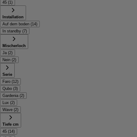
45
(
1
)
Installation
Auf dem boden
(
14
)
In standby
(
7
)
Mischerloch
Ja
(
2
)
Nein
(
2
)
Serie
Faro
(
12
)
Qubo
(
3
)
Gardenia
(
2
)
Lux
(
2
)
Wave
(
2
)
Tiefe cm
45
(
14
)