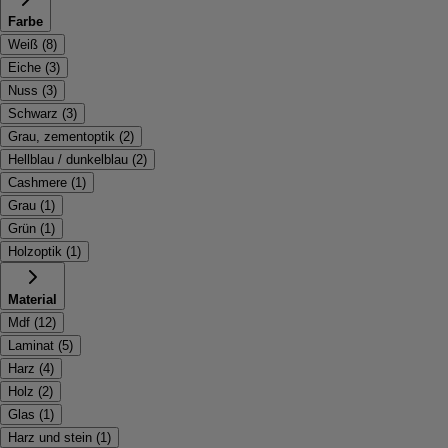
Farbe
Weiß
(
8
)
Eiche
(
3
)
Nuss
(
3
)
Schwarz
(
3
)
Grau, zementoptik
(
2
)
Hellblau / dunkelblau
(
2
)
Cashmere
(
1
)
Grau
(
1
)
Grün
(
1
)
Holzoptik
(
1
)
Material
Mdf
(
12
)
Laminat
(
5
)
Harz
(
4
)
Holz
(
2
)
Glas
(
1
)
Harz und stein
(
1
)