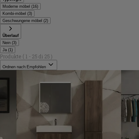
Moderne möbel
(
16
)
Kombi-möbel
(
3
)
Geschwungene möbel
(
2
)
Überlauf
Nein
(
3
)
Ja
(
1
)
Produkte
( 1 - 25 di 25 )
Ordnen nach:
Empfohlen