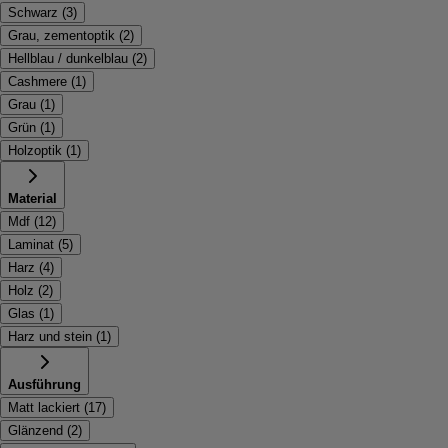
Schwarz
(
3
)
Grau, zementoptik
(
2
)
Hellblau / dunkelblau
(
2
)
Cashmere
(
1
)
Grau
(
1
)
Grün
(
1
)
Holzoptik
(
1
)
Material
Mdf
(
12
)
Laminat
(
5
)
Harz
(
4
)
Holz
(
2
)
Glas
(
1
)
Harz und stein
(
1
)
Ausführung
Matt lackiert
(
17
)
Glänzend
(
2
)