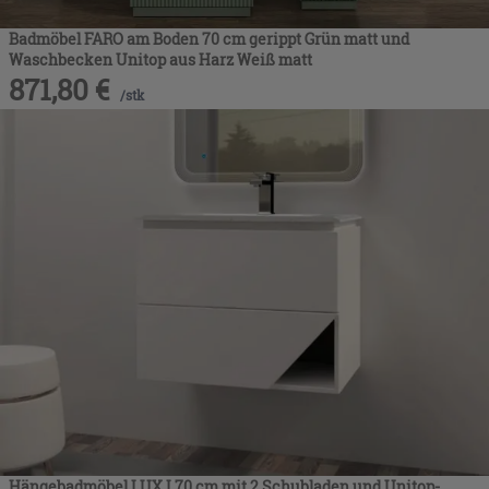
Badmöbel FARO am Boden 70 cm gerippt Grün matt und
Waschbecken Unitop aus Harz Weiß matt
871,80
€
/
stk
Hängebadmöbel LUX L70 cm mit 2 Schubladen und Unitop-