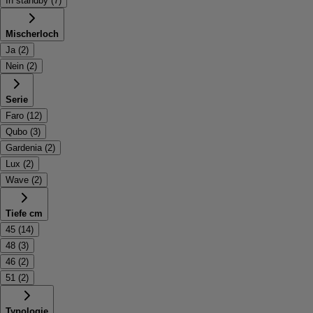
In standby
(
7
)
Mischerloch
Ja
(
2
)
Nein
(
2
)
Serie
Faro
(
12
)
Qubo
(
3
)
Gardenia
(
2
)
Lux
(
2
)
Wave
(
2
)
Tiefe cm
45
(
14
)
48
(
3
)
46
(
2
)
51
(
2
)
Typologie