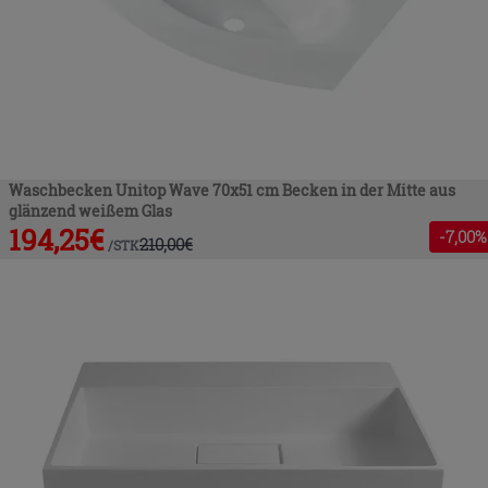
Waschbecken Unitop Wave 70x51 cm Becken in der Mitte aus
glänzend weißem Glas
194,25
€
-
7
,00%
210,00
€
/
STK