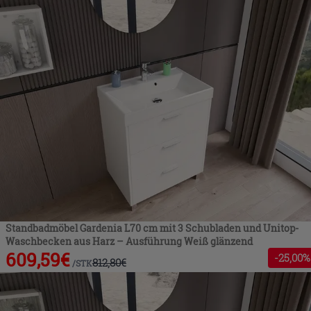
Standbadmöbel Gardenia L70 cm mit 3 Schubladen und Unitop-
Waschbecken aus Harz – Ausführung Weiß glänzend
609,59
€
-
25
,00%
812,80
€
/
STK