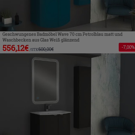
Geschwungenes Badmöbel Wave 70 cm Petrolblau matt und
Waschbecken aus Glas Weiß glänzend
556,12
€
-
7
,00%
600,00
€
/
STK