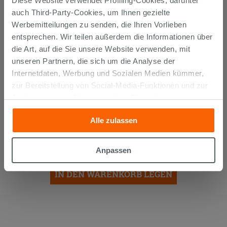
Diese Website verwendet Profiling-Cookies, darunter
auch Third-Party-Cookies, um Ihnen gezielte
Werbemitteilungen zu senden, die Ihren Vorlieben
entsprechen. Wir teilen außerdem die Informationen über
die Art, auf die Sie unsere Website verwenden, mit
unseren Partnern, die sich um die Analyse der
Internetdaten, Werbung und Sozialen Medien kümmer,
zur Bereitstellung von Social-Media-Funktionen und zur
Analyse unseres Datenverkehrs. Diese könnten sie mit
anderen Informationen, die Sie ihnen geliefert haben oder
SIPHON
PLATZSPAREND
UNTER
Alle zulassen
die sie aufgrund Ihrer Verwendung ihrer Dienste
WASCHTISCH AUS POLYPROPYLEN
gesammelt haben, kombinieren. Falls Sie mehr wissen
WEISS
möchten oder Ihre Zustimmung zu allen oder einigen
12,90 €
Anpassen
/STK.
Cookies verweigern,
hier klicken
oder „Anpassen“. Die
Zustimmung kann durch Klicken auf die Schaltfläche
IN DEN WARENKORB LEGEN
„Cookies akzeptieren“ gegeben werden. Wenn Sie auf
die Schaltfläche "X" klicken, können Sie das Surfen erst
nach der Installation der technischen Cookies fortsetzen.