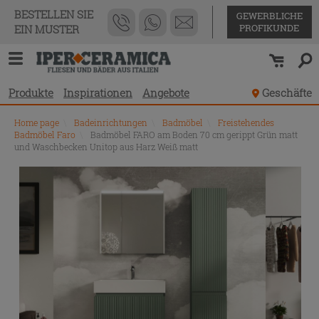
BESTELLEN SIE
GEWERBLICHE
PROFIKUNDE
EIN MUSTER
Produkte
Inspirationen
Angebote
Geschäfte
Home page
\
Badeinrichtungen
\
Badmöbel
\
Freistehendes
Badmöbel Faro
\
Badmöbel FARO am Boden 70 cm gerippt Grün matt
und Waschbecken Unitop aus Harz Weiß matt