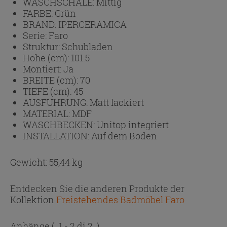
WASCHSCHALE:
Mittig
FARBE:
Grün
BRAND:
IPERCERAMICA
Serie:
Faro
Struktur:
Schubladen
Höhe (cm):
101.5
Montiert:
Ja
BREITE (cm):
70
TIEFE (cm):
45
AUSFÜHRUNG:
Matt lackiert
MATERIAL:
MDF
WASCHBECKEN:
Unitop integriert
INSTALLATION:
Auf dem Boden
Gewicht: 55,44 kg
Entdecken Sie die anderen Produkte der
Kollektion
Freistehendes Badmöbel Faro
Anhänge
( 1 - 2 di 2 )