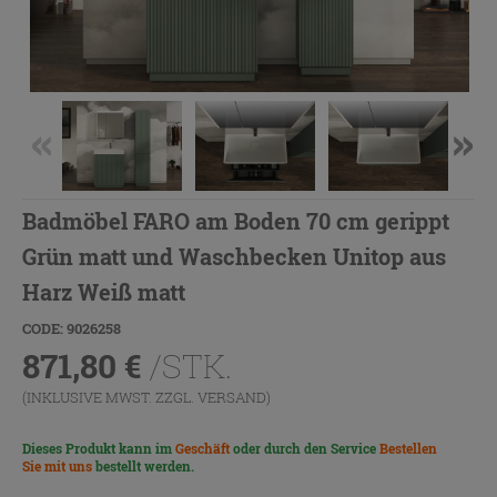
Badmöbel FARO am Boden 70 cm gerippt
Grün matt und Waschbecken Unitop aus
Harz Weiß matt
CODE: 9026258
871,80
€
/STK.
(INKLUSIVE MWST. ZZGL.
VERSAND
)
Dieses Produkt kann im
Geschäft
oder durch den Service
Bestellen
Sie mit uns
bestellt werden.