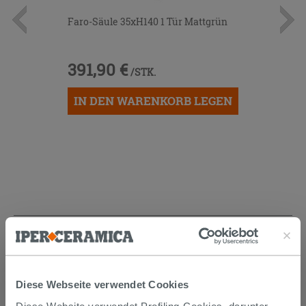
Faro-Säule 35xH140 1 Tür Mattgrün
391,90 €
/STK.
IN DEN WARENKORB LEGEN
KUNDEN, DIE DIESEN ARTIKEL
GEKAUFT HABEN, KAUFTEN
AUCH...
Diese Webseite verwendet Cookies