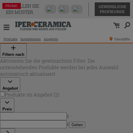
BESTELLEN SIE
PROMO
PROMO
GEWERBLICHE
PROFIKUNDE
EIN MUSTER
Produkte
Inspirationen
Angebote
Geschäfte
Filtern nach
Aktivieren Sie die gewünschten Filter. Die
untenstehenden Produkte werden bei jeder Auswahl
automatisch aktualisiert.
Angebot
Produkte im Angebot
(
2
)
Preis
€ -
€
Gehen