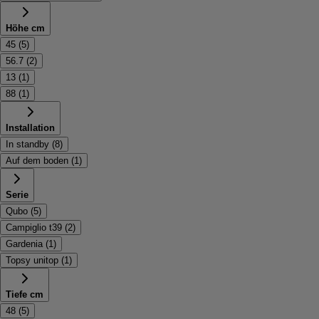
Höhe cm
45
(
5
)
56.7
(
2
)
13
(
1
)
88
(
1
)
Installation
In standby
(
8
)
Auf dem boden
(
1
)
Serie
Qubo
(
5
)
Campiglio t39
(
2
)
Gardenia
(
1
)
Topsy unitop
(
1
)
Tiefe cm
48
(
5
)