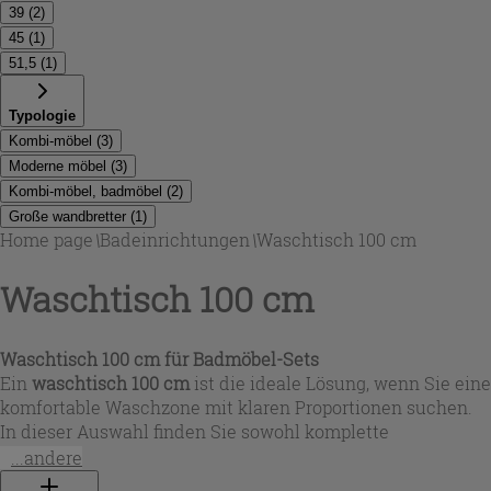
39
(
2
)
45
(
1
)
51,5
(
1
)
Typologie
Kombi-möbel
(
3
)
Moderne möbel
(
3
)
Kombi-möbel, badmöbel
(
2
)
Große wandbretter
(
1
)
Home page
\
Badeinrichtungen
\
Waschtisch 100 cm
Waschtisch 100 cm
Waschtisch 100 cm für Badmöbel-Sets
Ein
waschtisch 100 cm
ist die ideale Lösung, wenn Sie eine
komfortable Waschzone mit klaren Proportionen suchen.
In dieser Auswahl finden Sie sowohl komplette
Möbelkombinationen als auch Konsolenlösungen:
...andere
wandhängende Unterschränke mit 1 oder 2 Schubladen