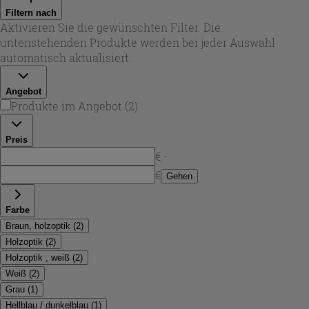
(Soft-Close) für ein aufgeräumtes Bad, sowie Standmöbel
Filtern nach
mit mehreren Schubladen für mehr Stauraum. Viele
Aktivieren Sie die gewünschten Filter. Die
Modelle setzen auf pflegeleichte Oberflächen in Holzoptik
untenstehenden Produkte werden bei jeder Auswahl
oder Lack-Optiken – von Weiß über Grau bis hin zu
automatisch aktualisiert.
Hellblau – und verbinden Funktionalität mit modernem
Design.
Angebot
Produkte im Angebot
(
2
)
Preis
€ -
€
Gehen
Farbe
Braun, holzoptik
(
2
)
Holzoptik
(
2
)
Holzoptik , weiß
(
2
)
Weiß
(
2
)
Grau
(
1
)
Hellblau / dunkelblau
(
1
)