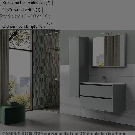
Kombi-möbel, badmöbel
(
2
)
Große wandbretter
(
1
)
Produkte
( 1 - 10 di 10 )
Ordnen nach:
Empfohlen
CAMPIGLIO 100/T39 cm Badmöbel mit 2 Schubladen Mattgrau