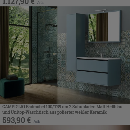
1.127,90
€
/
stk
CAMPIGLIO Badmöbel 100/T39 cm 2 Schubladen Matt Hellblau
und Unitop-Waschtisch aus polierter weißer Keramik
593,90
€
/
stk