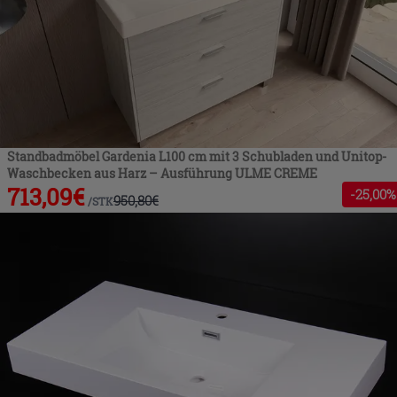
Standbadmöbel Gardenia L100 cm mit 3 Schubladen und Unitop-
Waschbecken aus Harz – Ausführung ULME CREME
713,09
€
-
25
,00%
950,80
€
/
STK