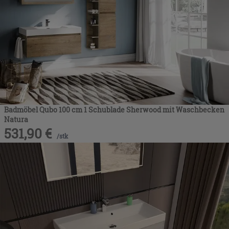
Badmöbel Qubo 100 cm 1 Schublade Sherwood mit Waschbecken
Natura
531,90
€
/
stk