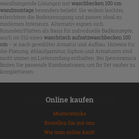
wandhängende Lösungen mit
waschbecken 100 cm
wandmontage
besonders beliebt: Sie wirken leichter,
erleichtern die Bodenreinigung und passen ideal zu
modernen Interieurs. Alternativ eignen sich
Konsolen/Platten als Basis für individuelle Badkonzepte,
auch im Stil eines
waschtisch aufsatzwaschbecken 100
cm
– je nach gewählter Armatur und Aufbau. Hinweis für
die Planung: Ablaufgarnitur, Siphon und Armaturen sind
nicht immer im Lieferumfang enthalten. Bei Iperceramica
finden Sie passende Kombinationen, um Ihr Set sauber zu
komplettieren.
Online kaufen
Musterstücke
Bestellen Sie mit uns
Wie man online kauft