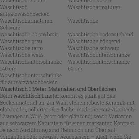
Waschtisch 140 cm
Waschtisch 90 cm
Waschtisch
Waschtischarmaturen
aufsatzwaschbecken
Waschtischarmaturen
Waschtische
Schwarz
Waschtische 70 cm breit
Waschtische bodenstehend
Waschtische grau
Waschtische hängend
Waschtische retro
Waschtische schwarz
Waschtische weiß
Waschtischunterschränke
Waschtischunterschränke
Waschtischunterschränke
140 cm
60 cm
Waschtischunterschränke
für aufsatzwaschbecken
Waschtisch 1 Meter: Materialien und Oberflächen
Beim
waschtisch 1 meter
kommt es stark auf das
Beckenmaterial an: Zur Wahl stehen robuste Keramik mit
glänzender, polierter Oberfläche, moderne Harz-/Ocritech-
Lösungen in Weiß (matt oder glänzend) sowie Varianten
aus schwarzem Naturstein für einen markanten Kontrast.
Je nach Ausführung sind Hahnloch und Überlauf
vorhanden oder bewusst weggelassen – ideal, wenn Sie