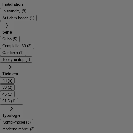
Installation
In standby
(
8
)
Auf dem boden
(
1
)
Serie
Qubo
(
5
)
Campiglio t39
(
2
)
Gardenia
(
1
)
Topsy unitop
(
1
)
Tiefe cm
48
(
5
)
39
(
2
)
45
(
1
)
51,5
(
1
)
Typologie
Kombi-möbel
(
3
)
Moderne möbel
(
3
)