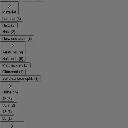
Material
Laminat
(
5
)
Harz
(
2
)
Holz
(
2
)
Harz und stein
(
1
)
Ausführung
Holzoptik
(
6
)
Matt lackiert
(
2
)
Glänzend
(
1
)
Solid-surface-optik
(
1
)
Höhe cm
45
(
5
)
56.7
(
2
)
13
(
1
)
88
(
1
)