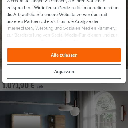
Werbemitteilungen zu senden, die Ihren Vorlieben
entsprechen. Wir teilen außerdem die Informationen über
die Art, auf die Sie unsere Website verwenden, mit
unseren Partnern, die sich um die Analyse der
Internetdaten, Werbung und Sozialen Medien kümmer,
zur Bereitstellung von Social-Media-Funktionen und zur
Analyse unseres Datenverkehrs. Diese könnten sie mit
anderen Informationen, die Sie ihnen geliefert haben oder
Alle zulassen
die sie aufgrund Ihrer Verwendung ihrer Dienste
gesammelt haben, kombinieren. Falls Sie mehr wissen
möchten oder Ihre Zustimmung zu allen oder einigen
Anpassen
Badmöbel Qubo 100 cm 1 Schublade Sherwood mit Waschbecken
Cookies verweigern,
hier klicken
oder „Anpassen“. Die
aus Stein
1.071,90
€
Zustimmung kann durch Klicken auf die Schaltfläche
/
stk
„Cookies akzeptieren“ gegeben werden. Wenn Sie auf
die Schaltfläche "X" klicken, können Sie das Surfen erst
nach der Installation der technischen Cookies fortsetzen.