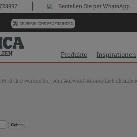
0723997
Bestellen Sie
per WhatsApp
GEWERBLICHE PROFIKUNDEN
Menü
für
vorgeschlagenen
Siteinhalt
Produkte
Inspirationen
und
Suchprotokoll
 Produkte werden bei jeder Auswahl automatisch aktualisie
€
Gehen