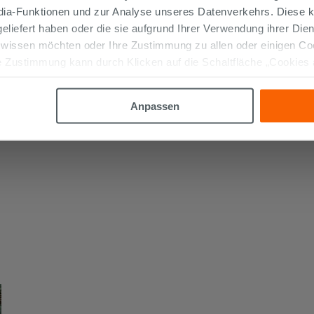
edia-Funktionen und zur Analyse unseres Datenverkehrs. Diese k
 geliefert haben oder die sie aufgrund Ihrer Verwendung ihrer Di
 wissen möchten oder Ihre Zustimmung zu allen oder einigen C
 Zustimmung kann durch Klicken auf die Schaltfläche „Cookies
altfläche "X" klicken, können Sie das Surfen erst nach der Insta
Anpassen