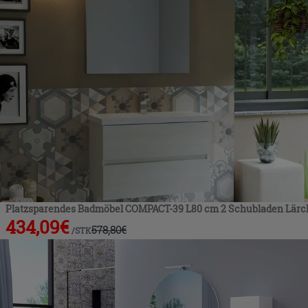
Platzsparendes Badmöbel COMPACT-39 L80 cm 2 Schubladen Lär
434,09
€
578,80
€
/
STK