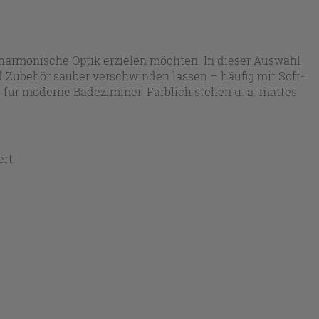
 harmonische Optik erzielen möchten. In dieser Auswahl
 Zubehör sauber verschwinden lassen – häufig mit Soft-
nd für moderne Badezimmer. Farblich stehen u. a. mattes
htungsstile integrieren lässt.
rt.