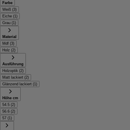
Farbe
Weiß
(
3
)
Eiche
(
1
)
Grau
(
1
)
Material
Mdf
(
3
)
Holz
(
2
)
Ausführung
Holzoptik
(
2
)
Matt lackiert
(
2
)
Glänzend lackiert
(
1
)
Höhe cm
54.5
(
2
)
56.6
(
2
)
57
(
1
)