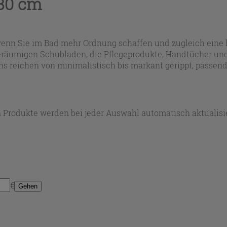
80 cm
 wenn Sie im Bad mehr Ordnung schaffen und zugleich eine
eräumigen Schubladen, die Pflegeprodukte, Handtücher und
igns reichen von minimalistisch bis markant gerippt, passe
ügung, sodass sich der Unterschrank in verschiedene Einric
 Produkte werden bei jeder Auswahl automatisch aktualisie
€
Gehen