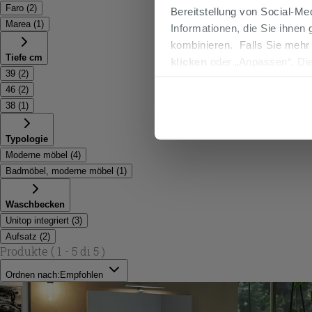
Faro
(
2
)
Bereitstellung von Social-M
Marea
(
1
)
Informationen, die Sie ihnen
kombinieren. Falls Sie mehr
Tiefe cm
klicken
oder „Anpassen“. Die
39
(
2
)
werden. Wenn Sie auf die Sch
46
(
2
)
Cookies fortsetzen.
38
(
1
)
Typologie
Moderne möbel
(
4
)
Badmöbel, moderne möbel
(
1
)
Waschbecken
Unitop integriert
(
3
)
Aufsatz
(
2
)
Produkte
( 1 - 5 di 5 )
Ordnen nach:
Empfohlen