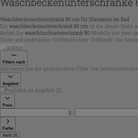
Waschbeckenunterschränke 
Waschbeckenunterschrank 80 cm für Stauraum im Bad
Ein
waschbeckenunterschrank 80 cm
ist die ideale Wahl,
finden Sie
waschtischunterschrank 80
-Modelle mit zwei g
Close und praktischer Griffmulde bzw. Griffprofil. Die Des
Grau, glänzendes Weiß sowie ein frisches Hellblau zur Verf
...andere
Filtern nach
Aktivieren Sie die gewünschten Filter. Die untenstehenden
Angebot
Produkte im Angebot
(
2
)
Preis
€ -
Farbe
Weiß
(
3
)