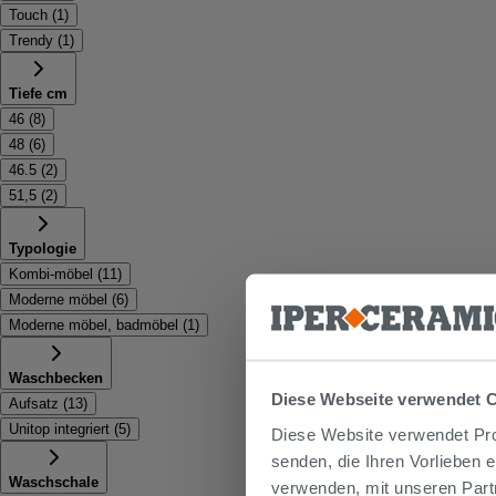
Touch
(
1
)
Trendy
(
1
)
Tiefe cm
46
(
8
)
48
(
6
)
46.5
(
2
)
51,5
(
2
)
Typologie
Kombi-möbel
(
11
)
Moderne möbel
(
6
)
Moderne möbel, badmöbel
(
1
)
Waschbecken
Diese Webseite verwendet 
Aufsatz
(
13
)
Unitop integriert
(
5
)
Diese Website verwendet Prof
senden, die Ihren Vorlieben 
Waschschale
verwenden, mit unseren Part