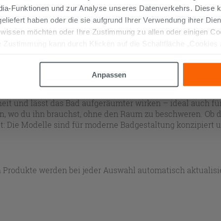
edia-Funktionen und zur Analyse unseres Datenverkehrs. Diese k
 geliefert haben oder die sie aufgrund Ihrer Verwendung ihrer Di
 wissen möchten oder Ihre Zustimmung zu allen oder einigen C
end
 Zustimmung kann durch Klicken auf die Schaltfläche „Cookies
altfläche "X" klicken, können Sie das Surfen erst nach der Insta
hängend
Anpassen
eit und lässt das Bad aufgeräumter wirken – ideal auch f
ten, wo du ihn brauchst, ohne den Raum zu beschweren. Ob 
t: Die Modelle sind für moderne Badgestaltung konzipiert u
 Produkte werden bei jeder Auswahl automatisch aktualisie