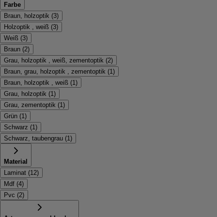
Farbe
Braun, holzoptik
(
3
)
Holzoptik , weiß
(
3
)
Weiß
(
3
)
Braun
(
2
)
Grau, holzoptik , weiß, zementoptik
(
2
)
Braun, grau, holzoptik , zementoptik
(
1
)
Braun, holzoptik , weiß
(
1
)
Grau, holzoptik
(
1
)
Grau, zementoptik
(
1
)
Grün
(
1
)
Schwarz
(
1
)
Schwarz, taubengrau
(
1
)
Material
Laminat
(
12
)
Mdf
(
4
)
Pvc
(
2
)