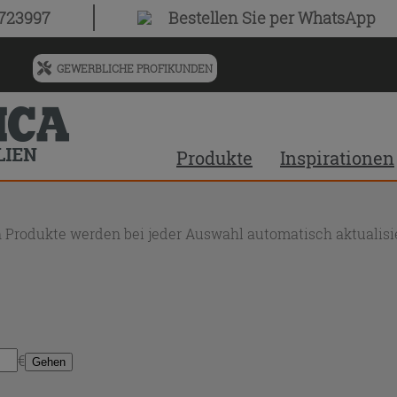
0723997
Bestellen Sie
per WhatsApp
GEWERBLICHE PROFIKUNDEN
Menü
für
vorgeschlagenen
Siteinhalt
Produkte
Inspirationen
und
Suchprotokoll
 Produkte werden bei jeder Auswahl automatisch aktualisie
€
Gehen