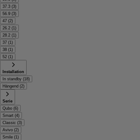
37.3
(
3
)
56.9
(
3
)
47
(
2
)
26.2
(
1
)
28.2
(
1
)
37
(
1
)
38
(
1
)
52
(
1
)
Installation
In standby
(
18
)
Hängend
(
2
)
Serie
Qubo
(
6
)
Smart
(
4
)
Classic
(
3
)
Avivo
(
2
)
Smile
(
1
)