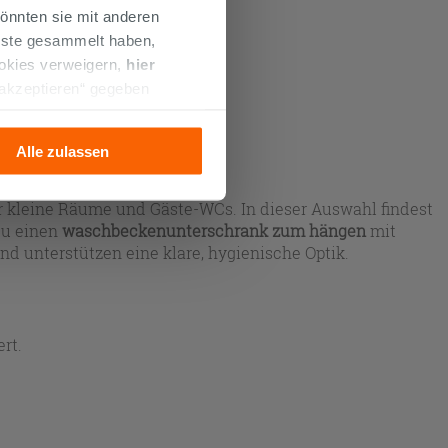
önnten sie mit anderen
enste gesammelt haben,
ookies verweigern,
hier
 akzeptieren“ gegeben
llation der technischen
Alle zulassen
ür kleine Räume und Gäste-WCs. In dieser Auswahl findest
du einen
waschbeckenunterschrank zum hängen
mit
nd unterstützen eine klare, hygienische Optik.
rt.