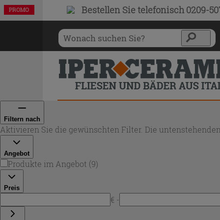
Bestellen Sie
telefonisch 0209-5
PROMO
PROMO
PROMO
PROMO
PROMO
PROMO
PROMO
PROMO
PROMO
Filtern nach
Aktivieren Sie die gewünschten Filter. Die untenstehenden
Angebot
Produkte im Angebot
(
9
)
Preis
€ -