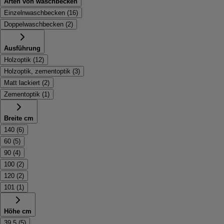
Arten von waschbecken
Einzelnwaschbecken
(
16
)
Doppelwaschbecken
(
2
)
Ausführung
Holzoptik
(
12
)
Holzoptik, zementoptik
(
3
)
Matt lackiert
(
2
)
Zementoptik
(
1
)
Breite cm
140
(
6
)
60
(
5
)
90
(
4
)
100
(
2
)
120
(
2
)
101
(
1
)
Höhe cm
39.5
(
5
)