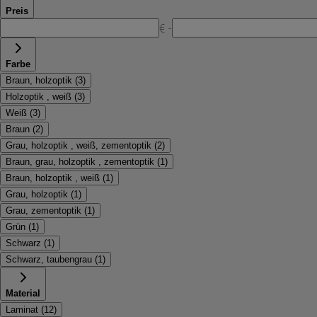
Preis
€ -
Farbe
Braun, holzoptik
(
3
)
Holzoptik , weiß
(
3
)
Weiß
(
3
)
Braun
(
2
)
Grau, holzoptik , weiß, zementoptik
(
2
)
Braun, grau, holzoptik , zementoptik
(
1
)
Braun, holzoptik , weiß
(
1
)
Grau, holzoptik
(
1
)
Grau, zementoptik
(
1
)
Grün
(
1
)
Schwarz
(
1
)
Schwarz, taubengrau
(
1
)
Material
Laminat
(
12
)