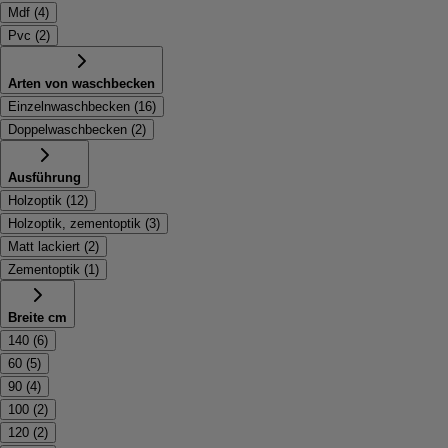
Mdf
(
4
)
Pvc
(
2
)
Arten von waschbecken
Einzelnwaschbecken
(
16
)
Doppelwaschbecken
(
2
)
Ausführung
Holzoptik
(
12
)
Holzoptik, zementoptik
(
3
)
Matt lackiert
(
2
)
Zementoptik
(
1
)
Breite cm
140
(
6
)
60
(
5
)
90
(
4
)
100
(
2
)
120
(
2
)