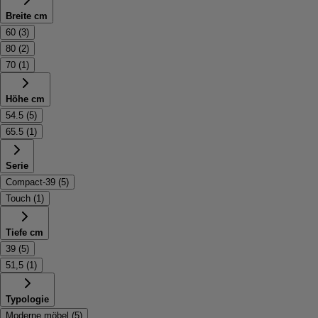
Breite cm
60
(
3
)
80
(
2
)
70
(
1
)
Höhe cm
54.5
(
5
)
65.5
(
1
)
Serie
Compact-39
(
5
)
Touch
(
1
)
Tiefe cm
39
(
5
)
51,5
(
1
)
Typologie
Moderne möbel
(
5
)