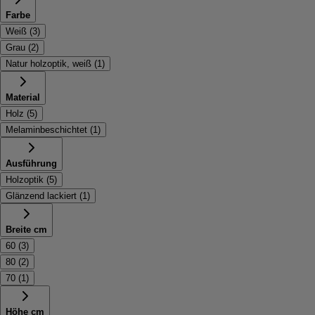
Farbe
Weiß
(
3
)
Grau
(
2
)
Natur holzoptik, weiß
(
1
)
Material
Holz
(
5
)
Melaminbeschichtet
(
1
)
Ausführung
Holzoptik
(
5
)
Glänzend lackiert
(
1
)
Breite cm
60
(
3
)
80
(
2
)
70
(
1
)
Höhe cm