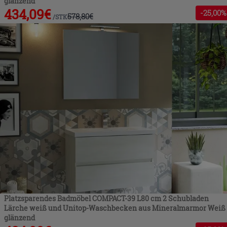
glänzend
434,09
€
-
25
,00%
578,80
€
/
STK
Platzsparendes Badmöbel COMPACT-39 L80 cm 2 Schubladen
Lärche weiß und Unitop-Waschbecken aus Mineralmarmor Weiß
glänzend