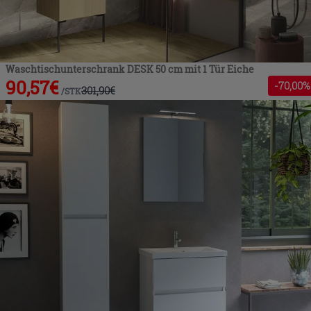
Waschtischunterschrank DESK 50 cm mit 1 Tür Eiche
90,57
€
-
70
,00%
301,90
€
/
STK