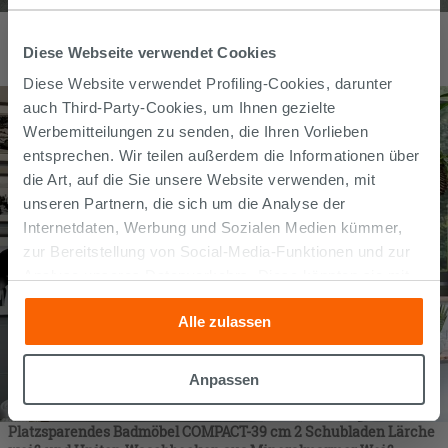
Stand-Badmöbel TOUCH 70 cm 2 Schubladen Weiß glänzend und
Eichenplatte mit Knorren
Diese Webseite verwendet Cookies
1.337,70
€
/
stk
Diese Website verwendet Profiling-Cookies, darunter
auch Third-Party-Cookies, um Ihnen gezielte
Werbemitteilungen zu senden, die Ihren Vorlieben
entsprechen. Wir teilen außerdem die Informationen über
die Art, auf die Sie unsere Website verwenden, mit
unseren Partnern, die sich um die Analyse der
Internetdaten, Werbung und Sozialen Medien kümmer,
zur Bereitstellung von Social-Media-Funktionen und zur
Analyse unseres Datenverkehrs. Diese könnten sie mit
anderen Informationen, die Sie ihnen geliefert haben oder
Alle zulassen
die sie aufgrund Ihrer Verwendung ihrer Dienste
gesammelt haben, kombinieren. Falls Sie mehr wissen
möchten oder Ihre Zustimmung zu allen oder einigen
Anpassen
Cookies verweigern,
hier klicken
oder „Anpassen“. Die
Zustimmung kann durch Klicken auf die Schaltfläche
Platzsparendes Badmöbel COMPACT-39 cm 2 Schubladen Lärche
„Cookies akzeptieren“ gegeben werden. Wenn Sie auf