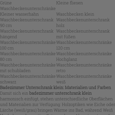
Grüne
Kleine fliesen
Waschbeckenunterschränke
Kleiner wasserhahn
Waschbecken klein
Waschbeckenunterschrank
Waschbeckenunterschrank
90 cm
holz
Waschbeckenunterschrank
Waschbeckenunterschrank
hängend
mit füßen
Waschbeckenunterschränke
Waschbeckenunterschränke
100 cm
120 cm
Waschbeckenunterschränke
Waschbeckenunterschränke
80 cm
Hochglanz
Waschbeckenunterschränke
Waschbeckenunterschränke
mit schubladen
retro
Waschbeckenunterschränke
Waschbeckenunterschränke
schwarz
weiß
Badezimmer Unterschrank klein: Materialien und Farben
Damit sich ein
badezimmer unterschrank klein
harmonisch einfügt, stehen unterschiedliche Oberflächen
und Materialien zur Verfügung: Holzoptiken wie Eiche oder
Lärche (weiß/grau) bringen Wärme ins Bad, während Weiß