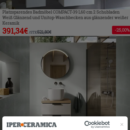
Platzsparendes Badmöbel COMPACT-39 L60 cm 2 Schubladen
Weiß Glänzend und Unitop-Waschbecken aus glänzender weißer
Keramik
391,34
€
-
25
,00%
521,80
€
/
STK