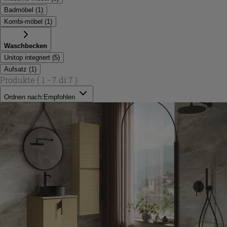
Badmöbel
(
1
)
Kombi-möbel
(
1
)
Waschbecken
Unitop integriert
(
5
)
Aufsatz
(
1
)
Produkte
( 1 - 7 di 7 )
Ordnen nach:
Empfohlen