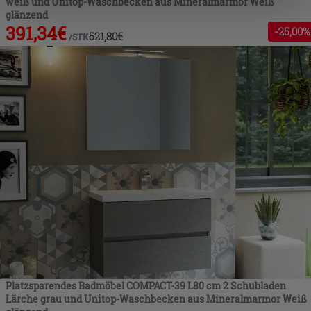
weiß und Unitop-Waschbecken aus Mineralmarmor Weiß
die Schaltfläche "X" klicken, können Sie das Surfen erst
glänzend
391,34
€
-
25
,00%
nach der Installation der technischen Cookies fortsetzen.
521,80
€
/
STK
Platzsparendes Badmöbel COMPACT-39 L80 cm 2 Schubladen
Lärche grau und Unitop-Waschbecken aus Mineralmarmor Weiß