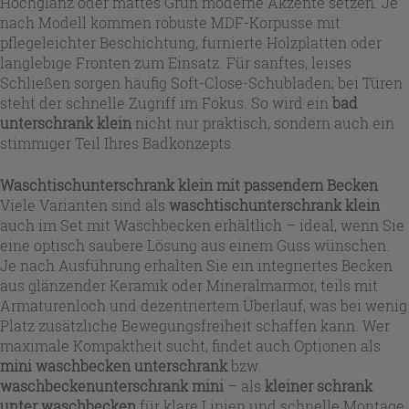
Hochglanz oder mattes Grün moderne Akzente setzen. Je
nach Modell kommen robuste MDF-Korpusse mit
pflegeleichter Beschichtung, furnierte Holzplatten oder
langlebige Fronten zum Einsatz. Für sanftes, leises
Schließen sorgen häufig Soft-Close-Schubladen; bei Türen
steht der schnelle Zugriff im Fokus. So wird ein
bad
unterschrank klein
nicht nur praktisch, sondern auch ein
stimmiger Teil Ihres Badkonzepts.
Waschtischunterschrank klein mit passendem Becken
Viele Varianten sind als
waschtischunterschrank klein
auch im Set mit Waschbecken erhältlich – ideal, wenn Sie
eine optisch saubere Lösung aus einem Guss wünschen.
Je nach Ausführung erhalten Sie ein integriertes Becken
aus glänzender Keramik oder Mineralmarmor, teils mit
Armaturenloch und dezentriertem Überlauf, was bei wenig
Platz zusätzliche Bewegungsfreiheit schaffen kann. Wer
maximale Kompaktheit sucht, findet auch Optionen als
mini waschbecken unterschrank
bzw.
waschbeckenunterschrank mini
– als
kleiner schrank
unter waschbecken
für klare Linien und schnelle Montage.