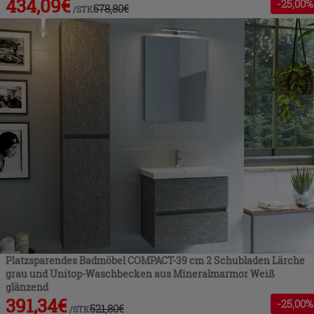
434,09
€
-
25
,00%
578,80
€
/
STK
Platzsparendes Badmöbel COMPACT-39 cm 2 Schubladen Lärche
grau und Unitop-Waschbecken aus Mineralmarmor Weiß
glänzend
391,34
€
-
25
,00%
521,80
€
/
STK