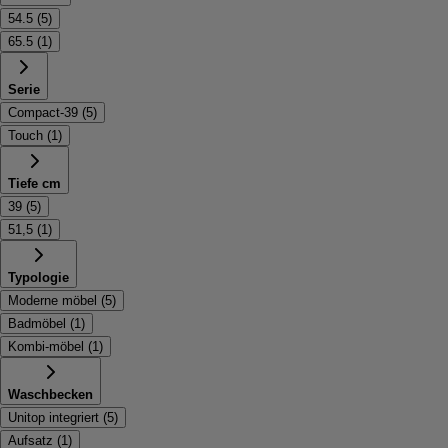
54.5
(
5
)
65.5
(
1
)
Serie
Compact-39
(
5
)
Touch
(
1
)
Tiefe cm
39
(
5
)
51,5
(
1
)
Typologie
Moderne möbel
(
5
)
Badmöbel
(
1
)
Kombi-möbel
(
1
)
Waschbecken
Unitop integriert
(
5
)
Aufsatz
(
1
)