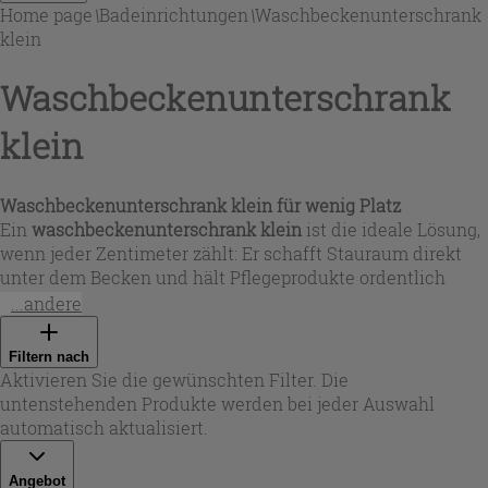
Home page
\
Badeinrichtungen
\
Waschbeckenunterschrank
klein
Waschbeckenunterschrank
klein
Waschbeckenunterschrank klein für wenig Platz
Ein
waschbeckenunterschrank klein
ist die ideale Lösung,
wenn jeder Zentimeter zählt: Er schafft Stauraum direkt
unter dem Becken und hält Pflegeprodukte ordentlich
verstaut. In dieser Auswahl finden Sie kompakte Breiten
...andere
von ca. 50 bis 80 cm sowie platzsparende Tiefen (z. B. 39
cm) – perfekt als
waschbeckenunterschrank für kleines
Filtern nach
waschbecken
im Gästebad oder im schmalen Hauptbad.
Aktivieren Sie die gewünschten Filter. Die
Ob als
kleiner unterschrank waschbecken
mit Tür oder mit
untenstehenden Produkte werden bei jeder Auswahl
Schubladen: Sie wählen die Aufteilung passend zu Ihrem
automatisch aktualisiert.
Alltag und gewinnen sofort mehr Ordnung rund um den
Waschplatz.
Angebot