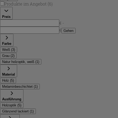
Produkte im Angebot
(
6
)
Preis
€ -
€
Gehen
Farbe
Weiß
(
3
)
Grau
(
2
)
Natur holzoptik, weiß
(
1
)
Material
Holz
(
5
)
Melaminbeschichtet
(
1
)
Ausführung
Holzoptik
(
5
)
Glänzend lackiert
(
1
)