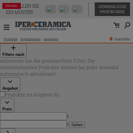
BESTELLEN SIE
PROMO
PROMO
PROMO
PROMO
PROMO
PROMO
GEWERBLICHE
PROFIKUNDE
EIN MUSTER
Produkte
Inspirationen
Angebote
Geschäfte
Filtern nach
Aktivieren Sie die gewünschten Filter. Die
untenstehenden Produkte werden bei jeder Auswahl
automatisch aktualisiert.
Angebot
Produkte im Angebot
(
6
)
Preis
€ -
€
Gehen