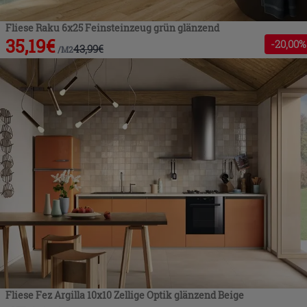
Fliese Raku 6x25 Feinsteinzeug grün glänzend
35,19
€
-
20
,00%
43,99
€
/
M2
Fliese Fez Argilla 10x10 Zellige Optik glänzend Beige