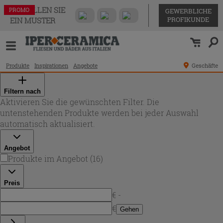
BESTELLEN SIE
PROMO
PROMO
PROMO
PROMO
PROMO
PROMO
PROMO
PROMO
PROMO
PROMO
PROMO
PROMO
PROMO
PROMO
PROMO
PROMO
GEWERBLICHE
PROFIKUNDE
EIN MUSTER
Produkte
Inspirationen
Angebote
Geschäfte
Filtern nach
Aktivieren Sie die gewünschten Filter. Die
untenstehenden Produkte werden bei jeder Auswahl
automatisch aktualisiert.
Angebot
Produkte im Angebot
(
16
)
Preis
€ -
€
Gehen