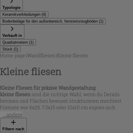
Typologie
Keramikverkleidungen
(
4
)
Bodenbeläge für den außenbereich, feinsteinzeugböden
(
1
)
Verkauft in
Quadratmetern
(
1
)
Stück
(
1
)
Home page
\
Wandfliesen
\
Kleine fliesen
Kleine fliesen
Kleine Fliesen für präzise Wandgestaltung
kleine fliesen
sind die richtige Wahl, wenn du Details
betonen und Flächen bewusst strukturieren möchtest.
Formate wie 6x25, 7,5x15 oder 10x10 cm eignen sich
besonders für Küchenrückwände, Badwände, Nischen und
...andere
Duschen, weil sie sich sauber an Kanten, Rundungen und
Einbauten anpassen. In der Kategorie Kleine fliesen findest
Filtern nach