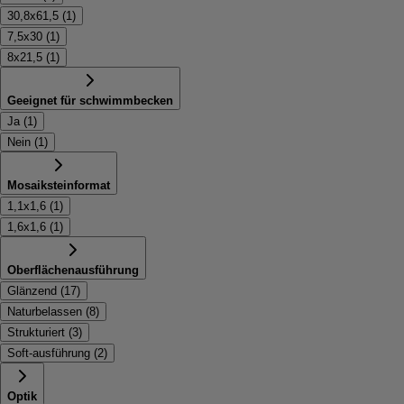
30,8x61,5
(
1
)
7,5x30
(
1
)
8x21,5
(
1
)
Geeignet für schwimmbecken
Ja
(
1
)
Nein
(
1
)
Mosaiksteinformat
1,1x1,6
(
1
)
1,6x1,6
(
1
)
Oberflächenausführung
Glänzend
(
17
)
Naturbelassen
(
8
)
Strukturiert
(
3
)
Soft-ausführung
(
2
)
Optik