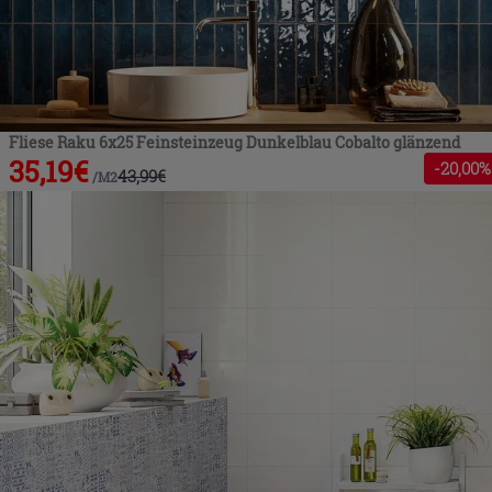
Fliese Raku 6x25 Feinsteinzeug Dunkelblau Cobalto glänzend
35,19
€
-
20
,00%
43,99
€
/
M2