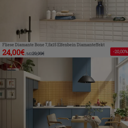
Fliese Diamante Bone 7,5x15 Elfenbein Diamanteffekt
24,00
€
-
20
,00%
29,99
€
/
M2