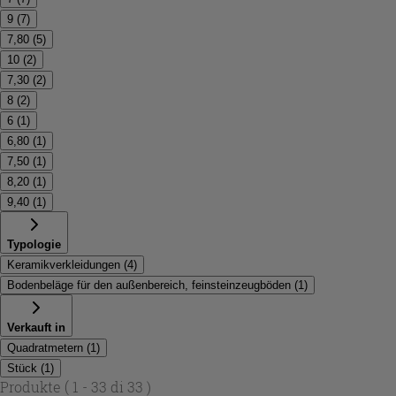
9
(
7
)
7,80
(
5
)
10
(
2
)
7,30
(
2
)
8
(
2
)
6
(
1
)
6,80
(
1
)
7,50
(
1
)
8,20
(
1
)
9,40
(
1
)
Typologie
Keramikverkleidungen
(
4
)
Bodenbeläge für den außenbereich, feinsteinzeugböden
(
1
)
Verkauft in
Quadratmetern
(
1
)
Stück
(
1
)
Produkte
( 1 - 33 di 33 )