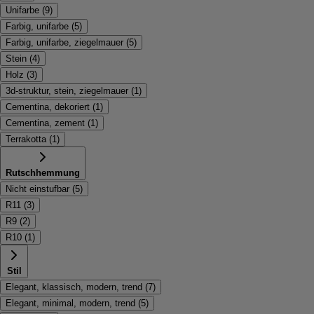
Unifarbe
(
9
)
Farbig, unifarbe
(
5
)
Farbig, unifarbe, ziegelmauer
(
5
)
Stein
(
4
)
Holz
(
3
)
3d-struktur, stein, ziegelmauer
(
1
)
Cementina, dekoriert
(
1
)
Cementina, zement
(
1
)
Terrakotta
(
1
)
Rutschhemmung
Nicht einstufbar
(
5
)
R11
(
3
)
R9
(
2
)
R10
(
1
)
Stil
Elegant, klassisch, modern, trend
(
7
)
Elegant, minimal, modern, trend
(
5
)