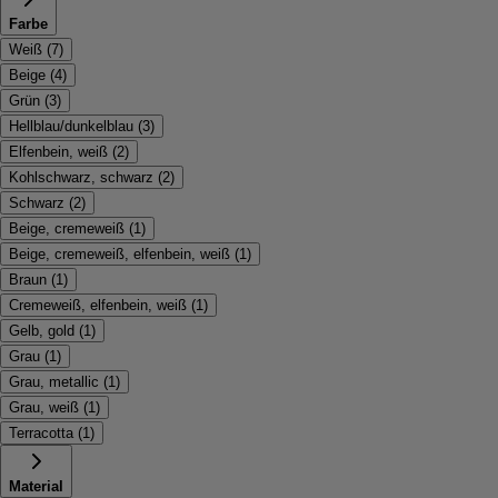
Farbe
Weiß
(
7
)
Beige
(
4
)
Grün
(
3
)
Hellblau/dunkelblau
(
3
)
Elfenbein, weiß
(
2
)
Kohlschwarz, schwarz
(
2
)
Schwarz
(
2
)
Beige, cremeweiß
(
1
)
Beige, cremeweiß, elfenbein, weiß
(
1
)
Braun
(
1
)
Cremeweiß, elfenbein, weiß
(
1
)
Gelb, gold
(
1
)
Grau
(
1
)
Grau, metallic
(
1
)
Grau, weiß
(
1
)
Terracotta
(
1
)
Material