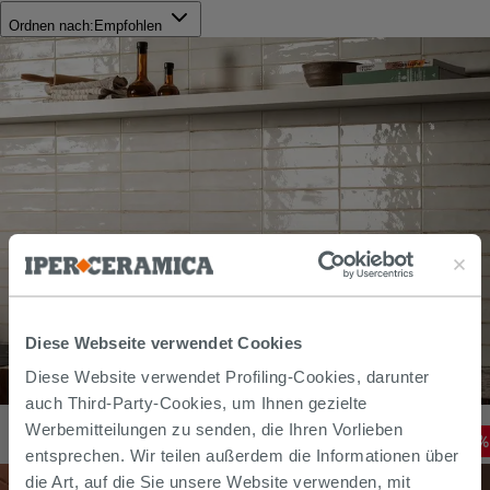
Ordnen nach:
Empfohlen
Diese Webseite verwendet Cookies
Diese Website verwendet Profiling-Cookies, darunter
auch Third-Party-Cookies, um Ihnen gezielte
Fliese Raku 6x25 Feinsteinzeug weiß glänzend
Werbemitteilungen zu senden, die Ihren Vorlieben
35,19
€
-
20
,00%
43,99
€
/
M2
entsprechen. Wir teilen außerdem die Informationen über
die Art, auf die Sie unsere Website verwenden, mit