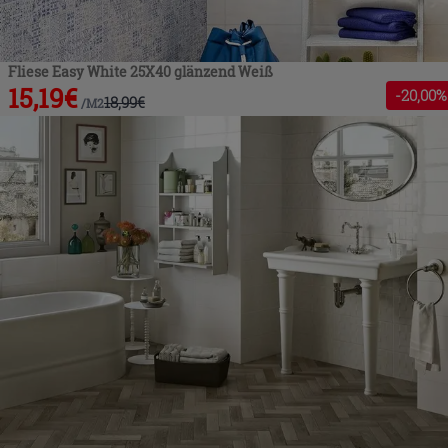
Fliese Easy White 25X40 glänzend Weiß
15,19
€
-
20
,00%
18,99
€
/
M2