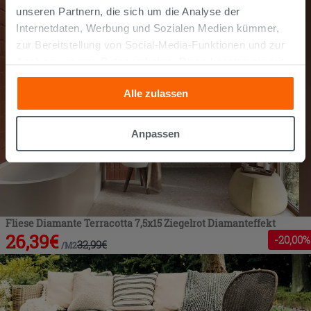
unseren Partnern, die sich um die Analyse der
Internetdaten, Werbung und Sozialen Medien kümmer,
zur Bereitstellung von Social-Media-Funktionen und zur
Analyse unseres Datenverkehrs. Diese könnten sie mit
anderen Informationen, die Sie ihnen geliefert haben oder
Alle zulassen
die sie aufgrund Ihrer Verwendung ihrer Dienste
gesammelt haben, kombinieren. Falls Sie mehr wissen
möchten oder Ihre Zustimmung zu allen oder einigen
Anpassen
Cookies verweigern,
hier klicken
oder „Anpassen“. Die
Zustimmung kann durch Klicken auf die Schaltfläche
„Cookies akzeptieren“ gegeben werden. Wenn Sie auf
die Schaltfläche "X" klicken, können Sie das Surfen erst
nach der Installation der technischen Cookies fortsetzen.
Fliese Diamante Terracotta 7,5x15 Ziegelrot Diamanteffekt
26,39
€
-
20
,00%
32,99
€
/
M2