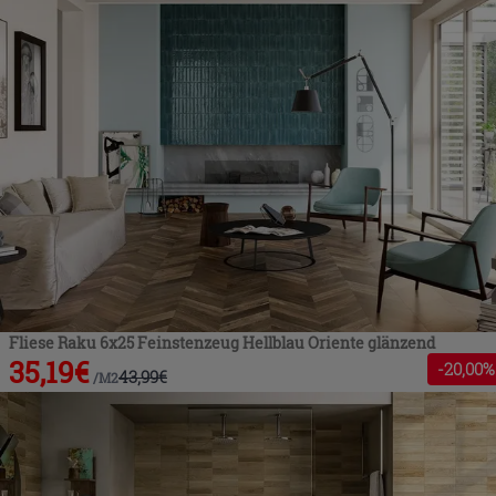
Fliese Raku 6x25 Feinstenzeug Hellblau Oriente glänzend
35,19
€
-
20
,00%
43,99
€
/
M2