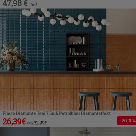
47,98
€
/
m2
Fliese Diamante Teal 7,5x15 Petrolblau Diamanteffekt
26,39
€
-
20
,00%
32,99
€
/
M2