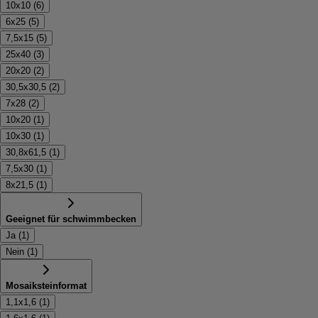
10x10
(
6
)
6x25
(
5
)
7,5x15
(
5
)
25x40
(
3
)
20x20
(
2
)
30,5x30,5
(
2
)
7x28
(
2
)
10x20
(
1
)
10x30
(
1
)
30,8x61,5
(
1
)
7,5x30
(
1
)
8x21,5
(
1
)
Geeignet für schwimmbecken
Ja
(
1
)
Nein
(
1
)
Mosaiksteinformat
1,1x1,6
(
1
)