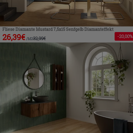
Fliese Diamante Mustard 7,5x15 Senfgelb Diamanteffekt
26,39
€
-
20
,00%
32,99
€
/
M2