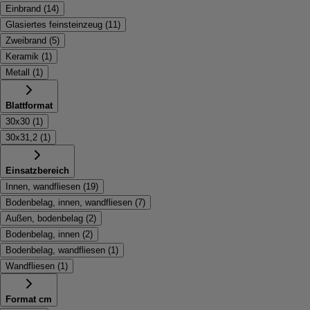
Einbrand
(
14
)
Glasiertes feinsteinzeug
(
11
)
Zweibrand
(
5
)
Keramik
(
1
)
Metall
(
1
)
Blattformat
30x30
(
1
)
30x31,2
(
1
)
Einsatzbereich
Innen, wandfliesen
(
19
)
Bodenbelag, innen, wandfliesen
(
7
)
Außen, bodenbelag
(
2
)
Bodenbelag, innen
(
2
)
Bodenbelag, wandfliesen
(
1
)
Wandfliesen
(
1
)
Format cm