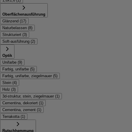
1,6x1,6
(
1
)
Oberflächenausführung
Glänzend
(
17
)
Naturbelassen
(
8
)
Strukturiert
(
3
)
Soft-ausführung
(
2
)
Optik
Unifarbe
(
9
)
Farbig, unifarbe
(
5
)
Farbig, unifarbe, ziegelmauer
(
5
)
Stein
(
4
)
Holz
(
3
)
3d-struktur, stein, ziegelmauer
(
1
)
Cementina, dekoriert
(
1
)
Cementina, zement
(
1
)
Terrakotta
(
1
)
Rutschhemmung