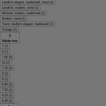
Ländlich elegant, traditionell, trend
(
1
)
Ländlich, modern, trend
(
1
)
Minimal, modern, traditionell
(
1
)
Modern, trend
(
1
)
Trend, ländlich elegant, traditionell
(
1
)
Vintage
(
1
)
Stärke mm
7
(
7
)
9
(
7
)
7,80
(
5
)
10
(
2
)
7,30
(
2
)
8
(
2
)
6
(
1
)
6,80
(
1
)
7,50
(
1
)
8,20
(
1
)
9,40
(
1
)