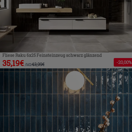
Fliese Raku 6x25 Feinsteinzeug schwarz glänzend
35,19
€
-
20
,00%
43,99
€
/
M2