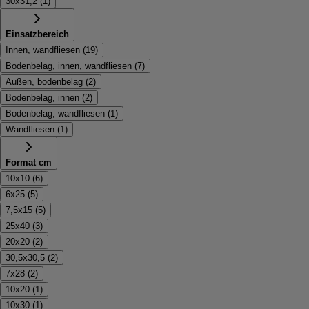
30x31,2
(
1
)
Einsatzbereich
Innen, wandfliesen
(
19
)
Bodenbelag, innen, wandfliesen
(
7
)
Außen, bodenbelag
(
2
)
Bodenbelag, innen
(
2
)
Bodenbelag, wandfliesen
(
1
)
Wandfliesen
(
1
)
Format cm
10x10
(
6
)
6x25
(
5
)
7,5x15
(
5
)
25x40
(
3
)
20x20
(
2
)
30,5x30,5
(
2
)
7x28
(
2
)
10x20
(
1
)
10x30
(
1
)