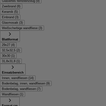
Glasiertes feinsteinzeug
(
9
)
Zweibrand
(
8
)
Keramik
(
5
)
Einbrand
(
3
)
Glasmosaik
(
3
)
Weißscherbige wandfliese
(
3
)
Blattformat
29x27
(
4
)
32,5x32,5
(
2
)
30x30
(
1
)
31,8x31,8
(
1
)
Einsatzbereich
Innen, wandfliesen
(
14
)
Bodenbelag, innen, wandfliesen
(
9
)
Bodenbelag, wandfliesen
(
7
)
Wandfliesen
(
1
)
Format cm