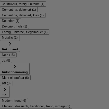
3d-struktur, farbig, unifarbe
(
1
)
Cementina, dekoriert
(
1
)
Cementina, dekoriert, kies
(
1
)
Dekoriert
(
1
)
Dekoriert, holz
(
1
)
Farbig, unifarbe, ziegelmauer
(
1
)
Metallic
(
1
)
Rektifiziert
Nein
(
15
)
Ja
(
8
)
Rutschhemmung
Nicht einstufbar
(
6
)
R9
(
3
)
Stil
Modern, trend
(
6
)
Elegant, klassisch, traditionell, trend, vintage
(
2
)