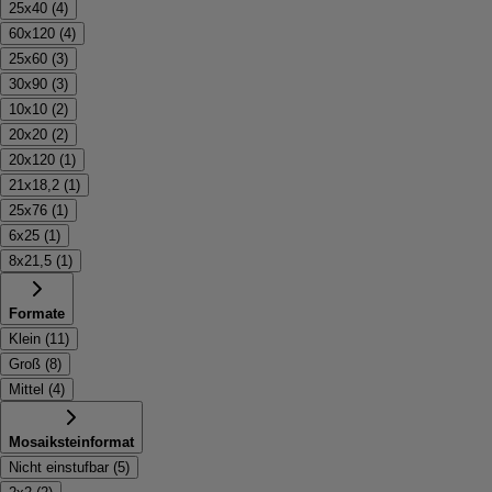
25x40
(
4
)
60x120
(
4
)
25x60
(
3
)
30x90
(
3
)
10x10
(
2
)
20x20
(
2
)
20x120
(
1
)
21x18,2
(
1
)
25x76
(
1
)
6x25
(
1
)
8x21,5
(
1
)
Formate
Klein
(
11
)
Groß
(
8
)
Mittel
(
4
)
Mosaiksteinformat
Nicht einstufbar
(
5
)