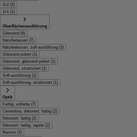
2x2
(
2
)
1x1
(
1
)
Oberflächenausführung
Glänzend
(
8
)
Naturbelassen
(
7
)
Naturbelassen, soft-ausführung
(
3
)
Glänzend poliert
(
1
)
Glänzend, glänzend poliert
(
1
)
Glänzend, strukturiert
(
1
)
Soft-ausführung
(
1
)
Soft-ausführung, strukturiert
(
1
)
Optik
Farbig, unifarbe
(
7
)
Cementina, dekoriert, farbig
(
2
)
Dekoriert, farbig
(
2
)
Dekoriert, farbig, tapete
(
2
)
Marmor
(
2
)