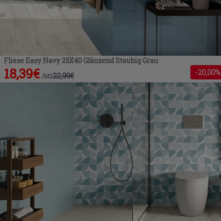
Fliese Easy Navy 25X40 Glänzend Staubig Grau
18,39
€
-
20
,00%
22,99
€
/
M2