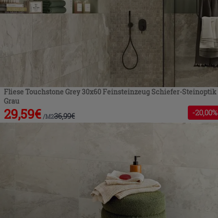
Fliese Touchstone Grey 30x60 Feinsteinzeug Schiefer-Steinoptik
Grau
29,59
€
-
20
,00%
36,99
€
/
M2