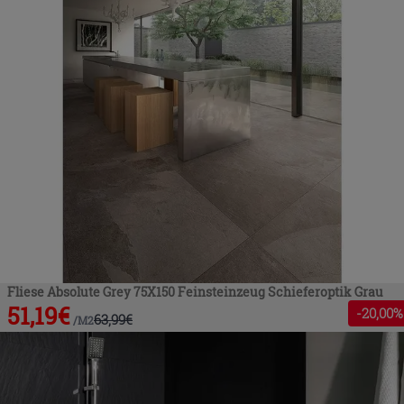
Fliese Absolute Grey 75X150 Feinsteinzeug Schieferoptik Grau
51,19
€
-
20
,00%
63,99
€
/
M2