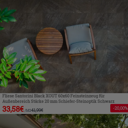
Fliese Santorini Black XOUT 60x60 Feinsteinzeug für
Außenbereich Stärke 20 mm Schiefer-Steinoptik Schwarz
33,58
€
-
20
,00%
41,99
€
/
M2