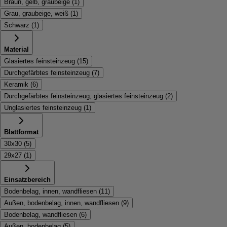
Braun, gelb, graubeige
(
1
)
Grau, graubeige, weiß
(
1
)
Schwarz
(
1
)
Material
Glasiertes feinsteinzeug
(
15
)
Durchgefärbtes feinsteinzeug
(
7
)
Keramik
(
6
)
Durchgefärbtes feinsteinzeug, glasiertes feinsteinzeug
(
2
)
Unglasiertes feinsteinzeug
(
1
)
Blattformat
30x30
(
5
)
29x27
(
1
)
Einsatzbereich
Bodenbelag, innen, wandfliesen
(
11
)
Außen, bodenbelag, innen, wandfliesen
(
9
)
Bodenbelag, wandfliesen
(
6
)
Außen, bodenbelag
(
5
)