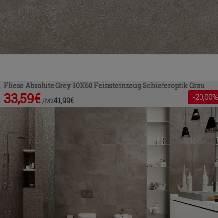
Fliese Absolute Grey 30X60 Feinsteinzeug Schieferoptik Grau
33,59
€
-
20
,00%
41,99
€
/
M2