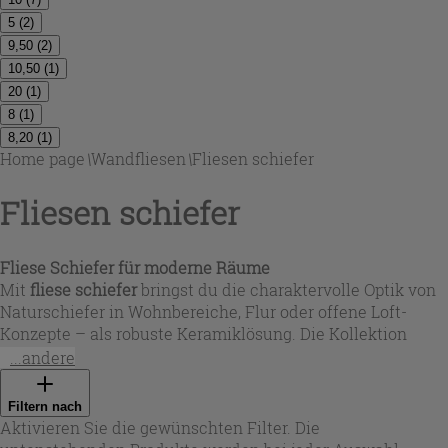
5
(
2
)
9,50
(
2
)
10,50
(
1
)
20
(
1
)
8
(
1
)
8,20
(
1
)
Home page
\
Wandfliesen
\
Fliesen schiefer
Fliesen schiefer
Fliese Schiefer für moderne Räume
Mit
fliese schiefer
bringst du die charaktervolle Optik von
Naturschiefer in Wohnbereiche, Flur oder offene Loft-
Konzepte – als robuste Keramiklösung. Die Kollektion
umfasst Feinsteinzeug in Schieferoptik mit teils
...andere
rektifizierten Kanten für schmale Fugen und ruhige
Flächenwirkung. Farbwelten reichen von tiefem Schwarz
Filtern nach
über kühles bis warmes Grau bis zu Cremeweiß, Sand und
Aktivieren Sie die gewünschten Filter. Die
Beige, ergänzt durch natürliche Maserungen und