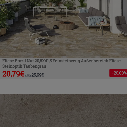
Fliese Brazil Nut 20,5X41,5 Feinsteinzeug Außenbereich Fliese
Steinoptik Taubengrau
20,79
€
-
20
,00%
25,99
€
/
M2