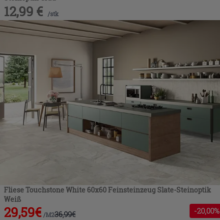
12,99
€
/
stk
Fliese Touchstone White 60x60 Feinsteinzeug Slate-Steinoptik
Weiß
29,59
€
-
20
,00%
36,99
€
/
M2