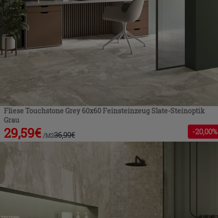
Fliese Touchstone Grey 60x60 Feinsteinzeug Slate-Steinoptik
Grau
29,59
€
-
20
,00%
36,99
€
/
M2