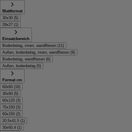
Blattformat
30x30
(
5
)
29x27
(
1
)
Einsatzbereich
Bodenbelag, innen, wandfliesen
(
11
)
Außen, bodenbelag, innen, wandfliesen
(
9
)
Bodenbelag, wandfliesen
(
6
)
Außen, bodenbelag
(
5
)
Format cm
60x60
(
10
)
30x60
(
5
)
60x120
(
3
)
75x150
(
3
)
60x150
(
2
)
20,5x41,5
(
1
)
30x60,4
(
1
)