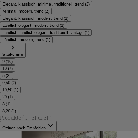
Elegant, klassisch, minimal, traditionell, trend
(
2
)
Minimal, modern, trend
(
2
)
Elegant, klassisch, modern, trend
(
1
)
Ländlich elegant, modern, trend
(
1
)
Ländlich, ländlich elegant, traditionell, vintage
(
1
)
Ländlich, modern, trend
(
1
)
Stärke mm
9
(
10
)
10
(
7
)
5
(
2
)
9,50
(
2
)
10,50
(
1
)
20
(
1
)
8
(
1
)
8,20
(
1
)
Produkte
( 1 - 31 di 31 )
Ordnen nach:
Empfohlen