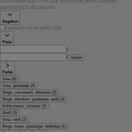
untenstehenden Produkte werden bei jeder Auswahl
Aderungen für eine authentische Steinwirkung.
automatisch aktualisiert.
Angebot
Produkte im Angebot
(
14
)
Preis
€ -
€
Gehen
Farbe
Grau
(
8
)
Grau, graubeige
(
5
)
Beige, cremeweiß, elfenbein
(
3
)
Beige, elfenbein, graubeige, weiß
(
3
)
Kohlschwarz, schwarz
(
3
)
Weiß
(
3
)
Grau, weiß
(
2
)
Beige, braun, graubeige, hellbeige
(
1
)