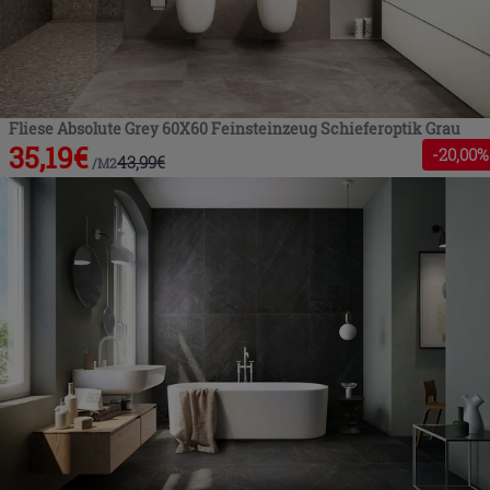
Fliese Absolute Grey 60X60 Feinsteinzeug Schieferoptik Grau
35,19
€
-
20
,00%
43,99
€
/
M2