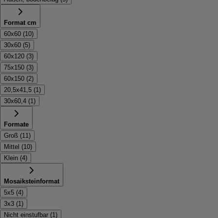
Format cm
60x60
(
10
)
30x60
(
5
)
60x120
(
3
)
75x150
(
3
)
60x150
(
2
)
20,5x41,5
(
1
)
30x60,4
(
1
)
Formate
Groß
(
11
)
Mittel
(
10
)
Klein
(
4
)
Mosaiksteinformat
5x5
(
4
)
3x3
(
1
)
Nicht einstufbar
(
1
)