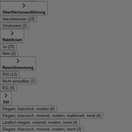
Oberflächenausführung
Naturbelassen
(
23
)
Strukturiert
(
2
)
Rektifiziert
Ja
(
23
)
Nein
(
2
)
Rutschhemmung
R10
(
13
)
Nicht einstufbar
(
7
)
R11
(
5
)
Stil
Elegant, klassisch, modern
(
6
)
Elegant, klassisch, minimal, modern, traditionell, trend
(
4
)
Ländlich elegant, minimal, modern, trend
(
4
)
Elegant, klassisch, minimal, modern, trend
(
3
)