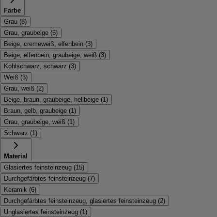
Farbe
Grau
(
8
)
Grau, graubeige
(
5
)
Beige, cremeweiß, elfenbein
(
3
)
Beige, elfenbein, graubeige, weiß
(
3
)
Kohlschwarz, schwarz
(
3
)
Weiß
(
3
)
Grau, weiß
(
2
)
Beige, braun, graubeige, hellbeige
(
1
)
Braun, gelb, graubeige
(
1
)
Grau, graubeige, weiß
(
1
)
Schwarz
(
1
)
Material
Glasiertes feinsteinzeug
(
15
)
Durchgefärbtes feinsteinzeug
(
7
)
Keramik
(
6
)
Durchgefärbtes feinsteinzeug, glasiertes feinsteinzeug
(
2
)
Unglasiertes feinsteinzeug
(
1
)