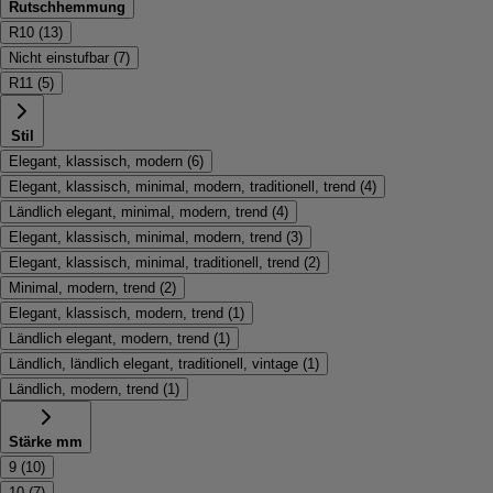
Rutschhemmung
R10
(
13
)
Nicht einstufbar
(
7
)
R11
(
5
)
Stil
Elegant, klassisch, modern
(
6
)
Elegant, klassisch, minimal, modern, traditionell, trend
(
4
)
Ländlich elegant, minimal, modern, trend
(
4
)
Elegant, klassisch, minimal, modern, trend
(
3
)
Elegant, klassisch, minimal, traditionell, trend
(
2
)
Minimal, modern, trend
(
2
)
Elegant, klassisch, modern, trend
(
1
)
Ländlich elegant, modern, trend
(
1
)
Ländlich, ländlich elegant, traditionell, vintage
(
1
)
Ländlich, modern, trend
(
1
)
Stärke mm
9
(
10
)
10
(
7
)