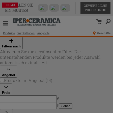
BESTELLEN SIE
PROMO
PROMO
PROMO
PROMO
PROMO
PROMO
PROMO
PROMO
PROMO
PROMO
PROMO
PROMO
PROMO
PROMO
GEWERBLICHE
PROFIKUNDE
EIN MUSTER
Produkte
Inspirationen
Angebote
Geschäfte
Filtern nach
Aktivieren Sie die gewünschten Filter. Die
untenstehenden Produkte werden bei jeder Auswahl
automatisch aktualisiert.
Angebot
Produkte im Angebot
(
14
)
Preis
€ -
€
Gehen