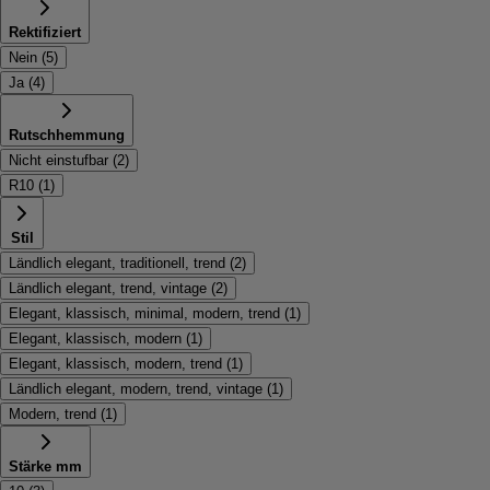
Rektifiziert
Nein
(
5
)
Ja
(
4
)
Rutschhemmung
Nicht einstufbar
(
2
)
R10
(
1
)
Stil
Ländlich elegant, traditionell, trend
(
2
)
Ländlich elegant, trend, vintage
(
2
)
Elegant, klassisch, minimal, modern, trend
(
1
)
Elegant, klassisch, modern
(
1
)
Elegant, klassisch, modern, trend
(
1
)
Ländlich elegant, modern, trend, vintage
(
1
)
Modern, trend
(
1
)
Stärke mm