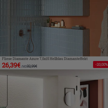
Fliese Diamante Azure 7,5x15 Hellblau Diamanteffekt
26,39
€
-
20
,00%
32,99
€
/
M2