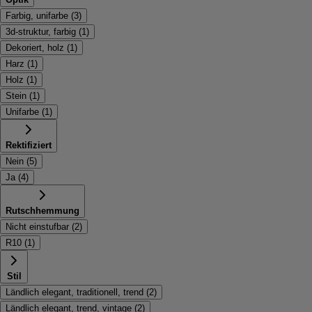
Farbig, unifarbe
(
3
)
3d-struktur, farbig
(
1
)
Dekoriert, holz
(
1
)
Harz
(
1
)
Holz
(
1
)
Stein
(
1
)
Unifarbe
(
1
)
Rektifiziert
Nein
(
5
)
Ja
(
4
)
Rutschhemmung
Nicht einstufbar
(
2
)
R10
(
1
)
Stil
Ländlich elegant, traditionell, trend
(
2
)
Ländlich elegant, trend, vintage
(
2
)