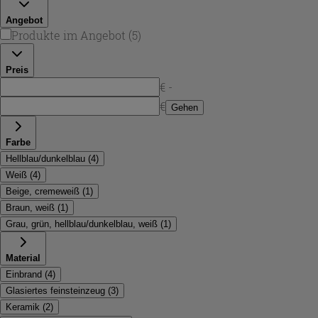
Einrichtungsstilen.
Angebot
Produkte im Angebot
(
5
)
Preis
€ -
€
Gehen
Farbe
Hellblau/dunkelblau
(
4
)
Weiß
(
4
)
Beige, cremeweiß
(
1
)
Braun, weiß
(
1
)
Grau, grün, hellblau/dunkelblau, weiß
(
1
)
Material
Einbrand
(
4
)
Glasiertes feinsteinzeug
(
3
)
Keramik
(
2
)