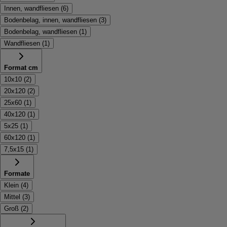
Innen, wandfliesen
(
6
)
Bodenbelag, innen, wandfliesen
(
3
)
Bodenbelag, wandfliesen
(
1
)
Wandfliesen
(
1
)
Format cm
10x10
(
2
)
20x120
(
2
)
25x60
(
1
)
40x120
(
1
)
5x25
(
1
)
60x120
(
1
)
7,5x15
(
1
)
Formate
Klein
(
4
)
Mittel
(
3
)
Groß
(
2
)