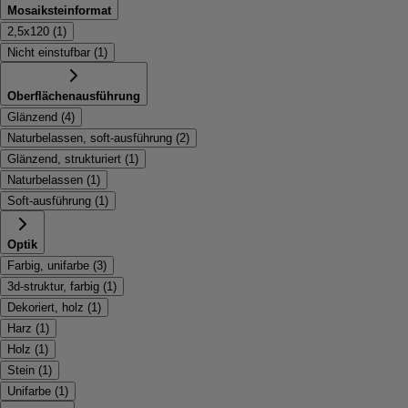
Mosaiksteinformat
2,5x120
(
1
)
Nicht einstufbar
(
1
)
Oberflächenausführung
Glänzend
(
4
)
Naturbelassen, soft-ausführung
(
2
)
Glänzend, strukturiert
(
1
)
Naturbelassen
(
1
)
Soft-ausführung
(
1
)
Optik
Farbig, unifarbe
(
3
)
3d-struktur, farbig
(
1
)
Dekoriert, holz
(
1
)
Harz
(
1
)
Holz
(
1
)
Stein
(
1
)
Unifarbe
(
1
)