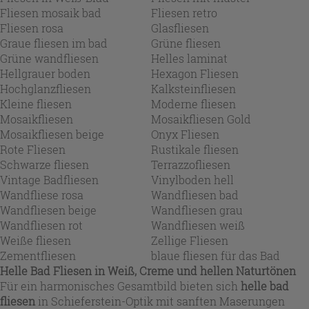
Fliesen mosaik bad
Fliesen retro
Fliesen rosa
Glasfliesen
Graue fliesen im bad
Grüne fliesen
Grüne wandfliesen
Helles laminat
Hellgrauer boden
Hexagon Fliesen
Hochglanzfliesen
Kalksteinfliesen
Kleine fliesen
Moderne fliesen
Mosaikfliesen
Mosaikfliesen Gold
Mosaikfliesen beige
Onyx Fliesen
Rote Fliesen
Rustikale fliesen
Schwarze fliesen
Terrazzofliesen
Vintage Badfliesen
Vinylboden hell
Wandfliese rosa
Wandfliesen bad
Wandfliesen beige
Wandfliesen grau
Wandfliesen rot
Wandfliesen weiß
Weiße fliesen
Zellige Fliesen
Zementfliesen
blaue fliesen für das Bad
Helle Bad Fliesen in Weiß, Creme und hellen Naturtönen
Für ein harmonisches Gesamtbild bieten sich
helle bad
fliesen
in Schieferstein-Optik mit sanften Maserungen