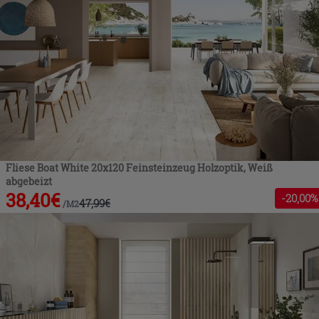
Fliese Boat White 20x120 Feinsteinzeug Holzoptik, Weiß
abgebeizt
38,40
€
-
20
,00%
47,99
€
/
M2