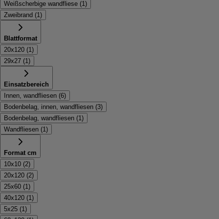
Weißscherbige wandfliese
(
1
)
Zweibrand
(
1
)
Blattformat
20x120
(
1
)
29x27
(
1
)
Einsatzbereich
Innen, wandfliesen
(
6
)
Bodenbelag, innen, wandfliesen
(
3
)
Bodenbelag, wandfliesen
(
1
)
Wandfliesen
(
1
)
Format cm
10x10
(
2
)
20x120
(
2
)
25x60
(
1
)
40x120
(
1
)
5x25
(
1
)