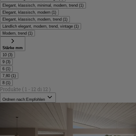
Elegant, klassisch, minimal, modern, trend
(
1
)
Elegant, klassisch, modern
(
1
)
Elegant, klassisch, modern, trend
(
1
)
Ländlich elegant, modern, trend, vintage
(
1
)
Modern, trend
(
1
)
Stärke mm
10
(
3
)
9
(
3
)
6
(
1
)
7,80
(
1
)
8
(
1
)
Produkte
( 1 - 12 di 12 )
Ordnen nach:
Empfohlen