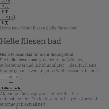
10
(
3
)
9
(
3
)
6
(
1
)
7,80
(
1
)
8
(
1
)
Home page
\
Wandfliesen
\
Helle fliesen bad
Helle fliesen bad
Helle Fliesen Bad für mehr Raumgefühl
Ein
helle fliesen bad
wirkt sofort großzügiger,
aufgeräumter und lichtdurchflutet – ideal für kleine
Räume genauso wie für große Wellnessbäder. In dieser
Auswahl findest du helle Wand- und Bodenlösungen von
...andere
warmem Cremeweiß bis zu frischem Weiß, die Licht
reflektieren und eine ruhige Basis für Möbel, Armaturen
Filtern nach
und Textilien schaffen. Ob du
helle badezimmer fliesen
für
Aktivieren Sie die gewünschten Filter. Die
eine zeitlose Optik suchst oder Kontraste mit Holz, Stein
untenstehenden Produkte werden bei jeder Auswahl
und Metall planst: Helle Oberflächen lassen sich leicht
automatisch aktualisiert.
kombinieren und passen zu modernen wie klassischen