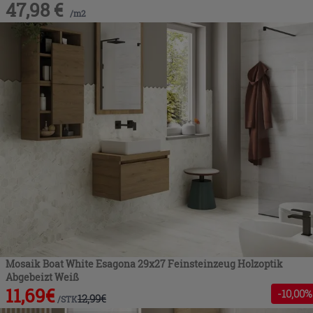
47,98
€
/
m2
Mosaik Boat White Esagona 29x27 Feinsteinzeug Holzoptik
Abgebeizt Weiß
11,69
€
-
10
,00%
12,99
€
/
STK