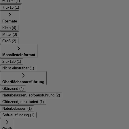
60x120
(
1
)
7,5x15
(
1
)
Formate
Klein
(
4
)
Mittel
(
3
)
Groß
(
2
)
Mosaiksteinformat
2,5x120
(
1
)
Nicht einstufbar
(
1
)
Oberflächenausführung
Glänzend
(
4
)
Naturbelassen, soft-ausführung
(
2
)
Glänzend, strukturiert
(
1
)
Naturbelassen
(
1
)
Soft-ausführung
(
1
)
Optik