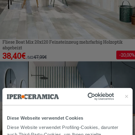
Fliese Boat Mix 20x120 Feinsteinzeug mehrfarbig Holzoptik
abgebeizt
38,40
€
-
20
,00%
47,99
€
/
M2
Diese Webseite verwendet Cookies
Diese Website verwendet Profiling-Cookies, darunter
auch Third-Party-Cookies, um Ihnen gezielte