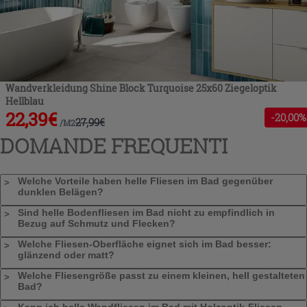
Wandverkleidung Shine Block Turquoise 25x60 Ziegeloptik
Hellblau
22,39
€
-
20
,00%
27,99
€
/
M2
DOMANDE FREQUENTI
Welche Vorteile haben helle Fliesen im Bad gegenüber
dunklen Belägen?
Sind helle Bodenfliesen im Bad nicht zu empfindlich in
Bezug auf Schmutz und Flecken?
Welche Fliesen-Oberfläche eignet sich im Bad besser:
glänzend oder matt?
Welche Fliesengröße passt zu einem kleinen, hell gestalteten
Bad?
Kann ich helle Wandfliesen im Bad mit Holzoptik-Fliesen