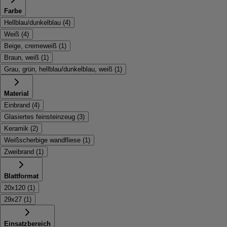
Farbe
Hellblau/dunkelblau
(
4
)
Weiß
(
4
)
Beige, cremeweiß
(
1
)
Braun, weiß
(
1
)
Grau, grün, hellblau/dunkelblau, weiß
(
1
)
Material
Einbrand
(
4
)
Glasiertes feinsteinzeug
(
3
)
Keramik
(
2
)
Weißscherbige wandfliese
(
1
)
Zweibrand
(
1
)
Blattformat
20x120
(
1
)
29x27
(
1
)
Einsatzbereich