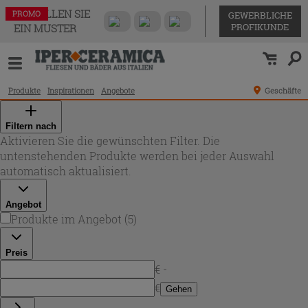
BESTELLEN SIE
PROMO
PROMO
PROMO
PROMO
PROMO
GEWERBLICHE
PROFIKUNDE
EIN MUSTER
Produkte
Inspirationen
Angebote
Geschäfte
Filtern nach
Aktivieren Sie die gewünschten Filter. Die
untenstehenden Produkte werden bei jeder Auswahl
automatisch aktualisiert.
Angebot
Produkte im Angebot
(
5
)
Preis
€ -
€
Gehen