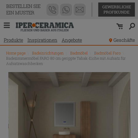
BESTELLEN SIE
GEWERBLICHE
PROFIKUNDE
EIN MUSTER
Produkte
Inspirationen
Angebote
Geschäfte
Home page
\
Badeinrichtungen
\
Badmöbel
\
Badmöbel Faro
\
Badezimmermöbel FARO 80 cm gerippte Tabak-Eiche mit Aufsatz für
Aufsatzwaschbecken