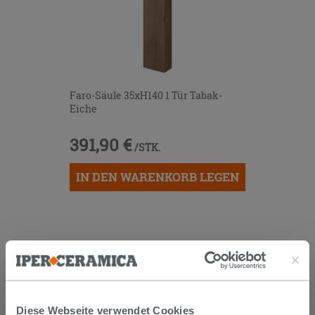
Faro-Säule 35xH140 1 Tür Tabak-
Eiche
391,90 €
/STK.
IN DEN WARENKORB LEGEN
KUNDEN, DIE DIESEN ARTIKEL
GEKAUFT HABEN, KAUFTEN
AUCH...
Diese Webseite verwendet Cookies