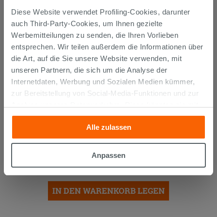
Diese Website verwendet Profiling-Cookies, darunter
auch Third-Party-Cookies, um Ihnen gezielte
Werbemitteilungen zu senden, die Ihren Vorlieben
entsprechen. Wir teilen außerdem die Informationen über
die Art, auf die Sie unsere Website verwenden, mit
unseren Partnern, die sich um die Analyse der
Internetdaten, Werbung und Sozialen Medien kümmer,
zur Bereitstellung von Social-Media-Funktionen und zur
Analyse unseres Datenverkehrs. Diese könnten sie mit
anderen Informationen, die Sie ihnen geliefert haben oder
Alle zulassen
die sie aufgrund Ihrer Verwendung ihrer Dienste
SIPHON
PLATZSPAREND
UNTER
gesammelt haben, kombinieren. Falls Sie mehr wissen
WASCHTISCH AUS POLYPROPYLEN
möchten oder Ihre Zustimmung zu allen oder einigen
WEISS
Anpassen
Cookies verweigern,
hier klicken
oder „Anpassen“. Die
12,90 €
/STK.
Zustimmung kann durch Klicken auf die Schaltfläche
„Cookies akzeptieren“ gegeben werden. Wenn Sie auf
IN DEN WARENKORB LEGEN
die Schaltfläche "X" klicken, können Sie das Surfen erst
nach der Installation der technischen Cookies fortsetzen.