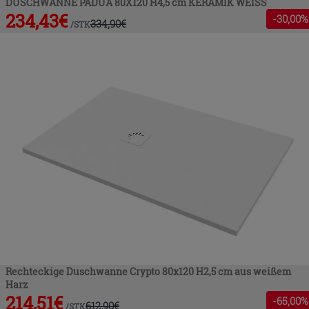
DUSCHWANNE PADUA 80X120 H4,5 cm KERAMIK WEISS
234,43
€
-
30
,00%
334,90
€
/
STK
Rechteckige Duschwanne Crypto 80x120 H2,5 cm aus weißem
Harz
214,51
€
-
65
,00%
612,90
€
/
STK