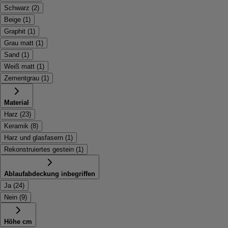
Schwarz
(
2
)
Beige
(
1
)
Graphit
(
1
)
Grau matt
(
1
)
Sand
(
1
)
Weiß matt
(
1
)
Zementgrau
(
1
)
Material
Harz
(
23
)
Keramik
(
8
)
Harz und glasfasern
(
1
)
Rekonstruiertes gestein
(
1
)
Ablaufabdeckung inbegriffen
Ja
(
24
)
Nein
(
9
)
Höhe cm