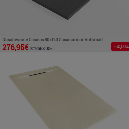
Duschwanne Cosmos 80x120 Gussmarmor Anthrazit
276,95
€
-
50
,00%
553,90
€
/
STK