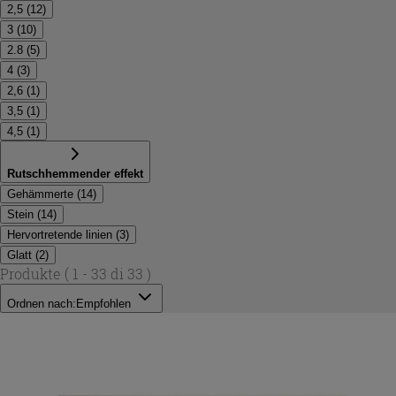
2,5
(
12
)
3
(
10
)
2.8
(
5
)
4
(
3
)
2,6
(
1
)
3,5
(
1
)
4,5
(
1
)
Rutschhemmender effekt
Gehämmerte
(
14
)
Stein
(
14
)
Hervortretende linien
(
3
)
Glatt
(
2
)
Produkte
( 1 - 33 di 33 )
Ordnen nach:
Empfohlen