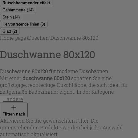
Rutschhemmender effekt
Gehämmerte
(
14
)
Stein
(
14
)
Hervortretende linien
(
3
)
Glatt
(
2
)
Home page
\
Duschen
\
Duschwanne 80x120
Duschwanne 80x120
Duschwanne 80x120 für moderne Duschzonen
Mit einer
duschwanne 80x120
schaffen Sie eine
großzügige, rechteckige Duschfläche, die sich ideal für
zeitgemäße Badezimmer eignet. In der Kategorie
Duschwanne 80x120
finden Sie Varianten mit niedriger
...andere
Aufbauhöhe, die eine klare Linienführung unterstützen
und den Einstieg erleichtern. Viele Ausführungen setzen
Filtern nach
auf strukturierte Oberflächen in Steinoptik für mehr
Aktivieren Sie die gewünschten Filter. Die
Standfestigkeit, andere auf glatte Keramik-Looks für ein
untenstehenden Produkte werden bei jeder Auswahl
klassisches, glänzendes Finish. Bei Iperceramica wählen
automatisch aktualisiert.