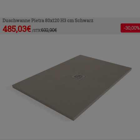
Duschwanne Pietra 80x120 H3 cm Schwarz
485,03
€
-
30
,00%
692,90
€
/
STK