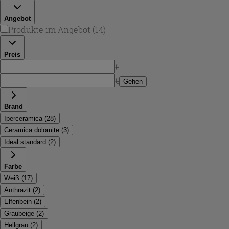
Sie gezielt nach Optik, Material und Einbauwunsch.
Angebot
Produkte im Angebot
(
14
)
Preis
€ -
€
Gehen
Brand
Iperceramica
(
28
)
Ceramica dolomite
(
3
)
Ideal standard
(
2
)
Farbe
Weiß
(
17
)
Anthrazit
(
2
)
Elfenbein
(
2
)
Graubeige
(
2
)
Hellgrau
(
2
)