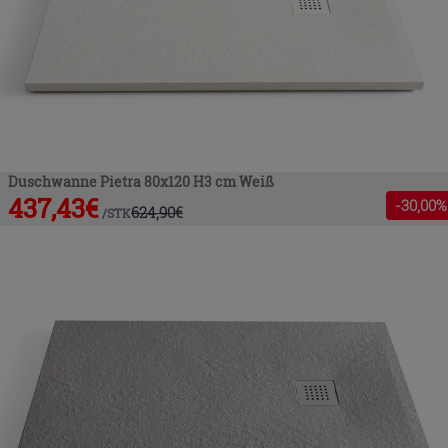
Duschwanne Pietra 80x120 H3 cm Weiß
437,43
€
-
30
,00%
624,90
€
/
STK