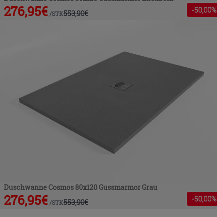
276,95
€
-
50
,00%
553,90
€
/
STK
Duschwanne Cosmos 80x120 Gussmarmor Grau
276,95
€
-
50
,00%
553,90
€
/
STK