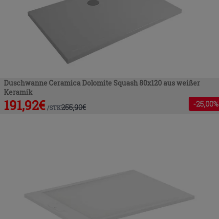
Duschwanne Ceramica Dolomite Squash 80x120 aus weißer
Keramik
191,92
€
-
25
,00%
255,90
€
/
STK