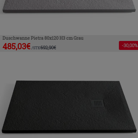
Duschwanne Pietra 80x120 H3 cm Grau
485,03
€
-
30
,00%
692,90
€
/
STK