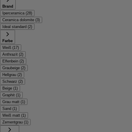
Brand
Iperceramica
(
28
)
Ceramica dolomite
(
3
)
Ideal standard
(
2
)
Farbe
Weiß
(
17
)
Anthrazit
(
2
)
Elfenbein
(
2
)
Graubeige
(
2
)
Hellgrau
(
2
)
Schwarz
(
2
)
Beige
(
1
)
Graphit
(
1
)
Grau matt
(
1
)
Sand
(
1
)
Weiß matt
(
1
)
Zementgrau
(
1
)