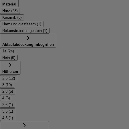
Material
Harz
(
23
)
Keramik
(
8
)
Harz und glasfasern
(
1
)
Rekonstruiertes gestein
(
1
)
Ablaufabdeckung inbegriffen
Ja
(
24
)
Nein
(
9
)
Höhe cm
2,5
(
12
)
3
(
10
)
2.8
(
5
)
4
(
3
)
2,6
(
1
)
3,5
(
1
)
4,5
(
1
)