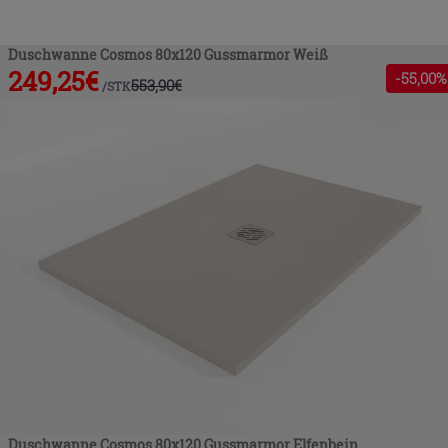
Duschwanne Cosmos 80x120 Gussmarmor Weiß
249,25
€
-
55
,00%
553,90
€
/
STK
Duschwanne Cosmos 80x120 Gussmarmor Elfenbein