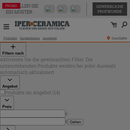
BESTELLEN SIE
PROMO
PROMO
PROMO
PROMO
PROMO
PROMO
PROMO
PROMO
PROMO
PROMO
PROMO
PROMO
PROMO
PROMO
GEWERBLICHE
PROFIKUNDE
EIN MUSTER
Produkte
Inspirationen
Angebote
Geschäfte
Filtern nach
Aktivieren Sie die gewünschten Filter. Die
untenstehenden Produkte werden bei jeder Auswahl
automatisch aktualisiert.
Angebot
Produkte im Angebot
(
14
)
Preis
€ -
€
Gehen