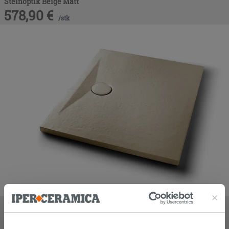
Steinoptik Beige Matt
578,90
€
/
stk
Duschwanne Appia Rechteckig 100x80 aus Keramik mit
Steinoptik Beige Matt
469,90
€
/
stk