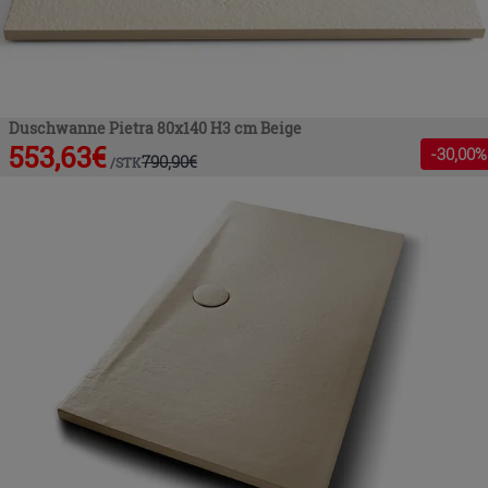
Duschwanne Pietra 80x140 H3 cm Beige
553,63
€
-
30
,00%
790,90
€
/
STK