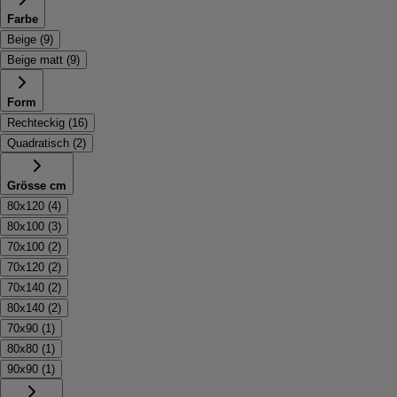
Farbe
Beige
(
9
)
Beige matt
(
9
)
Form
Rechteckig
(
16
)
Quadratisch
(
2
)
Grösse cm
80x120
(
4
)
80x100
(
3
)
70x100
(
2
)
70x120
(
2
)
70x140
(
2
)
80x140
(
2
)
70x90
(
1
)
80x80
(
1
)
90x90
(
1
)