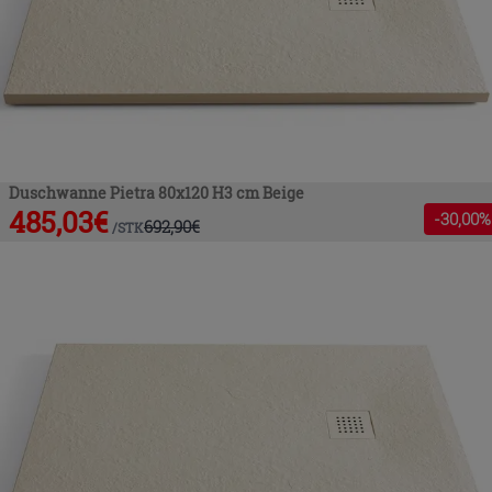
Duschwanne Pietra 80x120 H3 cm Beige
485,03
€
-
30
,00%
692,90
€
/
STK