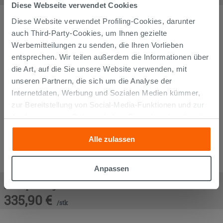
Diese Webseite verwendet Cookies
Diese Website verwendet Profiling-Cookies, darunter
auch Third-Party-Cookies, um Ihnen gezielte
Werbemitteilungen zu senden, die Ihren Vorlieben
entsprechen. Wir teilen außerdem die Informationen über
die Art, auf die Sie unsere Website verwenden, mit
unseren Partnern, die sich um die Analyse der
Internetdaten, Werbung und Sozialen Medien kümmer,
zur Bereitstellung von Social-Media-Funktionen und zur
Analyse unseres Datenverkehrs. Diese könnten sie mit
anderen Informationen, die Sie ihnen geliefert haben oder
Alle zulassen
die sie aufgrund Ihrer Verwendung ihrer Dienste
gesammelt haben, kombinieren. Falls Sie mehr wissen
möchten oder Ihre Zustimmung zu allen oder einigen
Anpassen
Cookies verweigern,
hier klicken
oder „Anpassen“. Die
Duschwanne Appia Quadratisch 90x90 aus Keramik mit
Steinoptik Beige Matt
Zustimmung kann durch Klicken auf die Schaltfläche
335,90
€
„Cookies akzeptieren“ gegeben werden. Wenn Sie auf
/
stk
die Schaltfläche "X" klicken, können Sie das Surfen erst