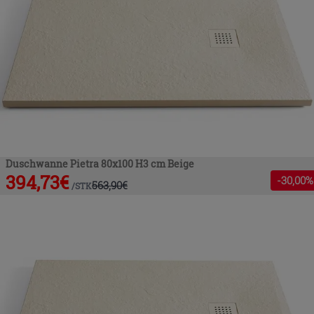
Duschwanne Pietra 80x100 H3 cm Beige
394,73
€
-
30
,00%
563,90
€
/
STK