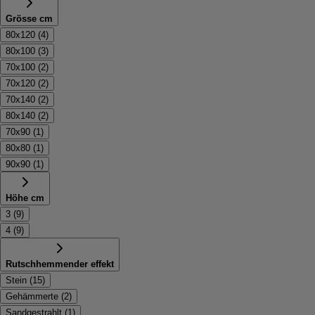
Grösse cm
80x120
(
4
)
80x100
(
3
)
70x100
(
2
)
70x120
(
2
)
70x140
(
2
)
80x140
(
2
)
70x90
(
1
)
80x80
(
1
)
90x90
(
1
)
Höhe cm
3
(
9
)
4
(
9
)
Rutschhemmender effekt
Stein
(
15
)
Gehämmerte
(
2
)
Sandgestrahlt
(
1
)