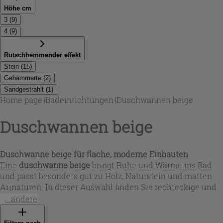
Höhe cm
3
(
9
)
4
(
9
)
Rutschhemmender effekt
Stein
(
15
)
Gehämmerte
(
2
)
Sandgestrahlt
(
1
)
Home page
\
Badeinrichtungen
\
Duschwannen beige
Duschwannen beige
Duschwanne beige für flache, moderne Einbauten
Eine
duschwanne beige
bringt Ruhe und Wärme ins Bad
und passt besonders gut zu Holz, Naturstein und matten
Armaturen. In dieser Auswahl finden Sie rechteckige und
quadratische Modelle aus hochwertiger Keramik mit
...andere
geringer Bauhöhe: je nach Ausführung ca. 3 cm oder 4 cm.
Das erleichtert sowohl flache Installationen als auch