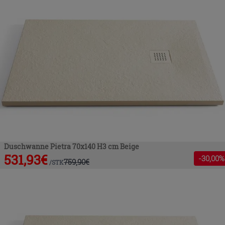
Duschwanne Pietra 70x140 H3 cm Beige
531,93
€
-
30
,00%
759,90
€
/
STK