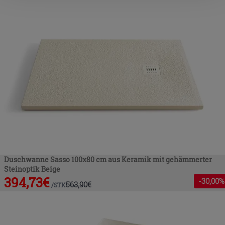
nach der Installation der technischen Cookies fortsetzen.
Duschwanne Sasso 100x80 cm aus Keramik mit gehämmerter
Steinoptik Beige
394,73
€
-
30
,00%
563,90
€
/
STK