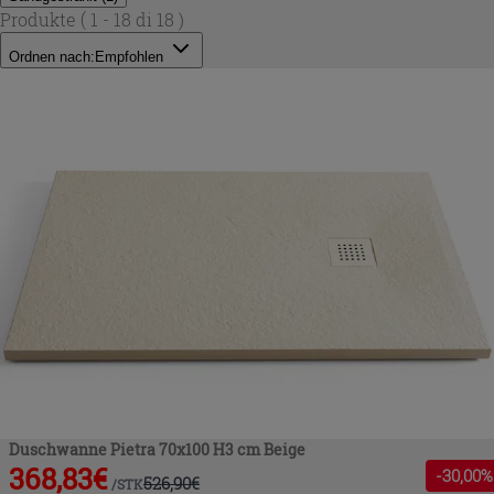
Produkte
( 1 - 18 di 18 )
Ordnen nach:
Empfohlen
Duschwanne Pietra 70x100 H3 cm Beige
368,83
€
-
30
,00%
526,90
€
/
STK