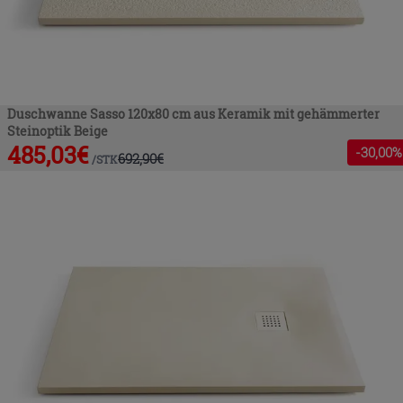
Duschwanne Sasso 120x80 cm aus Keramik mit gehämmerter
Steinoptik Beige
485,03
€
-
30
,00%
692,90
€
/
STK