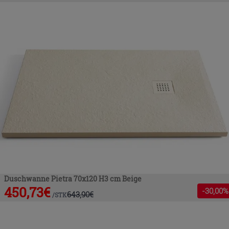
Duschwanne Pietra 70x120 H3 cm Beige
450,73
€
-
30
,00%
643,90
€
/
STK