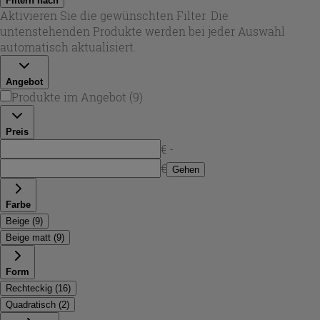
Filtern nach
stilvolle Lösungen mit klaren Linien. Der Beige-Ton ist
Aktivieren Sie die gewünschten Filter. Die
meist matt gehalten und wirkt dadurch natürlich und
untenstehenden Produkte werden bei jeder Auswahl
zeitlos – ideal für moderne Duschbereiche in
automatisch aktualisiert.
verschiedenen Raumgrößen.
Angebot
Produkte im Angebot
(
9
)
Preis
€ -
€
Gehen
Farbe
Beige
(
9
)
Beige matt
(
9
)
Form
Rechteckig
(
16
)
Quadratisch
(
2
)