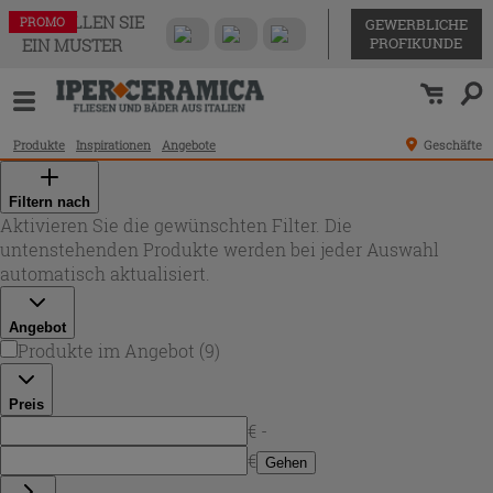
BESTELLEN SIE
PROMO
PROMO
PROMO
PROMO
PROMO
PROMO
PROMO
PROMO
PROMO
GEWERBLICHE
PROFIKUNDE
EIN MUSTER
Produkte
Inspirationen
Angebote
Geschäfte
Filtern nach
Aktivieren Sie die gewünschten Filter. Die
untenstehenden Produkte werden bei jeder Auswahl
automatisch aktualisiert.
Angebot
Produkte im Angebot
(
9
)
Preis
€ -
€
Gehen