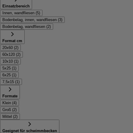
Einsatzbereich
Innen, wandfliesen
(
5
)
Bodenbelag, innen, wandfliesen
(
3
)
Bodenbelag, wandfliesen
(
2
)
Format cm
20x60
(
2
)
60x120
(
2
)
10x10
(
1
)
5x25
(
1
)
6x25
(
1
)
7,5x15
(
1
)
Formate
Klein
(
4
)
Groß
(
2
)
Mittel
(
2
)
Geeignet für schwimmbecken