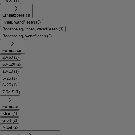
29x27
(
1
)
Einsatzbereich
Innen, wandfliesen
(
5
)
Bodenbelag, innen, wandfliesen
(
3
)
Bodenbelag, wandfliesen
(
2
)
Format cm
20x60
(
2
)
60x120
(
2
)
10x10
(
1
)
5x25
(
1
)
6x25
(
1
)
7,5x15
(
1
)
Formate
Klein
(
4
)
Groß
(
2
)
Mittel
(
2
)