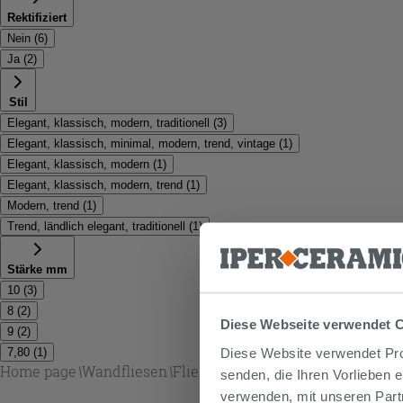
Rektifiziert
Nein
(
6
)
Ja
(
2
)
Stil
Elegant, klassisch, modern, traditionell
(
3
)
Elegant, klassisch, minimal, modern, trend, vintage
(
1
)
Elegant, klassisch, modern
(
1
)
Elegant, klassisch, modern, trend
(
1
)
Modern, trend
(
1
)
Trend, ländlich elegant, traditionell
(
1
)
Stärke mm
10
(
3
)
8
(
2
)
Diese Webseite verwendet 
9
(
2
)
Diese Website verwendet Prof
7,80
(
1
)
Home page
\
Wandfliesen
\
Fliesen beige glänzend
senden, die Ihren Vorlieben 
verwenden, mit unseren Part