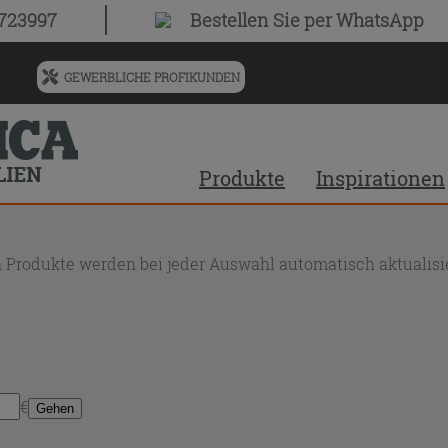
0723997
Bestellen Sie
per WhatsApp
GEWERBLICHE PROFIKUNDEN
Menü
für
vorgeschlagenen
Siteinhalt
Produkte
Inspirationen
und
Suchprotokoll
 Produkte werden bei jeder Auswahl automatisch aktualisie
€
Gehen