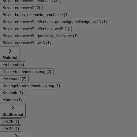
Beige, cremeweiß, elfenbein
(
3
)
Beige, cremeweiß
(
2
)
Beige, braun, elfenbein, graubeige
(
1
)
Beige, cremeweiß, elfenbein, graubeige, hellbeige, weiß
(
1
)
Beige, cremeweiß, elfenbein, weiß
(
1
)
Beige, cremeweiß, graubeige, hellbeige
(
1
)
Beige, cremeweiß, weiß
(
1
)
Material
Einbrand
(
3
)
Glasiertes feinsteinzeug
(
2
)
Zweibrand
(
2
)
Durchgefärbtes feinsteinzeug
(
1
)
Keramik
(
1
)
Marmor
(
1
)
Blattformat
28x28
(
1
)
29x27
(
1
)