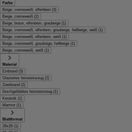
Farbe
Beige, cremeweiß, elfenbein
(
3
)
Beige, cremeweiß
(
2
)
Beige, braun, elfenbein, graubeige
(
1
)
Beige, cremeweiß, elfenbein, graubeige, hellbeige, weiß
(
1
)
Beige, cremeweiß, elfenbein, weiß
(
1
)
Beige, cremeweiß, graubeige, hellbeige
(
1
)
Beige, cremeweiß, weiß
(
1
)
Material
Einbrand
(
3
)
Glasiertes feinsteinzeug
(
2
)
Zweibrand
(
2
)
Durchgefärbtes feinsteinzeug
(
1
)
Keramik
(
1
)
Marmor
(
1
)
Blattformat
28x28
(
1
)