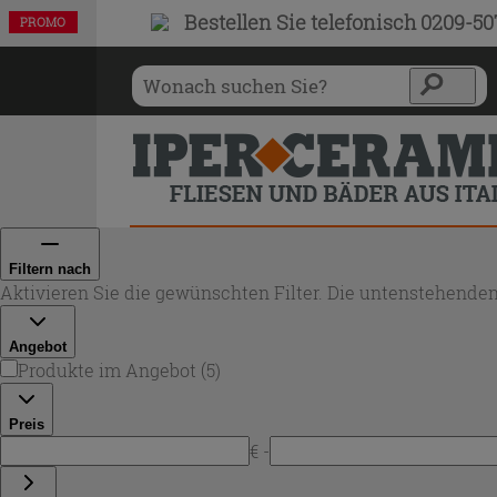
Bestellen Sie
telefonisch 0209-5
PROMO
PROMO
PROMO
PROMO
PROMO
Filtern nach
Aktivieren Sie die gewünschten Filter. Die untenstehenden
Angebot
Produkte im Angebot
(
5
)
Preis
€ -