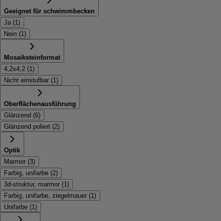
Geeignet für schwimmbecken
Ja
(
1
)
Nein
(
1
)
Mosaiksteinformat
4,2x4,2
(
1
)
Nicht einstufbar
(
1
)
Oberflächenausführung
Glänzend
(
6
)
Glänzend poliert
(
2
)
Optik
Marmor
(
3
)
Farbig, unifarbe
(
2
)
3d-struktur, marmor
(
1
)
Farbig, unifarbe, ziegelmauer
(
1
)
Unifarbe
(
1
)