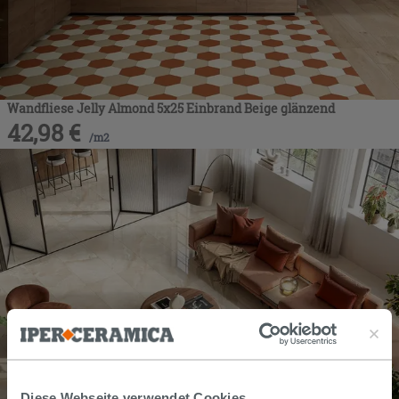
Wandfliese Jelly Almond 5x25 Einbrand Beige glänzend
42,98
€
/
m2
Diese Webseite verwendet Cookies