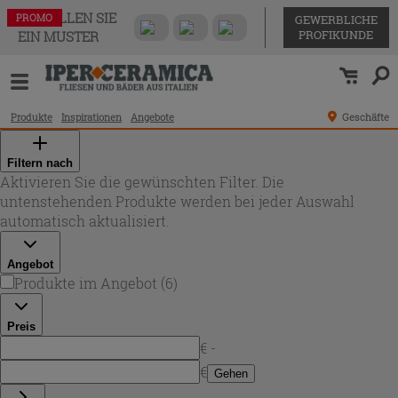
BESTELLEN SIE
PROMO
PROMO
PROMO
PROMO
PROMO
PROMO
GEWERBLICHE
PROFIKUNDE
EIN MUSTER
Produkte
Inspirationen
Angebote
Geschäfte
Filtern nach
Aktivieren Sie die gewünschten Filter. Die
untenstehenden Produkte werden bei jeder Auswahl
automatisch aktualisiert.
Angebot
Produkte im Angebot
(
6
)
Preis
€ -
€
Gehen