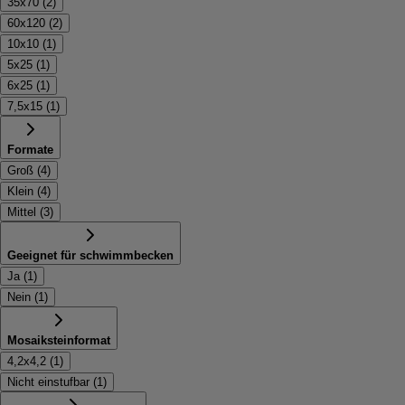
35x70
(
2
)
60x120
(
2
)
10x10
(
1
)
5x25
(
1
)
6x25
(
1
)
7,5x15
(
1
)
Formate
Groß
(
4
)
Klein
(
4
)
Mittel
(
3
)
Geeignet für schwimmbecken
Ja
(
1
)
Nein
(
1
)
Mosaiksteinformat
4,2x4,2
(
1
)
Nicht einstufbar
(
1
)