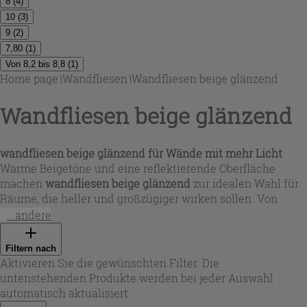
8
(
4
)
10
(
3
)
9
(
2
)
7,80
(
1
)
Von 8,2 bis 8,8
(
1
)
Home page
\
Wandfliesen
\
Wandfliesen beige glänzend
Wandfliesen beige glänzend
wandfliesen beige glänzend
für Wände mit mehr Licht
Warme Beigetöne und eine reflektierende Oberfläche
machen
wandfliesen beige glänzend
zur idealen Wahl für
Räume, die heller und großzügiger wirken sollen. Von
zartem Elfenbein über Creme bis hin zu Haselnuss- und
...andere
Graubeige-Nuancen entsteht ein harmonisches
Gesamtbild, das zu modernen wie klassischen
Filtern nach
Einrichtungsstilen passt. In dieser Auswahl finden Sie
Aktivieren Sie die gewünschten Filter. Die
sowohl ruhige, einfarbige Looks als auch lebendige
untenstehenden Produkte werden bei jeder Auswahl
Maserungen in Travertin-, Marmor- oder Onyxoptik –
automatisch aktualisiert.
perfekt, wenn Sie Wandflächen elegant aufwerten