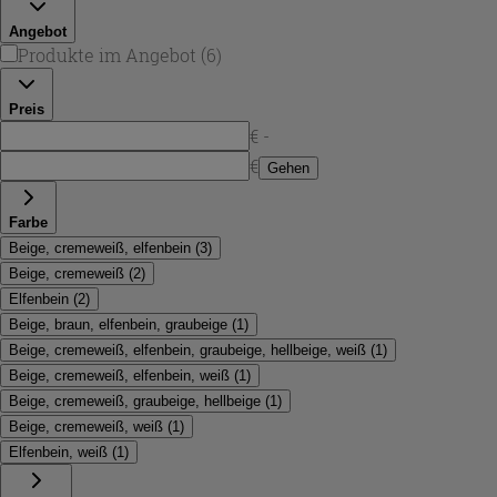
möchten, ohne auf Natürlichkeit zu verzichten.
Angebot
Produkte im Angebot
(
6
)
Preis
€ -
€
Gehen
Farbe
Beige, cremeweiß, elfenbein
(
3
)
Beige, cremeweiß
(
2
)
Elfenbein
(
2
)
Beige, braun, elfenbein, graubeige
(
1
)
Beige, cremeweiß, elfenbein, graubeige, hellbeige, weiß
(
1
)
Beige, cremeweiß, elfenbein, weiß
(
1
)
Beige, cremeweiß, graubeige, hellbeige
(
1
)
Beige, cremeweiß, weiß
(
1
)
Elfenbein, weiß
(
1
)