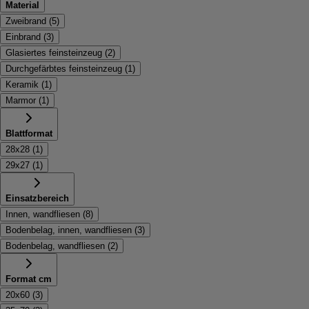
Material
Zweibrand
(
5
)
Einbrand
(
3
)
Glasiertes feinsteinzeug
(
2
)
Durchgefärbtes feinsteinzeug
(
1
)
Keramik
(
1
)
Marmor
(
1
)
Blattformat
28x28
(
1
)
29x27
(
1
)
Einsatzbereich
Innen, wandfliesen
(
8
)
Bodenbelag, innen, wandfliesen
(
3
)
Bodenbelag, wandfliesen
(
2
)
Format cm
20x60
(
3
)