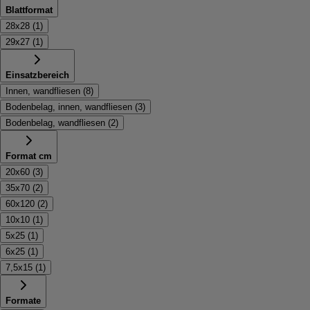
Blattformat
28x28
(
1
)
29x27
(
1
)
Einsatzbereich
Innen, wandfliesen
(
8
)
Bodenbelag, innen, wandfliesen
(
3
)
Bodenbelag, wandfliesen
(
2
)
Format cm
20x60
(
3
)
35x70
(
2
)
60x120
(
2
)
10x10
(
1
)
5x25
(
1
)
6x25
(
1
)
7,5x15
(
1
)
Formate