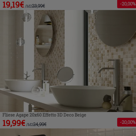
19,19
€
-
20
,00%
23,99
€
/
M2
Fliese Agape 20x60 Effetto 3D Deco Beige
19,99
€
-
20
,00%
24,99
€
/
M2