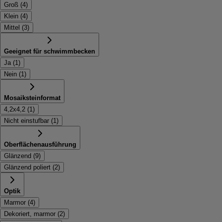
Groß
(
4
)
Klein
(
4
)
Mittel
(
3
)
Geeignet für schwimmbecken
Ja
(
1
)
Nein
(
1
)
Mosaiksteinformat
4,2x4,2
(
1
)
Nicht einstufbar
(
1
)
Oberflächenausführung
Glänzend
(
9
)
Glänzend poliert
(
2
)
Optik
Marmor
(
4
)
Dekoriert, marmor
(
2
)