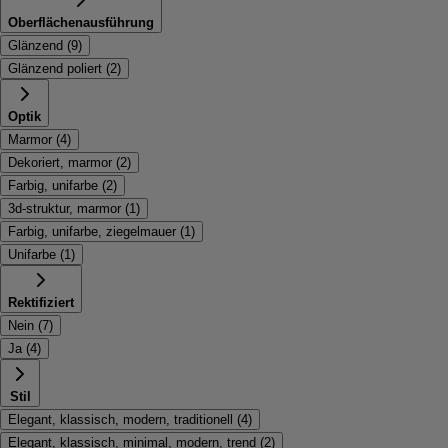
Oberflächenausführung
Glänzend
(
9
)
Glänzend poliert
(
2
)
Optik
Marmor
(
4
)
Dekoriert, marmor
(
2
)
Farbig, unifarbe
(
2
)
3d-struktur, marmor
(
1
)
Farbig, unifarbe, ziegelmauer
(
1
)
Unifarbe
(
1
)
Rektifiziert
Nein
(
7
)
Ja
(
4
)
Stil
Elegant, klassisch, modern, traditionell
(
4
)
Elegant, klassisch, minimal, modern, trend
(
2
)