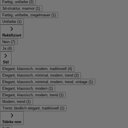
Farbig, unifarbe
(
2
)
3d-struktur, marmor
(
1
)
Farbig, unifarbe, ziegelmauer
(
1
)
Unifarbe
(
1
)
Rektifiziert
Nein
(
7
)
Ja
(
4
)
Stil
Elegant, klassisch, modern, traditionell
(
4
)
Elegant, klassisch, minimal, modern, trend
(
2
)
Elegant, klassisch, minimal, modern, trend, vintage
(
1
)
Elegant, klassisch, modern
(
1
)
Elegant, klassisch, modern, trend
(
1
)
Modern, trend
(
1
)
Trend, ländlich elegant, traditionell
(
1
)
Stärke mm