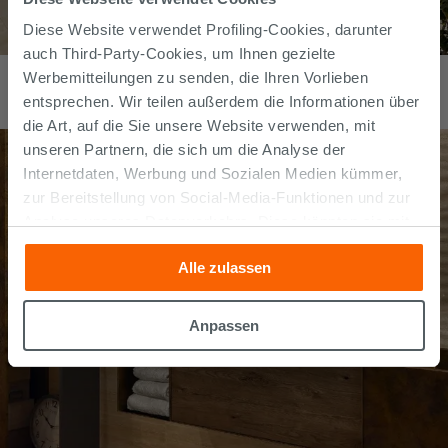
Diese Website verwendet Profiling-Cookies, darunter
auch Third-Party-Cookies, um Ihnen gezielte
Fliese Onyx Beige poliert glänzend 60x120 Feinsteinzeug
Werbemitteilungen zu senden, die Ihren Vorlieben
Onyxoptik Beige
entsprechen. Wir teilen außerdem die Informationen über
62,99
€
/
m2
die Art, auf die Sie unsere Website verwenden, mit
unseren Partnern, die sich um die Analyse der
Internetdaten, Werbung und Sozialen Medien kümmer,
zur Bereitstellung von Social-Media-Funktionen und zur
Analyse unseres Datenverkehrs. Diese könnten sie mit
anderen Informationen, die Sie ihnen geliefert haben oder
Alle zulassen
die sie aufgrund Ihrer Verwendung ihrer Dienste
gesammelt haben, kombinieren. Falls Sie mehr wissen
möchten oder Ihre Zustimmung zu allen oder einigen
Anpassen
Cookies verweigern,
hier klicken
oder „Anpassen“. Die
Zustimmung kann durch Klicken auf die Schaltfläche
„Cookies akzeptieren“ gegeben werden. Wenn Sie auf
die Schaltfläche "X" klicken, können Sie das Surfen erst
nach der Installation der technischen Cookies fortsetzen.