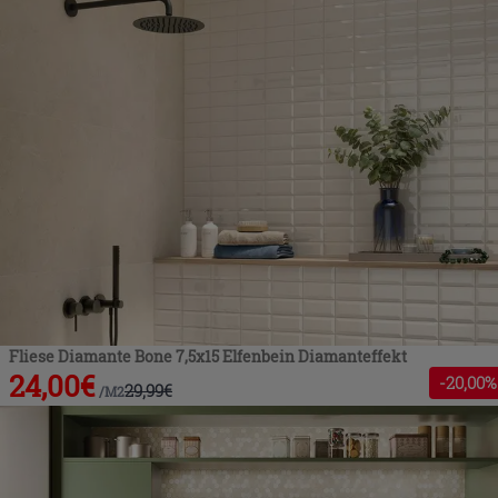
Fliese Diamante Bone 7,5x15 Elfenbein Diamanteffekt
24,00
€
-
20
,00%
29,99
€
/
M2