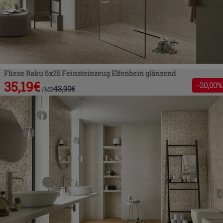
Fliese Raku 6x25 Feinsteinzeug Elfenbein glänzend
35,19
€
-
20
,00%
43,99
€
/
M2