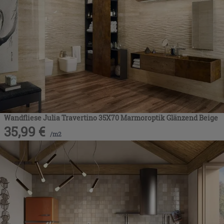
Wandfliese Julia Travertino 35X70 Marmoroptik Glänzend Beige
35,99
€
/
m2