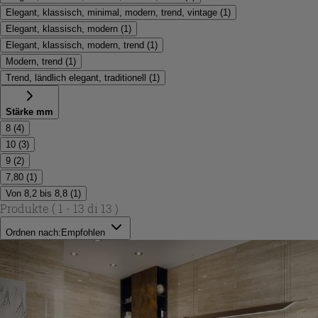
Elegant, klassisch, minimal, modern, trend, vintage
(
1
)
Elegant, klassisch, modern
(
1
)
Elegant, klassisch, modern, trend
(
1
)
Modern, trend
(
1
)
Trend, ländlich elegant, traditionell
(
1
)
Stärke mm
8
(
4
)
10
(
3
)
9
(
2
)
7,80
(
1
)
Von 8,2 bis 8,8
(
1
)
Produkte
( 1 - 13 di 13 )
Ordnen nach:
Empfohlen