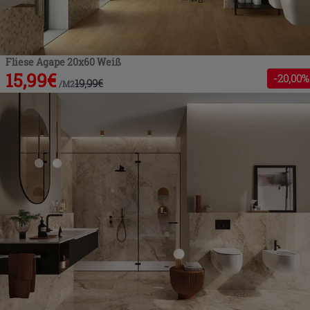
Fliese Agape 20x60 Weiß
15,99
€
-
20
,00%
19,99
€
/
M2