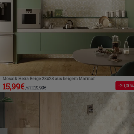
Mosaik Hexa Beige 28x28 aus beigem Marmor
15,99
€
-
20
,00%
19,99
€
/
STK