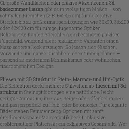
Ob große Wandflächen oder präzise Akzentzonen:
3d
badezimmer fliesen
gibt es in vielseitigen Maßen – von
schmalen Riemchen (z. B. 6x24,6 cm) für dekorative
Streifen bis zu großformatigen Lösungen wie 30x90, 33x100
oder 40x120 cm für ruhige, fugenarme Optiken.
Rektifizierte Kanten erleichtern ein besonders präzises
Fugenbild, während nicht rektifizierte Varianten einen
klassischeren Look erzeugen. So lassen sich Nischen,
Vorwände und ganze Duschbereiche stimmig planen –
passend zu modernem Minimalismus oder wohnlichen,
traditionsnahen Designs.
Fliesen mit 3D Struktur
in Stein-, Marmor- und Uni-Optik
Die Kollektion deckt mehrere Stilwelten ab:
fliesen mit 3d
struktur
in Steinoptik bringen eine natürliche, leicht
gerippte Anmutung in Grau-, Beige- oder Elfenbeintönen
und passen perfekt zu Holz- oder Betonlooks. Für elegante
Bäder stehen Feinsteinzeug-Optionen mit sanft
dreidimensionaler Marmoroptik bereit, inklusive
großformatiger Platten für ein exklusives Gesamtbild. Wer