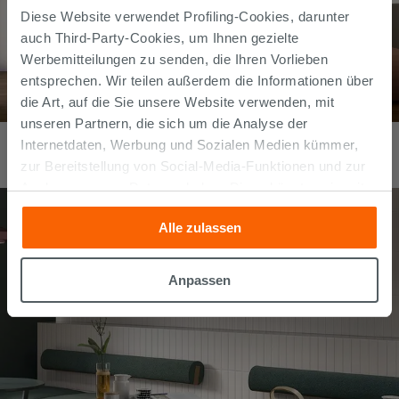
Diese Website verwendet Profiling-Cookies, darunter
auch Third-Party-Cookies, um Ihnen gezielte
Werbemitteilungen zu senden, die Ihren Vorlieben
entsprechen. Wir teilen außerdem die Informationen über
die Art, auf die Sie unsere Website verwenden, mit
unseren Partnern, die sich um die Analyse der
Wandfliese Velvet 3D Forest 30x90 dreidimensionalen Effekt
Internetdaten, Werbung und Sozialen Medien kümmer,
Grün
43,99
€
zur Bereitstellung von Social-Media-Funktionen und zur
/
m2
Analyse unseres Datenverkehrs. Diese könnten sie mit
anderen Informationen, die Sie ihnen geliefert haben oder
Alle zulassen
die sie aufgrund Ihrer Verwendung ihrer Dienste
gesammelt haben, kombinieren. Falls Sie mehr wissen
möchten oder Ihre Zustimmung zu allen oder einigen
Anpassen
Cookies verweigern,
hier klicken
oder „Anpassen“. Die
Zustimmung kann durch Klicken auf die Schaltfläche
„Cookies akzeptieren“ gegeben werden. Wenn Sie auf
die Schaltfläche "X" klicken, können Sie das Surfen erst
nach der Installation der technischen Cookies fortsetzen.