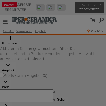
BESTELLEN SIE
PROMO
PROMO
PROMO
PROMO
PROMO
PROMO
GEWERBLICHE
PROFIKUNDE
EIN MUSTER
Produkte
Inspirationen
Angebote
Geschäfte
Filtern nach
Aktivieren Sie die gewünschten Filter. Die
untenstehenden Produkte werden bei jeder Auswahl
automatisch aktualisiert.
Angebot
Produkte im Angebot
(
6
)
Preis
€ -
€
Gehen