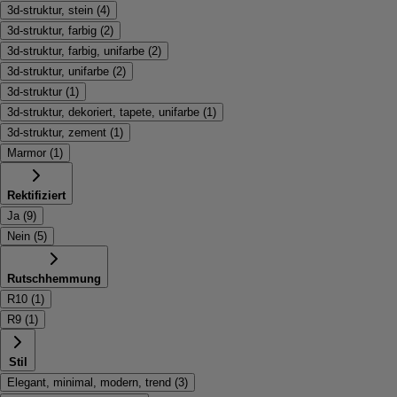
3d-struktur, stein
(
4
)
3d-struktur, farbig
(
2
)
3d-struktur, farbig, unifarbe
(
2
)
3d-struktur, unifarbe
(
2
)
3d-struktur
(
1
)
3d-struktur, dekoriert, tapete, unifarbe
(
1
)
3d-struktur, zement
(
1
)
Marmor
(
1
)
Rektifiziert
Ja
(
9
)
Nein
(
5
)
Rutschhemmung
R10
(
1
)
R9
(
1
)
Stil
Elegant, minimal, modern, trend
(
3
)