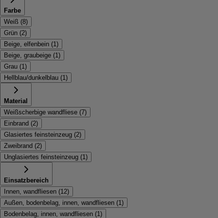
Farbe
Weiß
(
8
)
Grün
(
2
)
Beige, elfenbein
(
1
)
Beige, graubeige
(
1
)
Grau
(
1
)
Hellblau/dunkelblau
(
1
)
Material
Weißscherbige wandfliese
(
7
)
Einbrand
(
2
)
Glasiertes feinsteinzeug
(
2
)
Zweibrand
(
2
)
Unglasiertes feinsteinzeug
(
1
)
Einsatzbereich
Innen, wandfliesen
(
12
)
Außen, bodenbelag, innen, wandfliesen
(
1
)
Bodenbelag, innen, wandfliesen
(
1
)