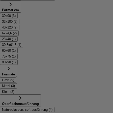
Format cm
30x90
(
3
)
33x100
(
2
)
40x120
(
2
)
6x24,6
(
2
)
25x40
(
1
)
30,8x61,5
(
1
)
60x60
(
1
)
75x75
(
1
)
90x90
(
1
)
Formate
Groß
(
9
)
Mittel
(
3
)
Klein
(
2
)
Oberflächenausführung
Naturbelassen, soft-ausführung
(
4
)