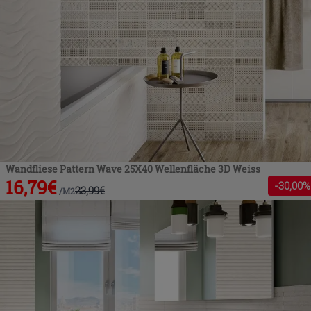
Wandfliese Pattern Wave 25X40 Wellenfläche 3D Weiss
16,79
€
-
30
,00%
23,99
€
/
M2