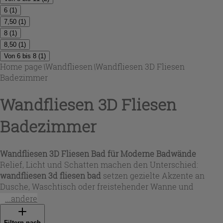
6
(
1
)
7,50
(
1
)
8
(
1
)
8,50
(
1
)
Von 6 bis 8
(
1
)
Home page
\
Wandfliesen
\
Wandfliesen 3D Fliesen
Badezimmer
Wandfliesen 3D Fliesen
Badezimmer
Wandfliesen 3D Fliesen Bad
für Moderne Badwände
Relief, Licht und Schatten machen den Unterschied:
wandfliesen 3d fliesen bad
setzen gezielte Akzente an
Dusche, Waschtisch oder freistehender Wanne und
verleihen dem Raum spürbare Tiefe. In dieser Auswahl für
...andere
Wandfliesen 3d fliesen badezimmer
finden Sie Oberflächen
mit Wellen, Rillen, Diamant- oder feinem Kratzeffekt – von
Filtern nach