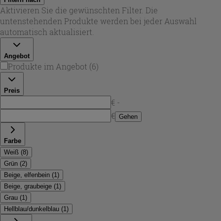
seidig-matt bis glänzend. Besonders in Weißtönen
Aktivieren Sie die gewünschten Filter. Die
entstehen klare, ruhige Badbilder; Struktur sorgt dabei für
untenstehenden Produkte werden bei jeder Auswahl
Dynamik, ohne den Raum zu überladen. Bei Iperceramica
automatisch aktualisiert.
ist der Fokus auf wandtauglichen Formaten und
hochwertiger Haptik gelegt, ideal für Designbäder mit
Angebot
Charakter.
Produkte im Angebot
(
6
)
Preis
€ -
€
Gehen
Farbe
Weiß
(
8
)
Grün
(
2
)
Beige, elfenbein
(
1
)
Beige, graubeige
(
1
)
Grau
(
1
)
Hellblau/dunkelblau
(
1
)