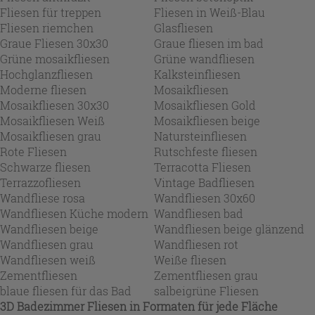
Fliesen für treppen
Fliesen in Weiß-Blau
Fliesen riemchen
Glasfliesen
Graue Fliesen 30x30
Graue fliesen im bad
Grüne mosaikfliesen
Grüne wandfliesen
Hochglanzfliesen
Kalksteinfliesen
Moderne fliesen
Mosaikfliesen
Mosaikfliesen 30x30
Mosaikfliesen Gold
Mosaikfliesen Weiß
Mosaikfliesen beige
Mosaikfliesen grau
Natursteinfliesen
Rote Fliesen
Rutschfeste fliesen
Schwarze fliesen
Terracotta Fliesen
Terrazzofliesen
Vintage Badfliesen
Wandfliese rosa
Wandfliesen 30x60
Wandfliesen Küche modern
Wandfliesen bad
Wandfliesen beige
Wandfliesen beige glänzend
Wandfliesen grau
Wandfliesen rot
Wandfliesen weiß
Weiße fliesen
Zementfliesen
Zementfliesen grau
blaue fliesen für das Bad
salbeigrüne Fliesen
3D Badezimmer Fliesen
in Formaten für jede Fläche