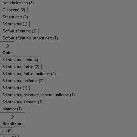
Naturbelassen
(
3
)
Glänzend
(
2
)
Strukturiert
(
2
)
3d struktur
(
1
)
Soft-ausführung
(
1
)
Soft-ausführung, strukturiert
(
1
)
Optik
3d-struktur, stein
(
4
)
3d-struktur, farbig
(
2
)
3d-struktur, farbig, unifarbe
(
2
)
3d-struktur, unifarbe
(
2
)
3d-struktur
(
1
)
3d-struktur, dekoriert, tapete, unifarbe
(
1
)
3d-struktur, zement
(
1
)
Marmor
(
1
)
Rektifiziert
Ja
(
9
)