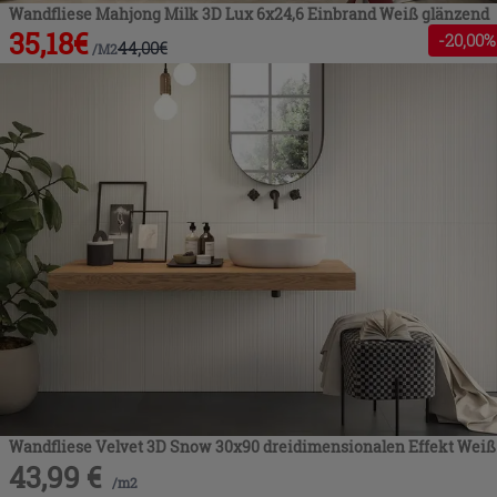
Wandfliese Mahjong Milk 3D Lux 6x24,6 Einbrand Weiß glänzend
35,18
€
-
20
,00%
44,00
€
/
M2
Wandfliese Velvet 3D Snow 30x90 dreidimensionalen Effekt Weiß
43,99
€
/
m2