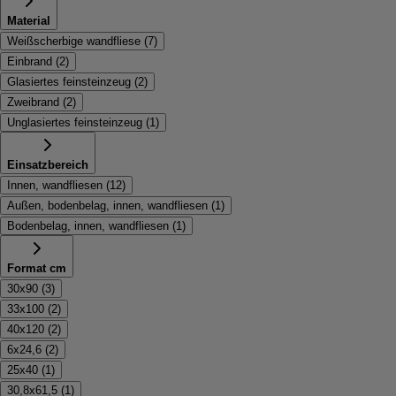
Material
Weißscherbige wandfliese
(
7
)
Einbrand
(
2
)
Glasiertes feinsteinzeug
(
2
)
Zweibrand
(
2
)
Unglasiertes feinsteinzeug
(
1
)
Einsatzbereich
Innen, wandfliesen
(
12
)
Außen, bodenbelag, innen, wandfliesen
(
1
)
Bodenbelag, innen, wandfliesen
(
1
)
Format cm
30x90
(
3
)
33x100
(
2
)
40x120
(
2
)
6x24,6
(
2
)
25x40
(
1
)
30,8x61,5
(
1
)