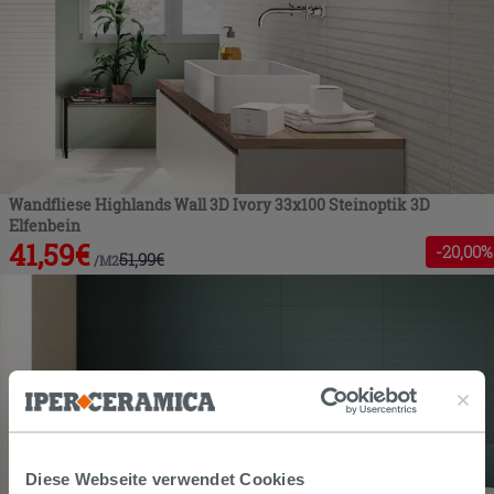
Wandfliese Highlands Wall 3D Ivory 33x100 Steinoptik 3D
Elfenbein
41,59
€
-
20
,00%
51,99
€
/
M2
Diese Webseite verwendet Cookies