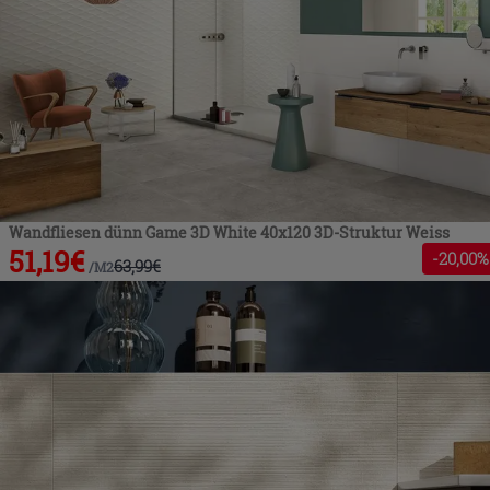
Wandfliesen dünn Game 3D White 40x120 3D-Struktur Weiss
51,19
€
-
20
,00%
63,99
€
/
M2