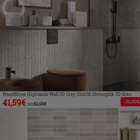
Wandfliese Highlands Wall 3D Grey 33x100 Steinoptik 3D Grau
41,59
€
-
20
,00%
51,99
€
/
M2