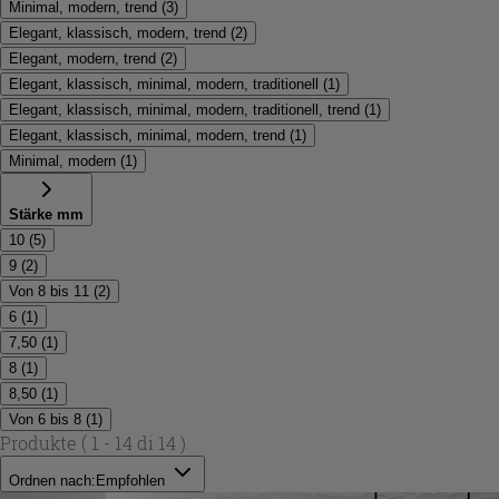
Minimal, modern, trend
(
3
)
Elegant, klassisch, modern, trend
(
2
)
Elegant, modern, trend
(
2
)
Elegant, klassisch, minimal, modern, traditionell
(
1
)
Elegant, klassisch, minimal, modern, traditionell, trend
(
1
)
Elegant, klassisch, minimal, modern, trend
(
1
)
Minimal, modern
(
1
)
Stärke mm
10
(
5
)
9
(
2
)
Von 8 bis 11
(
2
)
6
(
1
)
7,50
(
1
)
8
(
1
)
8,50
(
1
)
Von 6 bis 8
(
1
)
Produkte
( 1 - 14 di 14 )
Ordnen nach:
Empfohlen