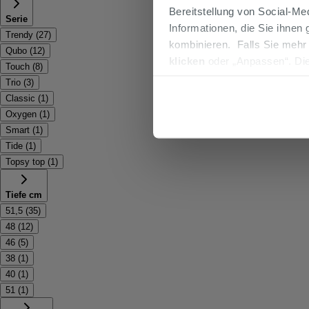
Bereitstellung von Social-M
Serie
Informationen, die Sie ihnen
Trendy
(
27
)
kombinieren. Falls Sie mehr
Qubo
(
12
)
klicken
oder „Anpassen“. Die
Touch
(
8
)
werden. Wenn Sie auf die Sch
Trio
(
3
)
Cookies fortsetzen.
Classic
(
1
)
Oxygen
(
1
)
Smart
(
1
)
Tide
(
1
)
Topsy top
(
1
)
Tiefe cm
51,5
(
35
)
48
(
12
)
46
(
5
)
38
(
1
)
40
(
1
)
51
(
1
)