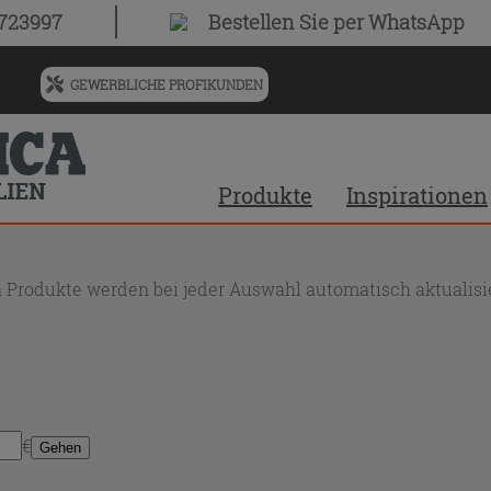
0723997
Bestellen Sie
per WhatsApp
GEWERBLICHE PROFIKUNDEN
Menü
für
vorgeschlagenen
Siteinhalt
Produkte
Inspirationen
und
Suchprotokoll
 Produkte werden bei jeder Auswahl automatisch aktualisie
€
Gehen