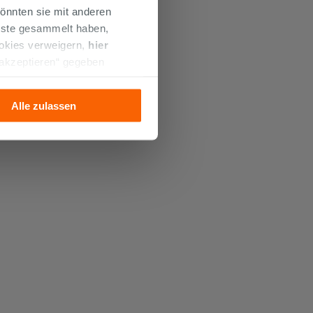
önnten sie mit anderen
enste gesammelt haben,
ookies verweigern,
hier
 akzeptieren“ gegeben
llation der technischen
Alle zulassen