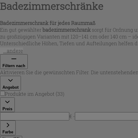
Badezimmerschränke
Badezimmerschrank für jedes Raummaß
Ein gut gewählter
badezimmerschrank
sorgt für Ordnung u
zu großzügigen Varianten mit 120–141 cm oder 140 cm – i
Unterschiedliche Höhen, Tiefen und Aufteilungen helfen d
Zubehör sauber zu verstauen.
...andere
Filtern nach
Aktivieren Sie die gewünschten Filter. Die untenstehenden
Angebot
Produkte im Angebot
(
33
)
Preis
€ -
Farbe