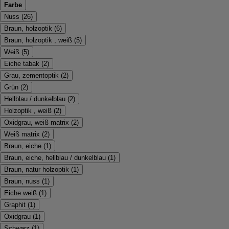
Farbe
Nuss
(
26
)
Braun, holzoptik
(
6
)
Braun, holzoptik , weiß
(
5
)
Weiß
(
5
)
Eiche tabak
(
2
)
Grau, zementoptik
(
2
)
Grün
(
2
)
Hellblau / dunkelblau
(
2
)
Holzoptik , weiß
(
2
)
Oxidgrau, weiß matrix
(
2
)
Weiß matrix
(
2
)
Braun, eiche
(
1
)
Braun, eiche, hellblau / dunkelblau
(
1
)
Braun, natur holzoptik
(
1
)
Braun, nuss
(
1
)
Eiche weiß
(
1
)
Graphit
(
1
)
Oxidgrau
(
1
)
Schwarz
(
1
)