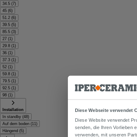
34.5
(
7
)
45
(
6
)
51.2
(
6
)
39.5
(
5
)
85.5
(
3
)
27
(
1
)
29.8
(
1
)
36
(
1
)
37.3
(
1
)
52
(
1
)
59.8
(
1
)
79.5
(
1
)
92.5
(
1
)
98
(
1
)
Installation
Diese Webseite verwendet 
In standby
(
48
)
Diese Website verwendet Prof
Auf dem boden
(
11
)
senden, die Ihren Vorlieben 
Hängend
(
5
)
verwenden, mit unseren Part