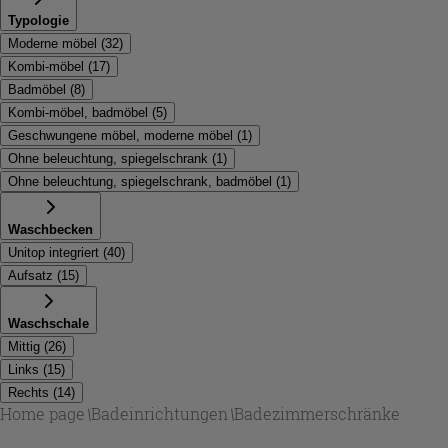
Typologie
Moderne möbel
(
32
)
Kombi-möbel
(
17
)
Badmöbel
(
8
)
Kombi-möbel, badmöbel
(
5
)
Geschwungene möbel, moderne möbel
(
1
)
Ohne beleuchtung, spiegelschrank
(
1
)
Ohne beleuchtung, spiegelschrank, badmöbel
(
1
)
Waschbecken
Unitop integriert
(
40
)
Aufsatz
(
15
)
Waschschale
Mittig
(
26
)
Links
(
15
)
Rechts
(
14
)
Home page
\
Badeinrichtungen
\
Badezimmerschränke