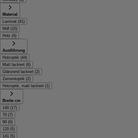
Material
Laminat
(
41
)
Mdf
(
10
)
Holz
(
4
)
Ausführung
Holzoptik
(
44
)
Matt lackiert
(
6
)
Glänzend lackiert
(
2
)
Zementoptik
(
2
)
Holzoptik, matt lackiert
(
1
)
Breite cm
140
(
17
)
70
(
7
)
90
(
6
)
120
(
5
)
141
(
5
)