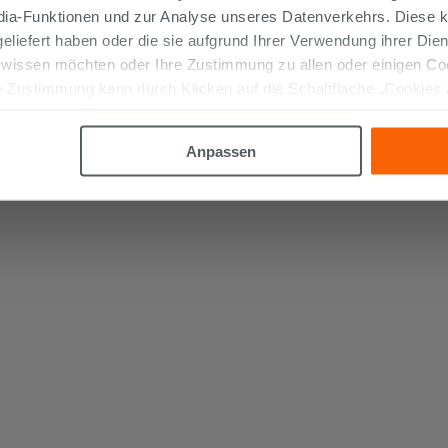
edia-Funktionen und zur Analyse unseres Datenverkehrs. Diese k
 geliefert haben oder die sie aufgrund Ihrer Verwendung ihrer Di
 wissen möchten oder Ihre Zustimmung zu allen oder einigen C
 Zustimmung kann durch Klicken auf die Schaltfläche „Cookies
altfläche "X" klicken, können Sie das Surfen erst nach der Insta
Anpassen