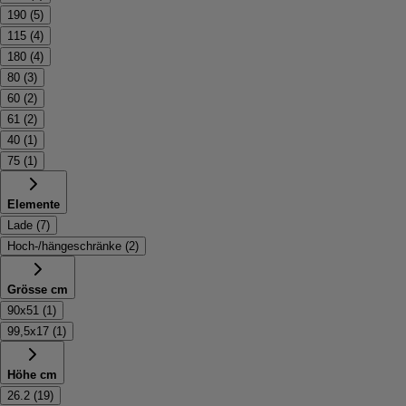
190
(
5
)
115
(
4
)
180
(
4
)
80
(
3
)
60
(
2
)
61
(
2
)
40
(
1
)
75
(
1
)
Elemente
Lade
(
7
)
Hoch-/hängeschränke
(
2
)
Grösse cm
90x51
(
1
)
99,5x17
(
1
)
Höhe cm
26.2
(
19
)