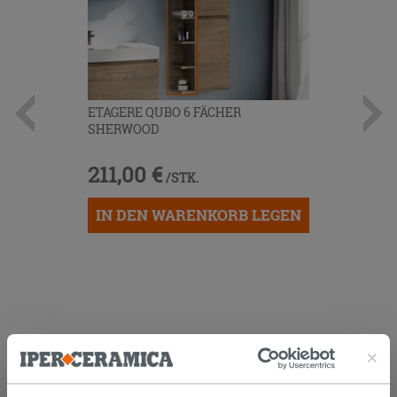
ETAGERE QUBO 6 FÄCHER
SHERWOOD
211,00 €
/STK.
IN DEN WARENKORB LEGEN
KUNDEN, DIE DIESEN ARTIKEL