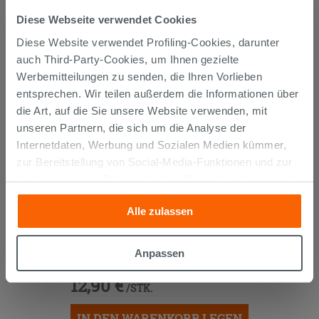
GEKAUFT HABEN, KAUFTEN
Diese Webseite verwendet Cookies
AUCH...
Diese Website verwendet Profiling-Cookies, darunter
auch Third-Party-Cookies, um Ihnen gezielte
Werbemitteilungen zu senden, die Ihren Vorlieben
entsprechen. Wir teilen außerdem die Informationen über
die Art, auf die Sie unsere Website verwenden, mit
unseren Partnern, die sich um die Analyse der
Internetdaten, Werbung und Sozialen Medien kümmer,
zur Bereitstellung von Social-Media-Funktionen und zur
Analyse unseres Datenverkehrs. Diese könnten sie mit
anderen Informationen, die Sie ihnen geliefert haben oder
Alle zulassen
die sie aufgrund Ihrer Verwendung ihrer Dienste
gesammelt haben, kombinieren. Falls Sie mehr wissen
SIPHON
PLATZSPAREND
UNTER
möchten oder Ihre Zustimmung zu allen oder einigen
WASCHTISCH AUS POLYPROPYLEN
Anpassen
WEISS
Cookies verweigern,
hier klicken
oder „Anpassen“. Die
12,90 €
Zustimmung kann durch Klicken auf die Schaltfläche
/STK.
„Cookies akzeptieren“ gegeben werden. Wenn Sie auf
die Schaltfläche "X" klicken, können Sie das Surfen erst
IN DEN WARENKORB LEGEN