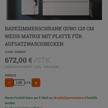
BADEZIMMERSCHRANK QUBO 120 CM
WEISS MATRIX MIT PLATTE FÜR
AUFSATZWASCHBECKEN
CODE: 9008937
672,00
€
/STK.
(INKLUSIVE MWST. ZZGL.
VERSAND
)
MENGE
−
+
STK.
Dieses Produkt kann per E-Mail an
shopde@iperceramica.it
bestellt
werden.