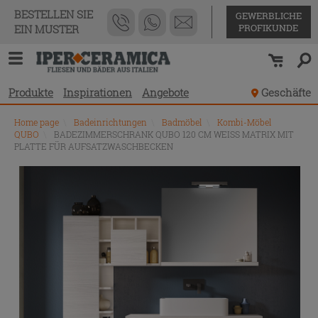
BESTELLEN SIE
GEWERBLICHE
PROFIKUNDE
EIN MUSTER
Produkte
Inspirationen
Angebote
Geschäfte
Home page
\
Badeinrichtungen
\
Badmöbel
\
Kombi-Möbel
QUBO
\
BADEZIMMERSCHRANK QUBO 120 CM WEISS MATRIX MIT
PLATTE FÜR AUFSATZWASCHBECKEN