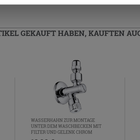
TIKEL GEKAUFT HABEN, KAUFTEN AUC
WASSERHAHN ZUR MONTAGE
UNTER DEM WASCHBECKEN MIT
FILTER UND GELENK CHROM