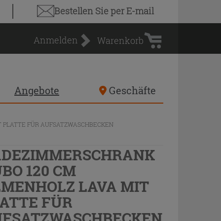
Warenkorb
Bestellen Sie
per E-mail
Anmelden
Warenkorb
Angebote
Geschäfte
T PLATTE FÜR AUFSATZWASCHBECKEN
ADEZIMMERSCHRANK
BO 120 CM
MENHOLZ LAVA MIT
ATTE FÜR
UFSATZWASCHBECKEN