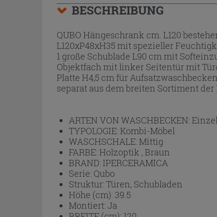
BESCHREIBUNG
QUBO Hängeschrank cm. L120 bestehen
L120xP48xH35 mit spezieller Feuchtig
1 große Schublade L90 cm mit Softeinz
Objektfach mit linker Seitentür mit T
Platte H4,5 cm für Aufsatzwaschbeck
separat aus dem breiten Sortiment der
ARTEN VON WASCHBECKEN:
Einze
TYPOLOGIE:
Kombi-Möbel
WASCHSCHALE:
Mittig
FARBE:
Holzoptik , Braun
BRAND:
IPERCERAMICA
Serie:
Qubo
Struktur:
Türen, Schubladen
Höhe (cm):
39.5
Montiert:
Ja
BREITE (cm):
120