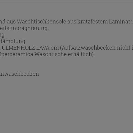
d aus Waschtischkonsole aus kratzfestem Laminat
keitsimprägnierung,
ug
ürdämpfung
en ULMENHOLZ LAVA cm (Aufsatzwaschbecken nicht i
 Iperceramica Waschtische erhältlich)
lnwaschbecken