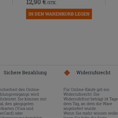
12,90 €
/STK.
IN DEN WARENKORB LEGEN
Sichere Bezahlung
Widerrufsrecht
Sicherheit des Online-
Für Online-Käufe gilt ein
hlungsvorgangs wird
Widerrufsrecht. Die
hrleistet. Sie können mit
Widerrufsfrist beträgt 14 Tage
al, den gängigsten
dem Tag, an dem die Ware
itkarten (Visa und
angeliefert wurde.
erCard) oder
Wenn Sie mehr wissen wolle
überweisung bezahlen.
lesen Sie bitte die Seite