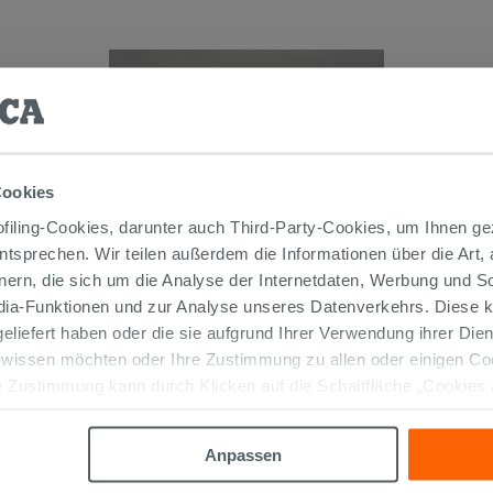
Cookies
iling-Cookies, darunter auch Third-Party-Cookies, um Ihnen ge
entsprechen. Wir teilen außerdem die Informationen über die Art,
AUFSATZWASCHBECKEN ADDA
nern, die sich um die Analyse der Internetdaten, Werbung und 
72X41XH14,5 cm KERAMIK WEISS
edia-Funktionen und zur Analyse unseres Datenverkehrs. Diese k
GLÄNZEND
 geliefert haben oder die sie aufgrund Ihrer Verwendung ihrer Di
239,90 €
/STK.
 wissen möchten oder Ihre Zustimmung zu allen oder einigen C
 Zustimmung kann durch Klicken auf die Schaltfläche „Cookies
IN DEN WARENKORB LEGEN
altfläche "X" klicken, können Sie das Surfen erst nach der Insta
Anpassen