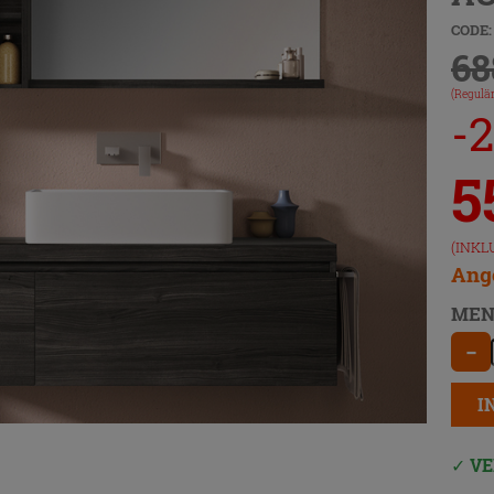
CODE:
68
(Regulär
-
5
(INKL
Ange
MEN
−
I
VE