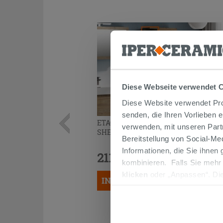
Diese Webseite verwendet 
Diese Website verwendet Prof
senden, die Ihren Vorlieben 
ETAGERE QUBO 6 FÄCHER
verwenden, mit unseren Part
SHERWOOD
Bereitstellung von Social-M
Informationen, die Sie ihnen
211,00 €
/STK.
kombinieren. Falls Sie mehr
klicken
oder „Anpassen“. Die
IN DEN WARENKORB LEGEN
werden. Wenn Sie auf die Sch
Cookies fortsetzen.