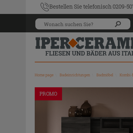
Bestellen Sie
telefonisch 0209-5
Home page
\
Badeinrichtungen
\
Badmöbel
\
Kombi-
PROMO