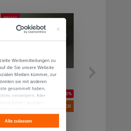
PROMO
zielte Werbemitteilungen zu
 auf die Sie unsere Website
AUFSATZWASCHBECKEN PIUMA
Sozialen Medien kümmer, zur
RETTANGOLARE 50X35 H12 cm
önnten sie mit anderen
KERAMIK WEISS GLÄNZEND
enste gesammelt haben,
151,92 €
189,90 €
-20,00%
/STK.
ookies verweigern,
hier
 akzeptieren“ gegeben
IN DEN WARENKORB LEGEN
llation der technischen
Alle zulassen