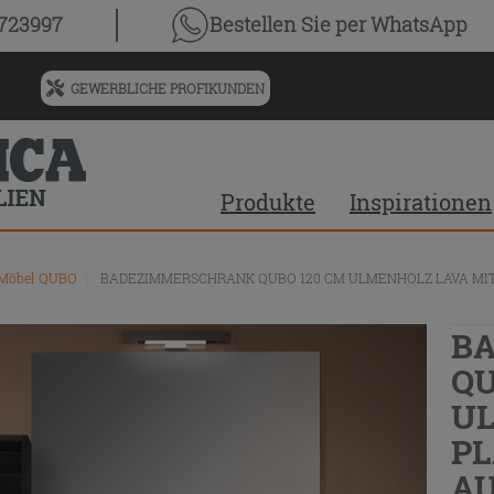
0723997
Bestellen Sie
per WhatsApp
GEWERBLICHE PROFIKUNDEN
Menü
für
vorgeschlagenen
Siteinhalt
Produkte
Inspirationen
und
Suchprotokoll
Möbel QUBO
\
BADEZIMMERSCHRANK QUBO 120 CM ULMENHOLZ LAVA MI
B
QU
UL
PL
A