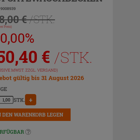
 9008939
8,00 €
/STK.
er Preis)
20,00%
50,40
€
/STK.
USIVE MWST. ZZGL.
VERSAND
)
bot gültig bis 31 August 2026
GE
+
STK.
N DEN WARENKORB LEGEN
RFÜGBAR