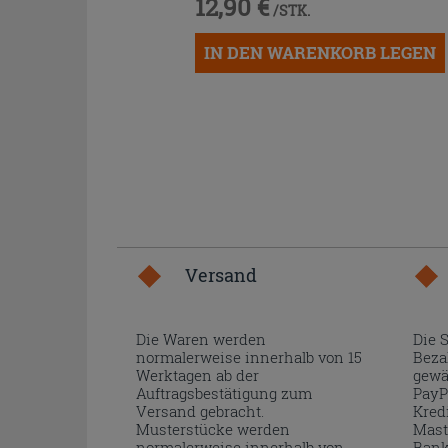
12,90 €
/STK.
IN DEN WARENKORB LEGEN
Versand
Die Waren werden
Die 
normalerweise innerhalb von 15
Beza
Werktagen ab der
gewä
Auftragsbestätigung zum
PayP
Versand gebracht.
Kred
Musterstücke werden
Mast
normalerweise innerhalb von
Bank