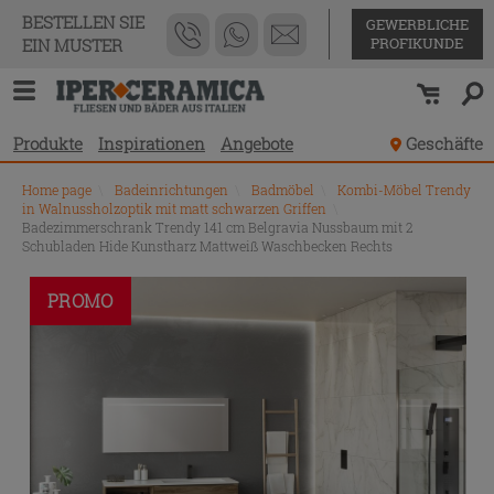
BESTELLEN SIE
GEWERBLICHE
PROFIKUNDE
EIN MUSTER
Produkte
Inspirationen
Angebote
Geschäfte
Home page
\
Badeinrichtungen
\
Badmöbel
\
Kombi-Möbel Trendy
in Walnussholzoptik mit matt schwarzen Griffen
\
Badezimmerschrank Trendy 141 cm Belgravia Nussbaum mit 2
Schubladen Hide Kunstharz Mattweiß Waschbecken Rechts
PROMO