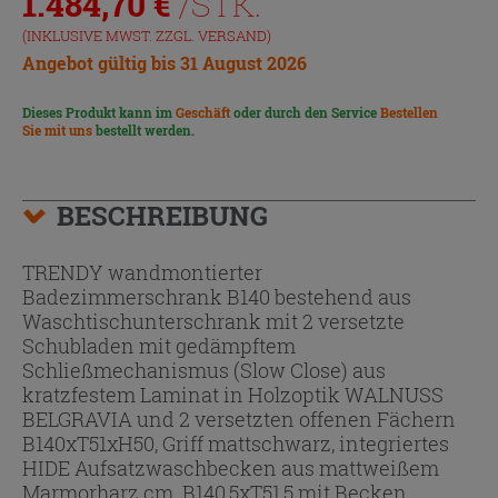
1.484,70
€
/STK.
(INKLUSIVE MWST. ZZGL.
VERSAND
)
Angebot gültig bis 31 August 2026
Dieses Produkt kann im
Geschäft
oder durch den Service
Bestellen
Sie mit uns
bestellt werden.
BESCHREIBUNG
TRENDY wandmontierter
Badezimmerschrank B140 bestehend aus
Waschtischunterschrank mit 2 versetzte
Schubladen mit gedämpftem
Schließmechanismus (Slow Close) aus
kratzfestem Laminat in Holzoptik WALNUSS
BELGRAVIA und 2 versetzten offenen Fächern
B140xT51xH50, Griff mattschwarz, integriertes
HIDE Aufsatzwaschbecken aus mattweißem
Marmorharz cm. B140,5xT51,5 mit Becken