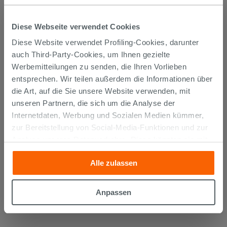
KUNDEN, DIE DIESEN ARTIKEL
Diese Webseite verwendet Cookies
GEKAUFT HABEN, KAUFTEN
Diese Website verwendet Profiling-Cookies, darunter
auch Third-Party-Cookies, um Ihnen gezielte
AUCH...
Werbemitteilungen zu senden, die Ihren Vorlieben
entsprechen. Wir teilen außerdem die Informationen über
die Art, auf die Sie unsere Website verwenden, mit
unseren Partnern, die sich um die Analyse der
Internetdaten, Werbung und Sozialen Medien kümmer,
zur Bereitstellung von Social-Media-Funktionen und zur
Analyse unseres Datenverkehrs. Diese könnten sie mit
anderen Informationen, die Sie ihnen geliefert haben oder
Alle zulassen
die sie aufgrund Ihrer Verwendung ihrer Dienste
gesammelt haben, kombinieren. Falls Sie mehr wissen
möchten oder Ihre Zustimmung zu allen oder einigen
Anpassen
OFFENES FACH TRENDY 25x51xH25
Cookies verweigern,
hier klicken
oder „Anpassen“. Die
cm BELGRAVIA
Zustimmung kann durch Klicken auf die Schaltfläche
„Cookies akzeptieren“ gegeben werden. Wenn Sie auf