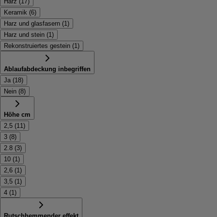
Harz
(
17
)
Keramik
(
6
)
Harz und glasfasern
(
1
)
Harz und stein
(
1
)
Rekonstruiertes gestein
(
1
)
Ablaufabdeckung inbegriffen
Ja
(
18
)
Nein
(
8
)
Höhe cm
2,5
(
11
)
3
(
8
)
2.8
(
3
)
10
(
1
)
2,6
(
1
)
3,5
(
1
)
4
(
1
)
Rutschhemmender effekt