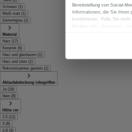
Bereitstellung von Social-M
Schwarz
(
1
)
Informationen, die Sie ihnen
Weiß matt
(
1
)
kombinieren. Falls Sie mehr
Zementgrau
(
1
)
klicken
oder „Anpassen“. Die
werden. Wenn Sie auf die Sch
Material
Cookies fortsetzen.
Harz
(
17
)
Keramik
(
6
)
Harz und glasfasern
(
1
)
Harz und stein
(
1
)
Rekonstruiertes gestein
(
1
)
Ablaufabdeckung inbegriffen
Ja
(
18
)
Nein
(
8
)
Höhe cm
2,5
(
11
)
3
(
8
)
2.8
(
3
)