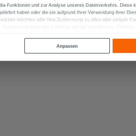
edia-Funktionen und zur Analyse unseres Datenverkehrs. Diese k
 geliefert haben oder die sie aufgrund Ihrer Verwendung ihrer Di
 wissen möchten oder Ihre Zustimmung zu allen oder einigen C
 Zustimmung kann durch Klicken auf die Schaltfläche „Cookies
altfläche "X" klicken, können Sie das Surfen erst nach der Insta
Anpassen