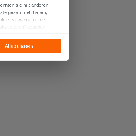
önnten sie mit anderen
enste gesammelt haben,
ookies verweigern,
hier
 akzeptieren“ gegeben
llation der technischen
Alle zulassen