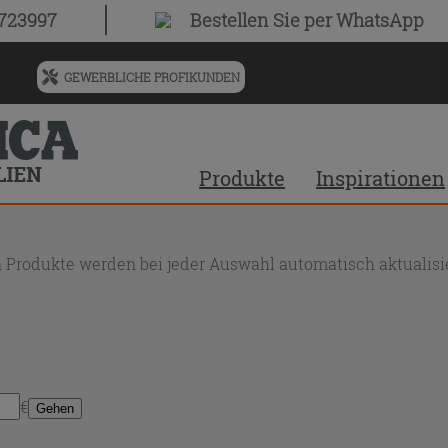
0723997
Bestellen Sie
per WhatsApp
GEWERBLICHE PROFIKUNDEN
Menü
für
vorgeschlagenen
Siteinhalt
Produkte
Inspirationen
und
Suchprotokoll
 Produkte werden bei jeder Auswahl automatisch aktualisie
€
Gehen