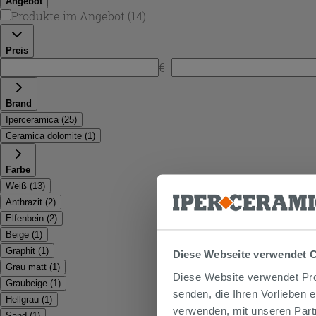
Angebot
Produkte im Angebot
(
14
)
Preis
€ -
Brand
Iperceramica
(
25
)
Ceramica dolomite
(
1
)
Farbe
Weiß
(
13
)
Anthrazit
(
2
)
Elfenbein
(
2
)
Beige
(
1
)
Graphit
(
1
)
Diese Webseite verwendet 
Grau matt
(
1
)
Diese Website verwendet Prof
Graubeige
(
1
)
senden, die Ihren Vorlieben 
Hellgrau
(
1
)
verwenden, mit unseren Part
Sand
(
1
)