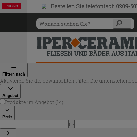
Bestellen Sie
telefonisch 0209-5
PROMO
PROMO
PROMO
PROMO
PROMO
PROMO
PROMO
PROMO
PROMO
PROMO
PROMO
PROMO
PROMO
PROMO
Filtern nach
Aktivieren Sie die gewünschten Filter. Die untenstehenden
Angebot
Produkte im Angebot
(
14
)
Preis
€ -