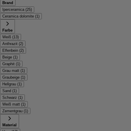
Brand
Iperceramica
(
25
)
Ceramica dolomite
(
1
)
Farbe
Weiß
(
13
)
Anthrazit
(
2
)
Elfenbein
(
2
)
Beige
(
1
)
Graphit
(
1
)
Grau matt
(
1
)
Graubeige
(
1
)
Hellgrau
(
1
)
Sand
(
1
)
Schwarz
(
1
)
Weiß matt
(
1
)
Zementgrau
(
1
)
Material