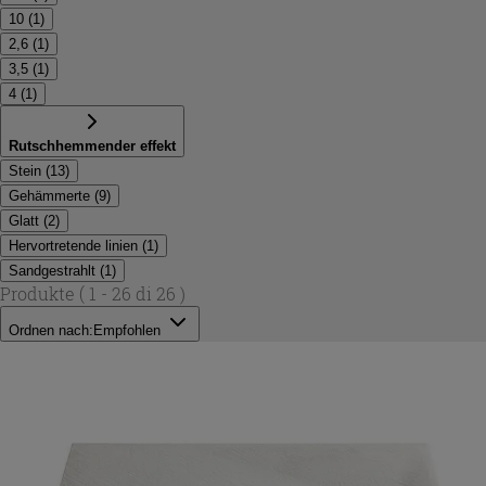
10
(
1
)
2,6
(
1
)
3,5
(
1
)
4
(
1
)
Rutschhemmender effekt
Stein
(
13
)
Gehämmerte
(
9
)
Glatt
(
2
)
Hervortretende linien
(
1
)
Sandgestrahlt
(
1
)
Produkte
( 1 - 26 di 26 )
Ordnen nach:
Empfohlen