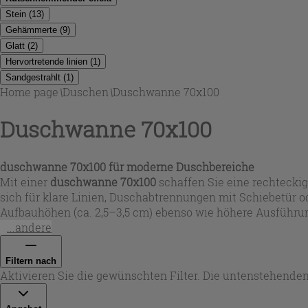
Stein
(
13
)
Gehämmerte
(
9
)
Glatt
(
2
)
Hervortretende linien
(
1
)
Sandgestrahlt
(
1
)
Home page
\
Duschen
\
Duschwanne 70x100
Duschwanne 70x100
duschwanne 70x100
für moderne Duschbereiche
Mit einer
duschwanne 70x100
schaffen Sie eine rechteckig
sich für klare Linien, Duschabtrennungen mit Schiebetür 
Aufbauhöhen (ca. 2,5–3,5 cm) ebenso wie höhere Ausführung
...andere
Filtern nach
Aktivieren Sie die gewünschten Filter. Die untenstehenden