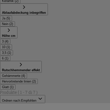
Keramik
(
2
)
Ablaufabdeckung inbegriffen
Ja
(
5
)
Nein
(
2
)
Höhe cm
3
(
4
)
10
(
1
)
3,5
(
1
)
6
(
1
)
Rutschhemmender effekt
Gehämmerte
(
4
)
Hervortretende linien
(
2
)
Glatt
(
1
)
Produkte
( 1 - 7 di 7 )
Ordnen nach:
Empfohlen