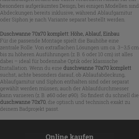
besonders aufgeräumtes Design; bei einigen Modellen sind
Abdeckungen bereits inklusive, während Ablaufgarnitur
oder Siphon je nach Variante separat bestellt werden.
Duschwanne 70x70 komplett: Höhe, Ablauf, Einbau
Für die passende Montage spielt die Bauhöhe eine
zentrale Rolle: Von extraflachen Lösungen um ca. 3–3,5 cm
bis zu höheren Ausführungen (z. B. 6 oder 10 cm) ist alles
dabei – ideal für bodennahe Optik oder klassische
Installation. Wenn du eine
duschwanne 70x70 komplett
suchst, achte besonders darauf, ob Ablaufabdeckung,
Ablaufgarnitur und Siphon enthalten sind oder separat
gewählt werden müssen; auch der Ablaufdurchmesser
kann variieren (z. B. ø60 oder ø90). So findest du schnell die
duschwanne 70x70
, die optisch und technisch exakt zu
deinem Badprojekt passt.
Online kaufen