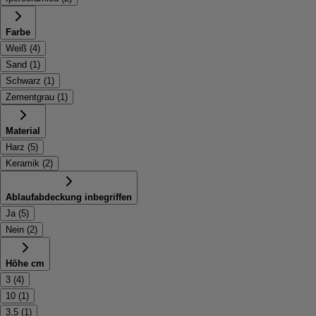
Farbe
Weiß
(
4
)
Sand
(
1
)
Schwarz
(
1
)
Zementgrau
(
1
)
Material
Harz
(
5
)
Keramik
(
2
)
Ablaufabdeckung inbegriffen
Ja
(
5
)
Nein
(
2
)
Höhe cm
3
(
4
)
10
(
1
)
3,5
(
1
)