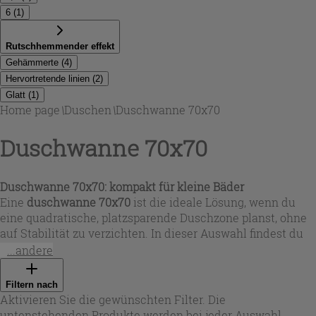
6
(
1
)
Rutschhemmender effekt
Gehämmerte
(
4
)
Hervortretende linien
(
2
)
Glatt
(
1
)
Home page
\
Duschen
\
Duschwanne 70x70
Duschwanne 70x70
Duschwanne 70x70: kompakt für kleine Bäder
Eine
duschwanne 70x70
ist die ideale Lösung, wenn du
eine quadratische, platzsparende Duschzone planst, ohne
auf Stabilität zu verzichten. In dieser Auswahl findest du
sowohl Keramik- als auch Harzmodelle, jeweils in der
...andere
beliebten Größe
duschwanne 70 x 70
. Die Varianten eignen
sich für moderne Badkonzepte, Renovierungen und Gäste-
Filtern nach
WCs, weil sie klare Linien mit funktionaler Bauweise
Aktivieren Sie die gewünschten Filter. Die
verbinden. Bei Iperceramica kannst du gezielt nach
untenstehenden Produkte werden bei jeder Auswahl