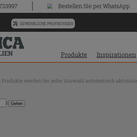
0723997
Bestellen Sie
per WhatsApp
GEWERBLICHE PROFIKUNDEN
Menü
für
vorgeschlagenen
Siteinhalt
Produkte
Inspirationen
und
Suchprotokoll
 Produkte werden bei jeder Auswahl automatisch aktualisie
€
Gehen