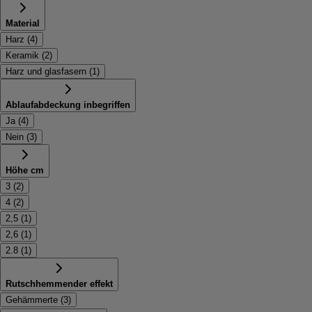
Material
Harz
(
4
)
Keramik
(
2
)
Harz und glasfasern
(
1
)
Ablaufabdeckung inbegriffen
Ja
(
4
)
Nein
(
3
)
Höhe cm
3
(
2
)
4
(
2
)
2,5
(
1
)
2,6
(
1
)
2.8
(
1
)
Rutschhemmender effekt
Gehämmerte
(
3
)