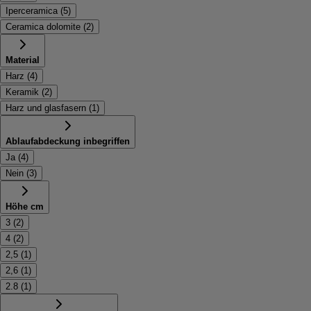
Iperceramica
(
5
)
Ceramica dolomite
(
2
)
Material
Harz
(
4
)
Keramik
(
2
)
Harz und glasfasern
(
1
)
Ablaufabdeckung inbegriffen
Ja
(
4
)
Nein
(
3
)
Höhe cm
3
(
2
)
4
(
2
)
2,5
(
1
)
2,6
(
1
)
2.8
(
1
)