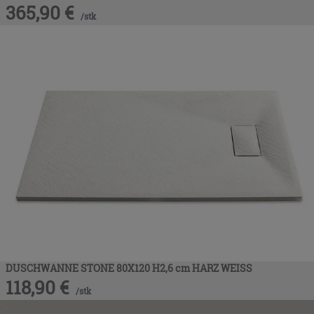
365,90
€
/
stk
DUSCHWANNE STONE 80X120 H2,6 cm HARZ WEISS
118,90
€
/
stk