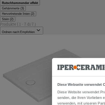
Rutschhemmender effekt
Gehämmerte
(
3
)
Hervortretende linien
(
2
)
Stein
(
2
)
Produkte
( 1 - 7 di 7 )
Ordnen nach:
Empfohlen
Diese Webseite verwendet 
Diese Website verwendet Prof
senden, die Ihren Vorlieben 
verwenden, mit unseren Part