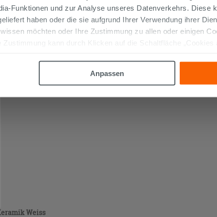
edia-Funktionen und zur Analyse unseres Datenverkehrs. Diese k
 geliefert haben oder die sie aufgrund Ihrer Verwendung ihrer Di
eramik Weiss
 wissen möchten oder Ihre Zustimmung zu allen oder einigen C
 Zustimmung kann durch Klicken auf die Schaltfläche „Cookies
altfläche "X" klicken, können Sie das Surfen erst nach der Insta
Anpassen
Keramik Weiss