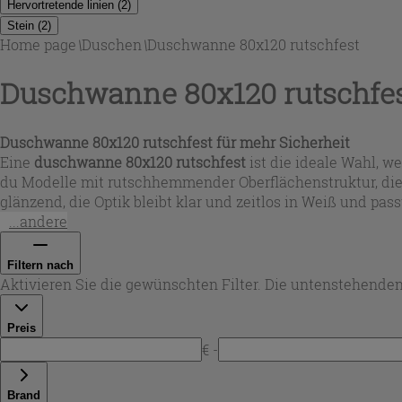
Hervortretende linien
(
2
)
Stein
(
2
)
Home page
\
Duschen
\
Duschwanne 80x120 rutschfest
Duschwanne 80x120 rutschfe
Duschwanne 80x120 rutschfest für mehr Sicherheit
Eine
duschwanne 80x120 rutschfest
ist die ideale Wahl, w
du Modelle mit rutschhemmender Oberflächenstruktur, die 
glänzend, die Optik bleibt klar und zeitlos in Weiß und pass
...andere
Filtern nach
Aktivieren Sie die gewünschten Filter. Die untenstehenden
Preis
€ -
Brand