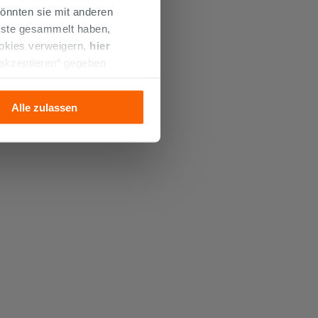
önnten sie mit anderen
enste gesammelt haben,
ookies verweigern,
hier
 akzeptieren“ gegeben
llation der technischen
Alle zulassen