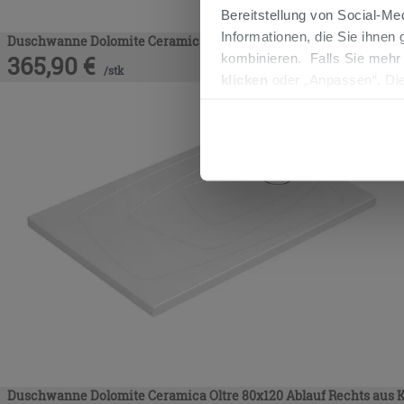
Bereitstellung von Social-M
Informationen, die Sie ihnen
Duschwanne Dolomite Ceramica Oltre 80x120 Ablauf Links aus K
kombinieren. Falls Sie mehr
365,90
€
/
stk
klicken
oder „Anpassen“. Die
werden. Wenn Sie auf die Sch
Cookies fortsetzen.
Duschwanne Dolomite Ceramica Oltre 80x120 Ablauf Rechts aus 