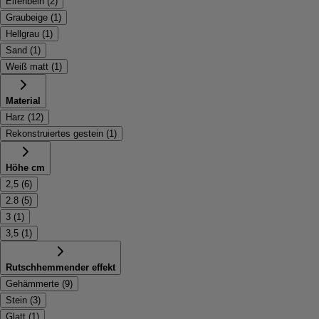
Elfenbein
(
2
)
Graubeige
(
1
)
Hellgrau
(
1
)
Sand
(
1
)
Weiß matt
(
1
)
Material
Harz
(
12
)
Rekonstruiertes gestein
(
1
)
Höhe cm
2,5
(
6
)
2.8
(
5
)
3
(
1
)
3,5
(
1
)
Rutschhemmender effekt
Gehämmerte
(
9
)
Stein
(
3
)
Glatt
(
1
)