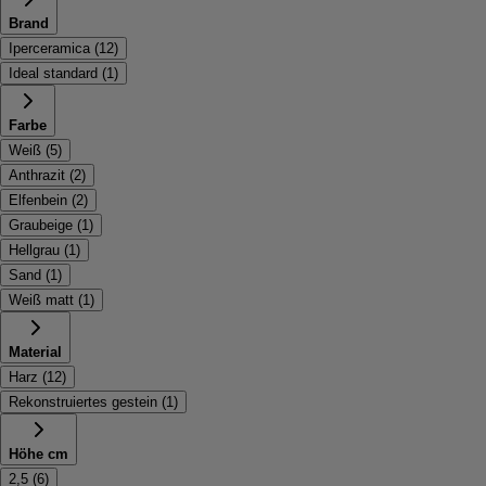
Brand
Iperceramica
(
12
)
Ideal standard
(
1
)
Farbe
Weiß
(
5
)
Anthrazit
(
2
)
Elfenbein
(
2
)
Graubeige
(
1
)
Hellgrau
(
1
)
Sand
(
1
)
Weiß matt
(
1
)
Material
Harz
(
12
)
Rekonstruiertes gestein
(
1
)
Höhe cm
2,5
(
6
)