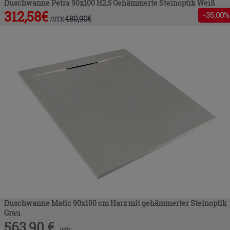
Duschwanne Petra 90x100 H2,5 Gehämmerte Steinoptik Weiß
312,58
€
-
35
,00%
480,90
€
/
STK
Duschwanne Matic 90x100 cm Harz mit gehämmerter Steinoptik
Grau
563,90
€
/
stk