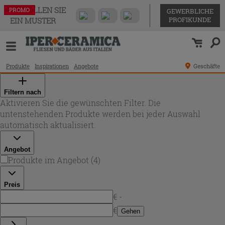
BESTELLEN SIE
PROMO
PROMO
PROMO
PROMO
GEWERBLICHE
PROFIKUNDE
EIN MUSTER
Produkte
Inspirationen
Angebote
Geschäfte
Filtern nach
Aktivieren Sie die gewünschten Filter. Die
untenstehenden Produkte werden bei jeder Auswahl
automatisch aktualisiert.
Angebot
Produkte im Angebot
(
4
)
Preis
€ -
€
Gehen