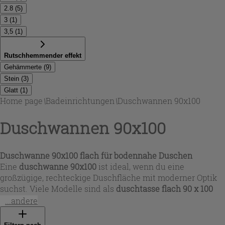
2.8
(
5
)
3
(
1
)
3,5
(
1
)
Rutschhemmender effekt
Gehämmerte
(
9
)
Stein
(
3
)
Glatt
(
1
)
Home page
\
Badeinrichtungen
\
Duschwannen 90x100
Duschwannen 90x100
Duschwanne 90x100 flach für bodennahe Duschen
Eine
duschwanne 90x100
ist ideal, wenn du eine
großzügige, rechteckige Duschfläche mit moderner Optik
suchst. Viele Modelle sind als
duschtasse flach 90 x 100
konzipiert und überzeugen mit sehr geringer Bauhöhe (ca.
...andere
2,5–3,5 cm) – perfekt für einen nahezu ebenerdigen
Einstieg. In dieser Auswahl findest du sowohl die