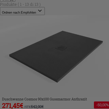
Produkte
( 1 - 13 di 13 )
Ordnen nach:
Empfohlen
Duschwanne Cosmos 90x100 Gussmarmor Anthrazit
271,45
€
-
50
,00%
542,90
€
/
STK