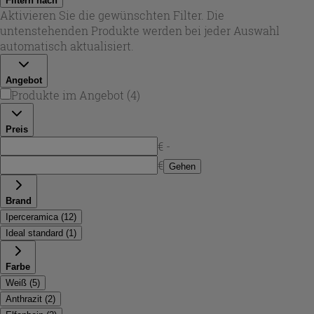
Filtern nach
Schreibweise
duschwanne 90 x 100
als auch
duschtasse
Aktivieren Sie die gewünschten Filter. Die
90 x 100
bzw.
duschbecken 90 x 100
, damit du genau die
untenstehenden Produkte werden bei jeder Auswahl
passende Größe für dein Badprojekt triffst.
automatisch aktualisiert.
Angebot
Produkte im Angebot
(
4
)
Preis
€ -
€
Gehen
Brand
Iperceramica
(
12
)
Ideal standard
(
1
)
Farbe
Weiß
(
5
)
Anthrazit
(
2
)