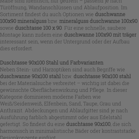
Maße sind identisch, nur gedreht – passend je nach
Türöffnung, Wandanschlüssen und Ablaufposition. Im
Sortiment findest du auch Optionen wie
duschwanne
100x90 mineralguss
bzw.
mineralguss duschwanne 100x90
sowie
duschtasse 100 x 90
. Für eine schnelle, saubere
Montage kann zudem eine
duschwanne 100x90 mit träger
interessant sein, wenn der Untergrund oder der Aufbau
dies erfordert.
Duschtasse 90x100 Stahl und Farbvarianten
Neben Stein- und Harzoptiken sind auch Begriffe wie
duschwanne 90x100 stahl
bzw.
duschtasse 90x100 stahl
bei der Materialsuche verbreitet – wichtig ist dabei die
gewünschte Oberflächenwirkung und Pflege. In dieser
Kategorie dominieren moderne Farben wie
Weiß/Seidenweiß, Elfenbein, Sand, Taupe, Grau und
Anthrazit. Abdeckungen und Ablaufgitter sind je nach
Ausführung farblich abgestimmt oder aus Edelstahl
gefertigt. So findest du eine
duschtasse 90x100
, die sich
harmonisch in minimalistische Bäder oder kontraststarke
Designkonzepte einfügt.