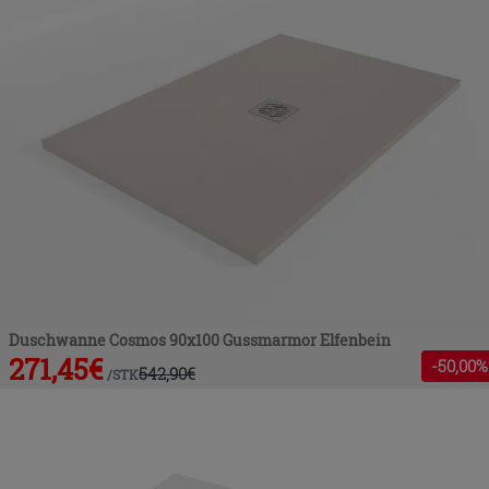
Duschwanne Cosmos 90x100 Gussmarmor Elfenbein
271,45
€
-
50
,00%
542,90
€
/
STK