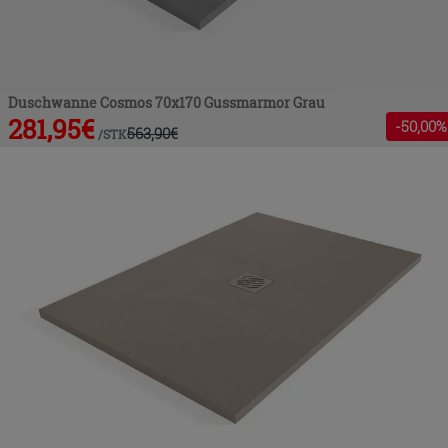
Duschwanne Cosmos 70x170 Gussmarmor Grau
281,95
€
-
50
,00%
563,90
€
/
STK