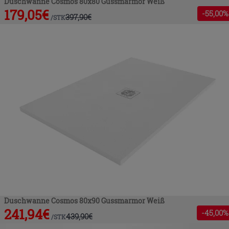
Duschwanne Cosmos 80x80 Gussmarmor Weiß
179,05
€
-
55
,00%
397,90
€
/
STK
Duschwanne Cosmos 80x90 Gussmarmor Weiß
241,94
€
-
45
,00%
439,90
€
/
STK