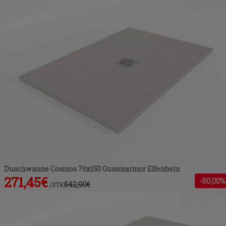
Duschwanne Cosmos 70x150 Gussmarmor Elfenbein
271,45
€
-
50
,00%
542,90
€
/
STK