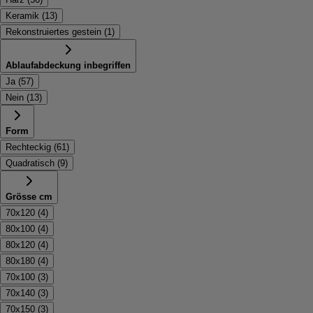
Keramik
(
13
)
Rekonstruiertes gestein
(
1
)
Ablaufabdeckung inbegriffen
Ja
(
57
)
Nein
(
13
)
Form
Rechteckig
(
61
)
Quadratisch
(
9
)
Grösse cm
70x120
(
4
)
80x100
(
4
)
80x120
(
4
)
80x180
(
4
)
70x100
(
3
)
70x140
(
3
)
70x150
(
3
)