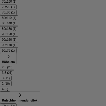
70x190
(
1
)
70x70
(
1
)
70x80
(
1
)
80x110
(
1
)
80x140
(
1
)
80x150
(
1
)
90x120
(
1
)
90x160
(
1
)
90x170
(
1
)
90x75
(
1
)
Höhe cm
2,5
(
26
)
3,5
(
21
)
3
(
11
)
2
(
10
)
4
(
2
)
Rutschhemmender effekt
Glatt
(
32
)