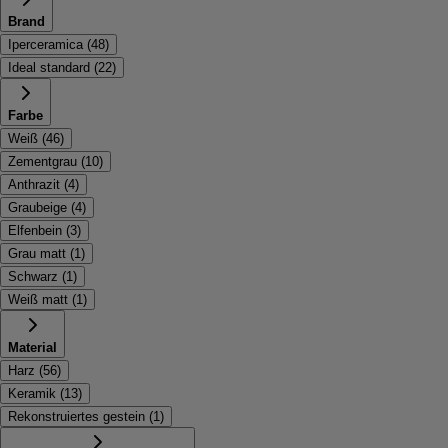
Brand
Iperceramica
(
48
)
Ideal standard
(
22
)
Farbe
Weiß
(
46
)
Zementgrau
(
10
)
Anthrazit
(
4
)
Graubeige
(
4
)
Elfenbein
(
3
)
Grau matt
(
1
)
Schwarz
(
1
)
Weiß matt
(
1
)
Material
Harz
(
56
)
Keramik
(
13
)
Rekonstruiertes gestein
(
1
)