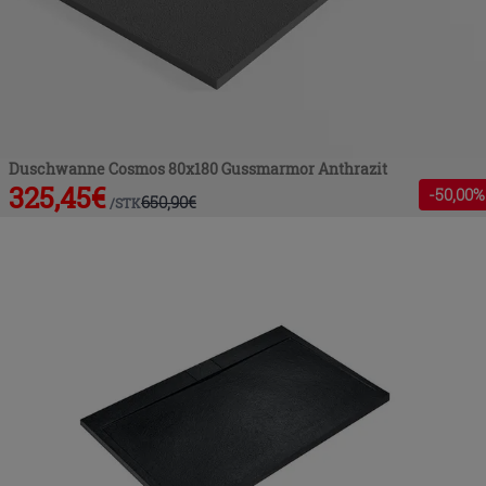
Duschwanne Cosmos 80x180 Gussmarmor Anthrazit
325,45
€
-
50
,00%
650,90
€
/
STK