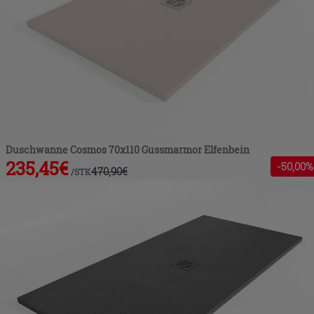
Duschwanne Cosmos 70x110 Gussmarmor Elfenbein
235,45
€
-
50
,00%
470,90
€
/
STK