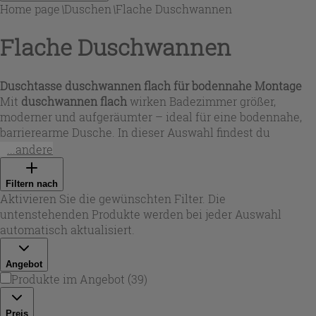
Home page
\
Duschen
\
Flache Duschwannen
Flache Duschwannen
Duschtasse
duschwannen flach
für bodennahe Montage
Mit
duschwannen flach
wirken Badezimmer größer,
moderner und aufgeräumter – ideal für eine bodennahe,
barrierearme Dusche. In dieser Auswahl findest du
rechteckige und quadratische Formate, die sich sowohl für
...andere
Nischen als auch für offene Duschbereiche eignen. Die
geringe Bauhöhe (je nach Modell ca. 2 bis 4 cm)
Filtern nach
unterstützt einen komfortablen Einstieg und erleichtert
Aktivieren Sie die gewünschten Filter. Die
die Planung mit unterschiedlichen Bodenaufbauten.
untenstehenden Produkte werden bei jeder Auswahl
automatisch aktualisiert.
Angebot
Produkte im Angebot
(
39
)
Preis