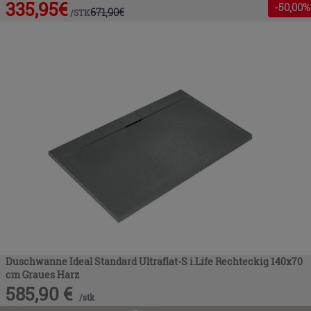
335,95
€
-
50
,00%
671,90
€
/
STK
Duschwanne Ideal Standard Ultraflat-S i.Life Rechteckig 140x70
cm Graues Harz
585,90
€
/
stk