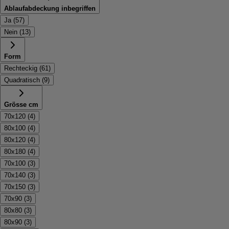
Ablaufabdeckung inbegriffen
Ja
(
57
)
Nein
(
13
)
Form
Rechteckig
(
61
)
Quadratisch
(
9
)
Grösse cm
70x120
(
4
)
80x100
(
4
)
80x120
(
4
)
80x180
(
4
)
70x100
(
3
)
70x140
(
3
)
70x150
(
3
)
70x90
(
3
)
80x80
(
3
)
80x90
(
3
)