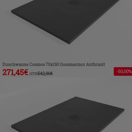
Duschwanne Cosmos 70x150 Gussmarmor Anthrazit
271,45
€
-
50
,00%
542,90
€
/
STK