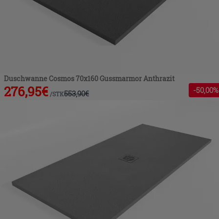
Duschwanne Cosmos 70x160 Gussmarmor Anthrazit
276,95
€
-
50
,00%
553,90
€
/
STK