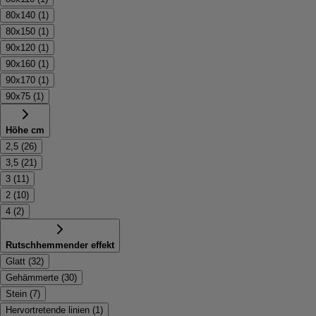
80x140
(
1
)
80x150
(
1
)
90x120
(
1
)
90x160
(
1
)
90x170
(
1
)
90x75
(
1
)
Höhe cm
2,5
(
26
)
3,5
(
21
)
3
(
11
)
2
(
10
)
4
(
2
)
Rutschhemmender effekt
Glatt
(
32
)
Gehämmerte
(
30
)
Stein
(
7
)
Hervortretende linien
(
1
)