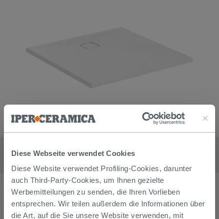
Duschwanne Ideal Standard Ultra Flat Evo 100x100 cm aus
mattem, seidenweißem Harz
Diese Webseite verwendet Cookies
434,90
€
/
stk
Diese Website verwendet Profiling-Cookies, darunter
auch Third-Party-Cookies, um Ihnen gezielte
Werbemitteilungen zu senden, die Ihren Vorlieben
entsprechen. Wir teilen außerdem die Informationen über
die Art, auf die Sie unsere Website verwenden, mit