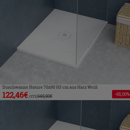
Duschwanne Nature 70x90 H3 cm aus Harz Weiß
122,46
€
-
65
,00%
349,90
€
/
STK