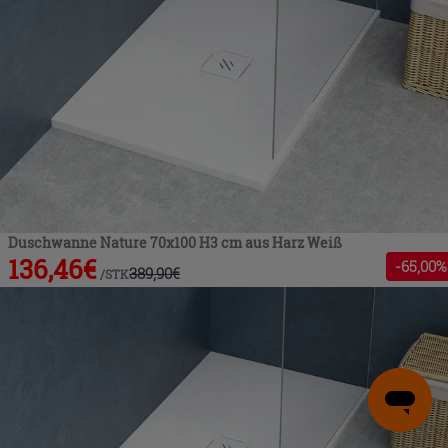
Duschwanne Nature 70x100 H3 cm aus Harz Weiß
136,46
€
-
65
,00%
389,90
€
/
STK