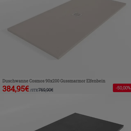
Duschwanne Cosmos 90x200 Gussmarmor Elfenbein
384,95
€
-
50
,00%
769,90
€
/
STK