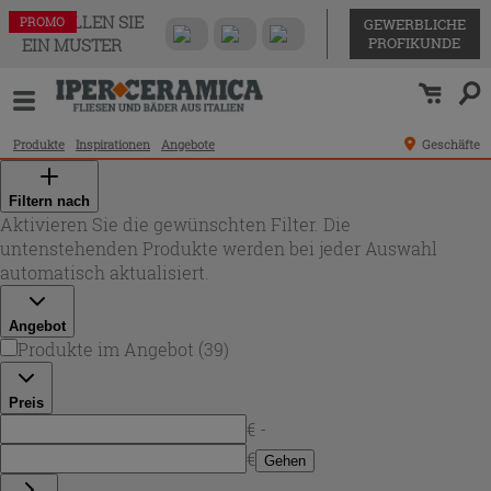
BESTELLEN SIE
PROMO
PROMO
PROMO
PROMO
PROMO
PROMO
PROMO
PROMO
PROMO
PROMO
PROMO
PROMO
PROMO
PROMO
PROMO
PROMO
PROMO
PROMO
PROMO
PROMO
PROMO
PROMO
PROMO
PROMO
PROMO
PROMO
PROMO
PROMO
PROMO
PROMO
PROMO
PROMO
PROMO
PROMO
PROMO
PROMO
PROMO
PROMO
PROMO
GEWERBLICHE
PROFIKUNDE
EIN MUSTER
Produkte
Inspirationen
Angebote
Geschäfte
Filtern nach
Aktivieren Sie die gewünschten Filter. Die
untenstehenden Produkte werden bei jeder Auswahl
automatisch aktualisiert.
Angebot
Produkte im Angebot
(
39
)
Preis
€ -
€
Gehen