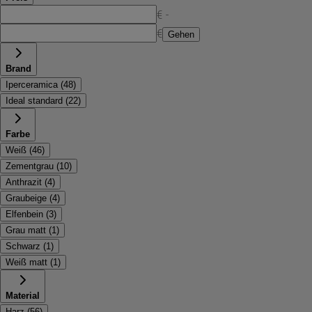
€ -
€
Gehen
Brand
Iperceramica
(
48
)
Ideal standard
(
22
)
Farbe
Weiß
(
46
)
Zementgrau
(
10
)
Anthrazit
(
4
)
Graubeige
(
4
)
Elfenbein
(
3
)
Grau matt
(
1
)
Schwarz
(
1
)
Weiß matt
(
1
)
Material
Harz
(
56
)