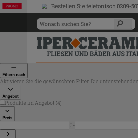
Bestellen Sie
telefonisch 0209-5
PROMO
PROMO
PROMO
PROMO
Filtern nach
Aktivieren Sie die gewünschten Filter. Die untenstehenden
Angebot
Produkte im Angebot
(
4
)
Preis
€ -