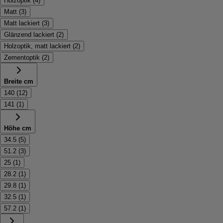
Holzoptik
(
4
)
Matt
(
3
)
Matt lackiert
(
3
)
Glänzend lackiert
(
2
)
Holzoptik, matt lackiert
(
2
)
Zementoptik
(
2
)
Breite cm
140
(
12
)
141
(
1
)
Höhe cm
34.5
(
5
)
51.2
(
3
)
25
(
1
)
28.2
(
1
)
29.8
(
1
)
32.5
(
1
)
57.2
(
1
)