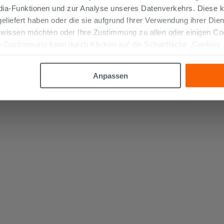
edia-Funktionen und zur Analyse unseres Datenverkehrs. Diese k
 geliefert haben oder die sie aufgrund Ihrer Verwendung ihrer Di
 wissen möchten oder Ihre Zustimmung zu allen oder einigen C
 Zustimmung kann durch Klicken auf die Schaltfläche „Cookies
altfläche "X" klicken, können Sie das Surfen erst nach der Insta
Anpassen