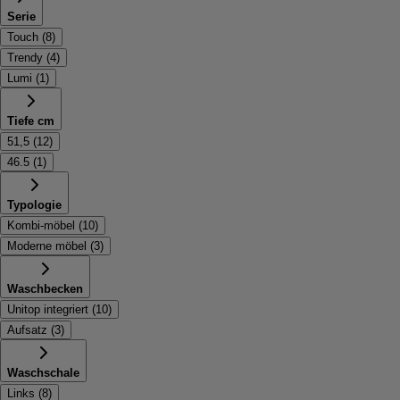
Serie
Touch
(
8
)
Trendy
(
4
)
Lumi
(
1
)
Tiefe cm
51,5
(
12
)
46.5
(
1
)
Typologie
Kombi-möbel
(
10
)
Moderne möbel
(
3
)
Waschbecken
Unitop integriert
(
10
)
Aufsatz
(
3
)
Waschschale
Links
(
8
)