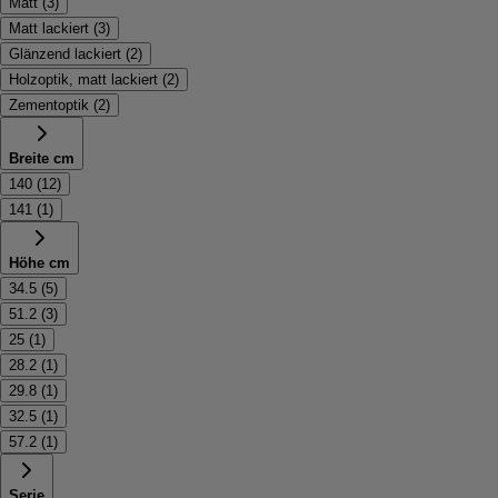
Matt
(
3
)
Matt lackiert
(
3
)
Glänzend lackiert
(
2
)
Holzoptik, matt lackiert
(
2
)
Zementoptik
(
2
)
Breite cm
140
(
12
)
141
(
1
)
Höhe cm
34.5
(
5
)
51.2
(
3
)
25
(
1
)
28.2
(
1
)
29.8
(
1
)
32.5
(
1
)
57.2
(
1
)
Serie