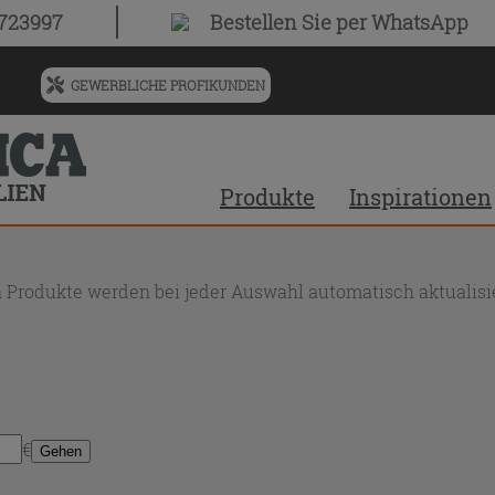
0723997
Bestellen Sie
per WhatsApp
GEWERBLICHE PROFIKUNDEN
Menü
für
vorgeschlagenen
Siteinhalt
Produkte
Inspirationen
und
Suchprotokoll
 Produkte werden bei jeder Auswahl automatisch aktualisie
€
Gehen