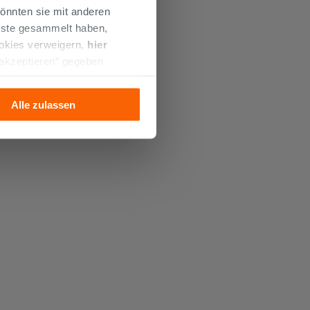
önnten sie mit anderen
enste gesammelt haben,
ookies verweigern,
hier
 akzeptieren“ gegeben
llation der technischen
Alle zulassen