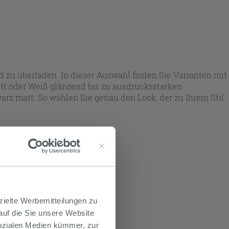
d zu überladen. In dieser Auswahl finden Sie Varianten mit
tt oder Weiß glänzend bis zu ausdrucksstarken
rz matt. So wählen Sie genau den Look, der zu Ihrem Stil
rt.
zielte Werbemitteilungen zu
 auf die Sie unsere Website
Sozialen Medien kümmer, zur