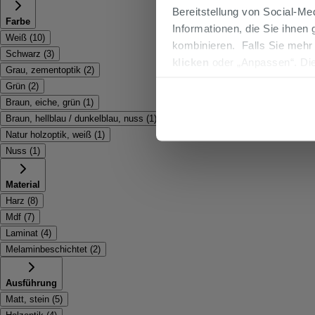
Bereitstellung von Social-M
Farbe
Informationen, die Sie ihnen
Weiß
(
10
)
kombinieren. Falls Sie mehr
Schwarz
(
3
)
klicken
oder „Anpassen“. Die
Grau, zementoptik
(
2
)
werden. Wenn Sie auf die Sch
Grün
(
2
)
Cookies fortsetzen.
Braun, eiche, grün
(
1
)
Braun, hellblau / dunkelblau, nuss
(
1
)
Natur holzoptik, weiß
(
1
)
Nuss
(
1
)
Material
Harz
(
8
)
Mdf
(
7
)
Laminat
(
4
)
Melaminbeschichtet
(
2
)
Ausführung
Matt, stein
(
5
)