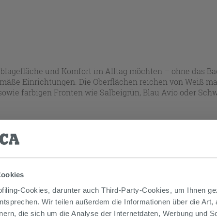
l Ablagefläche und Komfort im Alltag möchten – ohne das Ba
emäße Einrichtungen. Die Oberflächen reichen von Weiß ma
wie farbigen Fronten wie Salbeigrün, Blau Avio oder Schwa
a.
 Produkte werden bei jeder Auswahl automatisch aktualisie
Cookies
iling-Cookies, darunter auch Third-Party-Cookies, um Ihnen ge
entsprechen. Wir teilen außerdem die Informationen über die Art,
€
Gehen
nern, die sich um die Analyse der Internetdaten, Werbung und 