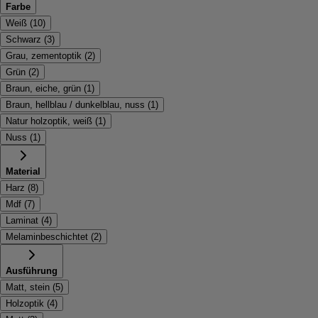
Farbe
Weiß
(
10
)
Schwarz
(
3
)
Grau, zementoptik
(
2
)
Grün
(
2
)
Braun, eiche, grün
(
1
)
Braun, hellblau / dunkelblau, nuss
(
1
)
Natur holzoptik, weiß
(
1
)
Nuss
(
1
)
Material
Harz
(
8
)
Mdf
(
7
)
Laminat
(
4
)
Melaminbeschichtet
(
2
)
Ausführung
Matt, stein
(
5
)
Holzoptik
(
4
)