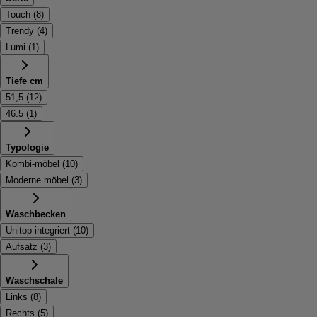
Touch
(
8
)
Trendy
(
4
)
Lumi
(
1
)
Tiefe cm
51,5
(
12
)
46.5
(
1
)
Typologie
Kombi-möbel
(
10
)
Moderne möbel
(
3
)
Waschbecken
Unitop integriert
(
10
)
Aufsatz
(
3
)
Waschschale
Links
(
8
)
Rechts
(
5
)