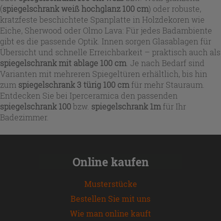
(
spiegelschrank weiß hochglanz 100 cm
) oder robuste,
kratzfeste beschichtete Spanplatte in Holzdekoren wie
Eiche, Sherwood oder Olmo Lava: Für jedes Badambiente
gibt es die passende Optik. Innen sorgen Glasablagen für
Übersicht und schnelle Erreichbarkeit – praktisch auch als
spiegelschrank mit ablage 100 cm
. Je nach Bedarf sind
Varianten mit mehreren Spiegeltüren erhältlich, bis hin
zum
spiegelschrank 3 türig 100 cm
für mehr Stauraum.
Entdecken Sie bei Iperceramica den passenden
spiegelschrank 100
bzw.
spiegelschrank 1m
für Ihr
Badezimmer.
Online kaufen
Musterstücke
Bestellen Sie mit uns
Wie man online kauft