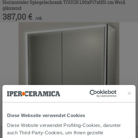
Horizontaler Spiegelschrank TOUCH L90xP17xH51 cm Weiß
glänzend
387,00
€
/
stk
Diese Webseite verwendet Cookies
Diese Website verwendet Profiling-Cookies, darunter
LED-SPIEGELSCHRANK 90x70 cm ZWEITÜRIG
auch Third-Party-Cookies, um Ihnen gezielte
495,00
€