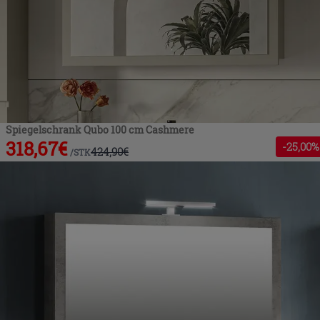
Spiegelschrank Qubo 100 cm Cashmere
318,67
€
-
25
,00%
424,90
€
/
STK