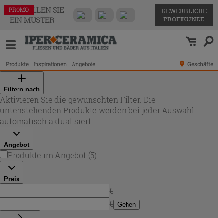
BESTELLEN SIE
PROMO
PROMO
PROMO
PROMO
PROMO
GEWERBLICHE
PROFIKUNDE
EIN MUSTER
Produkte
Inspirationen
Angebote
Geschäfte
Filtern nach
Aktivieren Sie die gewünschten Filter. Die
untenstehenden Produkte werden bei jeder Auswahl
automatisch aktualisiert.
Angebot
Produkte im Angebot
(
5
)
Preis
€ -
€
Gehen