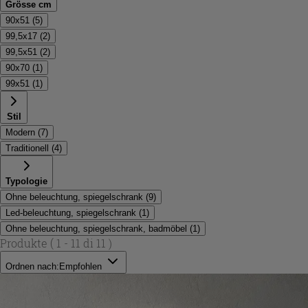
Grösse cm
90x51
(
5
)
99,5x17
(
2
)
99,5x51
(
2
)
90x70
(
1
)
99x51
(
1
)
Stil
Modern
(
7
)
Traditionell
(
4
)
Typologie
Ohne beleuchtung, spiegelschrank
(
9
)
Led-beleuchtung, spiegelschrank
(
1
)
Ohne beleuchtung, spiegelschrank, badmöbel
(
1
)
Produkte
( 1 - 11 di 11 )
Ordnen nach:
Empfohlen