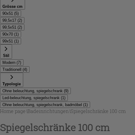
Grösse cm
90x51
(
5
)
99,5x17
(
2
)
99,5x51
(
2
)
90x70
(
1
)
99x51
(
1
)
Stil
Modern
(
7
)
Traditionell
(
4
)
Typologie
Ohne beleuchtung, spiegelschrank
(
9
)
Led-beleuchtung, spiegelschrank
(
1
)
Ohne beleuchtung, spiegelschrank, badmöbel
(
1
)
Home page
\
Badeinrichtungen
\
Spiegelschränke 100 cm
Spiegelschränke 100 cm