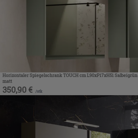
Horizontaler Spiegelschrank TOUCH cm L90xP17xH51 Salbeigrün
matt
350,90
€
/
stk