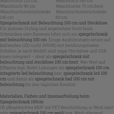
Waschtisch 120 cm
Waschtisch 140 cm
Waschtisch 90 cm
Waschtische 70 cm breit
Waschtischunterschränke
Waschtischunterschränke
140 cm
60 cm
Spiegelschrank mit Beleuchtung 100 cm und Steckdose
Für präzises Styling und angenehme Sicht beim
Schminken oder Rasieren lohnt sich ein
spiegelschrank
mit beleuchtung 100 cm
. Einige Ausführungen setzen auf
kaltweißes LED-Licht (6500K) mit berührungslosem
Schalter; je nach Modell sind sogar Steckdose und USB
innen integriert – ideal als
spiegelschrank mit
beleuchtung und steckdose 100 cm breit
. Wer Wert auf
Effizienz legt, findet Lösungen als
spiegelschrank 100 cm
integrierte led beleuchtung
bzw.
spiegelschrank led 100
cm
und damit als
spiegelschrank bad 100 cm mit
beleuchtung
für den täglichen Komfort.
Materialien, Farben und Innenaufteilung beim
Spiegelschrank 100cm
Ob pflegeleichtes MDF mit PET-Beschichtung in Weiß matt
oder
spiegelschrank 100 cm weiß
bzw. Weiß glänzend