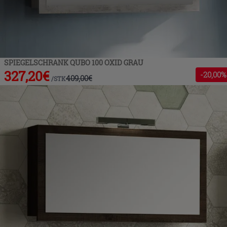
SPIEGELSCHRANK QUBO 100 OXID GRAU
327,20
€
-
20
,00%
409,00
€
/
STK