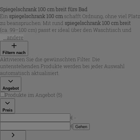
Spiegelschrank 100 cm breit fürs Bad
Ein
spiegelschrank 100 cm
schafft Ordnung, ohne viel Platz
zu beanspruchen: Mit rund
spiegelschrank 100 cm breit
(ca. 99–100 cm) passt er ideal über den Waschtisch und
bietet Stauraum für Pflegeprodukte, Rasur- und
...andere
Kosmetikartikel. In dieser Auswahl finden Sie Varianten
als
spiegelschrank bad 100 cm
bzw.
badezimmer
Filtern nach
spiegelschrank 100 cm
in unterschiedlichen Breiten- und
Aktivieren Sie die gewünschten Filter. Die
Höhenformaten (z. B. um 99,5x51 cm oder auch
untenstehenden Produkte werden bei jeder Auswahl
spiegelschrank 100x60
je nach Modell). Oberflächen
automatisch aktualisiert.
reichen von Weiß bis zu Holzoptiken und modernen
Grautönen – perfekt, wenn Sie einen
spiegelschrank 1
Angebot
meter
für ein klares, aufgeräumtes Bad suchen.
Produkte im Angebot
(
5
)
Preis
€ -
€
Gehen