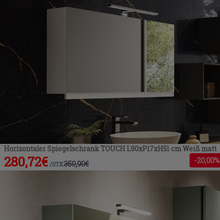
Horizontaler Spiegelschrank TOUCH L90xP17xH51 cm Weiß matt
280,72
€
-
20
,00%
350,90
€
/
STK