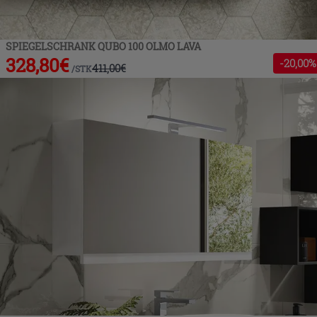
SPIEGELSCHRANK QUBO 100 OLMO LAVA
328,80
€
-
20
,00%
411,00
€
/
STK