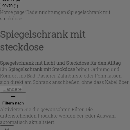
90x70
(
1
)
Home page
\
Badeinrichtungen
\
Spiegelschrank mit
steckdose
Spiegelschrank mit
steckdose
Spiegelschrank mit Licht und Steckdose für den Alltag
Ein
Spiegelschrank mit Steckdose
bringt Ordnung und
Komfort ins Bad: Rasierer, Zahnbürste oder Föhn lassen
sich direkt am Schrank anschließen, ohne dass Kabel über
dem Waschbecken liegen. Viele Modelle sind als
...andere
spiegelschrank mit licht und steckdose
konzipiert und
kombinieren Spiegel, Stauraum und Beleuchtung in einem
Filtern nach
Element. Dank integrierter
spiegelschrank steckdose
und
Aktivieren Sie die gewünschten Filter. Die
oft zusätzlichem USB-Anschluss wird der Spiegelschrank
untenstehenden Produkte werden bei jeder Auswahl
zur praktischen Lade- und Styling-Station – ideal auch als
automatisch aktualisiert.
badezimmer spiegelschrank mit steckdose
oder