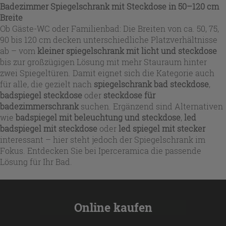
Badezimmer Spiegelschrank mit Steckdose in 50–120 cm
Breite
Ob Gäste-WC oder Familienbad: Die Breiten von ca. 50, 75,
90 bis 120 cm decken unterschiedliche Platzverhältnisse
ab – vom
kleiner spiegelschrank mit licht und steckdose
bis zur großzügigen Lösung mit mehr Stauraum hinter
zwei Spiegeltüren. Damit eignet sich die Kategorie auch
für alle, die gezielt nach
spiegelschrank bad steckdose
,
badspiegel steckdose
oder
steckdose für
badezimmerschrank
suchen. Ergänzend sind Alternativen
wie
badspiegel mit beleuchtung und steckdose
,
led
badspiegel mit steckdose
oder
led spiegel mit stecker
interessant – hier steht jedoch der Spiegelschrank im
Fokus. Entdecken Sie bei Iperceramica die passende
Lösung für Ihr Bad.
Online kaufen