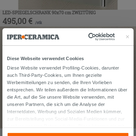
LED-SPIEGELSCHRANK 90x70 cm ZWEITÜRIG
495,00
€
/
stk
Diese Webseite verwendet Cookies
Diese Website verwendet Profiling-Cookies, darunter
auch Third-Party-Cookies, um Ihnen gezielte
Werbemitteilungen zu senden, die Ihren Vorlieben
entsprechen. Wir teilen außerdem die Informationen über
die Art, auf die Sie unsere Website verwenden, mit
unseren Partnern, die sich um die Analyse der
Internetdaten, Werbung und Sozialen Medien kümmer,
zur Bereitstellung von Social-Media-Funktionen und zur
Analyse unseres Datenverkehrs. Diese könnten sie mit
LED-SPIEGELSCHRANK 120x70 cm ZWEITÜRIG
anderen Informationen, die Sie ihnen geliefert haben oder