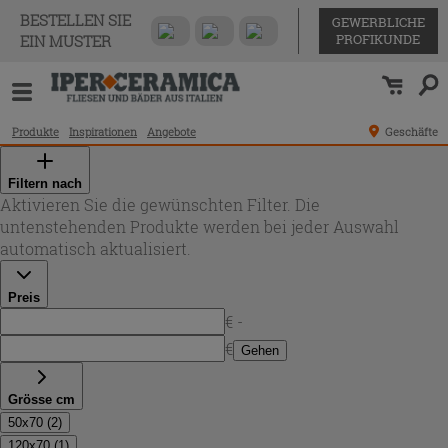
BESTELLEN SIE
GEWERBLICHE
PROFIKUNDE
EIN MUSTER
Produkte
Inspirationen
Angebote
Geschäfte
Filtern nach
Aktivieren Sie die gewünschten Filter. Die
untenstehenden Produkte werden bei jeder Auswahl
automatisch aktualisiert.
Preis
€ -
€
Gehen
Grösse cm
50x70
(
2
)
120x70
(
1
)