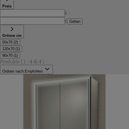
badspiegel mit integrierter steckdose
.
Preis
€ -
€
Gehen
Grösse cm
50x70
(
2
)
120x70
(
1
)
90x70
(
1
)
Produkte
( 1 - 4 di 4 )
Ordnen nach:
Empfohlen