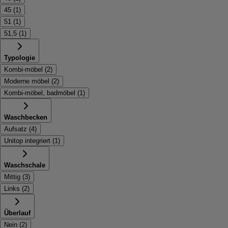
45
(
1
)
51
(
1
)
51,5
(
1
)
Typologie
Kombi-möbel
(
2
)
Moderne möbel
(
2
)
Kombi-möbel, badmöbel
(
1
)
Waschbecken
Aufsatz
(
4
)
Unitop integriert
(
1
)
Waschschale
Mittig
(
3
)
Links
(
2
)
Überlauf
Nein
(
2
)