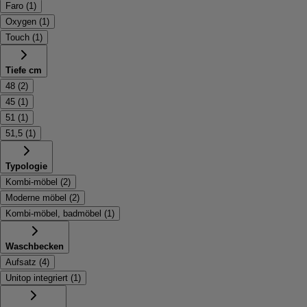
Faro
(
1
)
Oxygen
(
1
)
Touch
(
1
)
Tiefe cm
48
(
2
)
45
(
1
)
51
(
1
)
51,5
(
1
)
Typologie
Kombi-möbel
(
2
)
Moderne möbel
(
2
)
Kombi-möbel, badmöbel
(
1
)
Waschbecken
Aufsatz
(
4
)
Unitop integriert
(
1
)