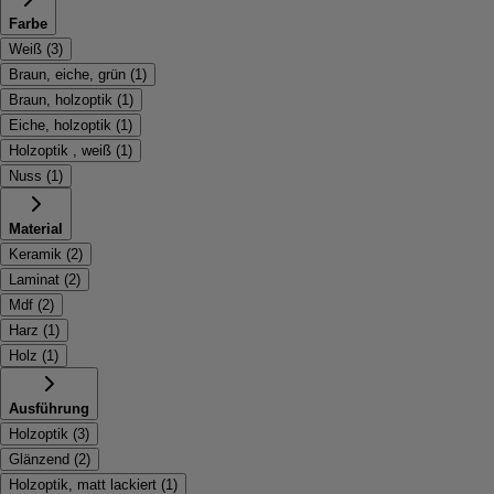
Farbe
Weiß
(
3
)
Braun, eiche, grün
(
1
)
Braun, holzoptik
(
1
)
Eiche, holzoptik
(
1
)
Holzoptik , weiß
(
1
)
Nuss
(
1
)
Material
Keramik
(
2
)
Laminat
(
2
)
Mdf
(
2
)
Harz
(
1
)
Holz
(
1
)
Ausführung
Holzoptik
(
3
)
Glänzend
(
2
)
Holzoptik, matt lackiert
(
1
)