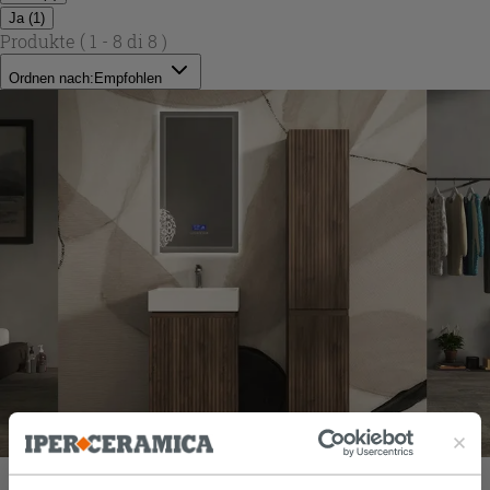
Ja
(
1
)
Produkte
( 1 - 8 di 8 )
Ordnen nach:
Empfohlen
Freistehendes Badmöbel FARO 50 cm gerippt Nuss matt und
Waschtisch Unitop aus Harz TRIBECA Weiß matt