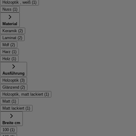
Holzoptik , weiß
(
1
)
Nuss
(
1
)
Material
Keramik
(
2
)
Laminat
(
2
)
Mdf
(
2
)
Harz
(
1
)
Holz
(
1
)
Ausführung
Holzoptik
(
3
)
Glänzend
(
2
)
Holzoptik, matt lackiert
(
1
)
Matt
(
1
)
Matt lackiert
(
1
)
Breite cm
100
(
1
)