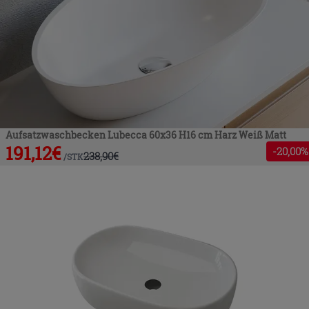
Aufsatzwaschbecken Lubecca 60x36 H16 cm Harz Weiß Matt
191,12
€
-
20
,00%
238,90
€
/
STK