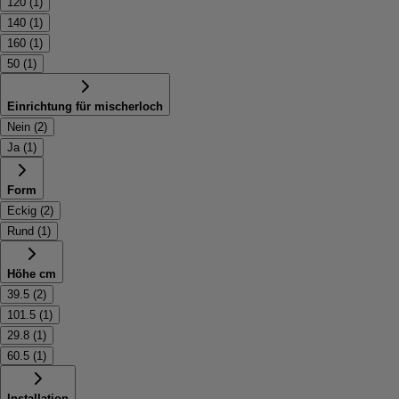
120
(
1
)
140
(
1
)
160
(
1
)
50
(
1
)
Einrichtung für mischerloch
Nein
(
2
)
Ja
(
1
)
Form
Eckig
(
2
)
Rund
(
1
)
Höhe cm
39.5
(
2
)
101.5
(
1
)
29.8
(
1
)
60.5
(
1
)
Installation