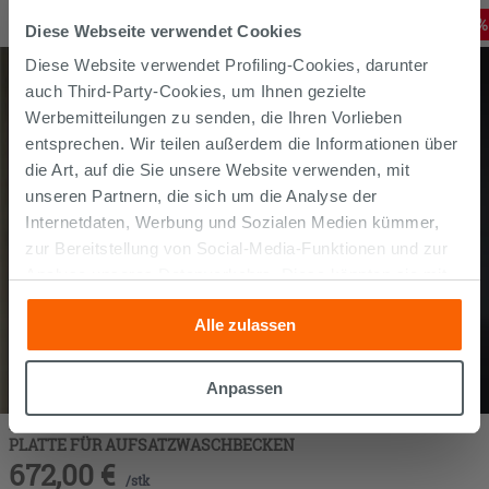
760,92
€
-
3
,00%
788,00
€
Diese Webseite verwendet Cookies
/
STK
Diese Website verwendet Profiling-Cookies, darunter
auch Third-Party-Cookies, um Ihnen gezielte
Werbemitteilungen zu senden, die Ihren Vorlieben
entsprechen. Wir teilen außerdem die Informationen über
die Art, auf die Sie unsere Website verwenden, mit
unseren Partnern, die sich um die Analyse der
Internetdaten, Werbung und Sozialen Medien kümmer,
zur Bereitstellung von Social-Media-Funktionen und zur
Analyse unseres Datenverkehrs. Diese könnten sie mit
anderen Informationen, die Sie ihnen geliefert haben oder
Alle zulassen
die sie aufgrund Ihrer Verwendung ihrer Dienste
gesammelt haben, kombinieren. Falls Sie mehr wissen
möchten oder Ihre Zustimmung zu allen oder einigen
Anpassen
Cookies verweigern,
hier klicken
oder „Anpassen“. Die
BADEZIMMERSCHRANK QUBO 120 CM WEISS MATRIX MIT
Zustimmung kann durch Klicken auf die Schaltfläche
PLATTE FÜR AUFSATZWASCHBECKEN
„Cookies akzeptieren“ gegeben werden. Wenn Sie auf
672,00
€
/
stk
die Schaltfläche "X" klicken, können Sie das Surfen erst