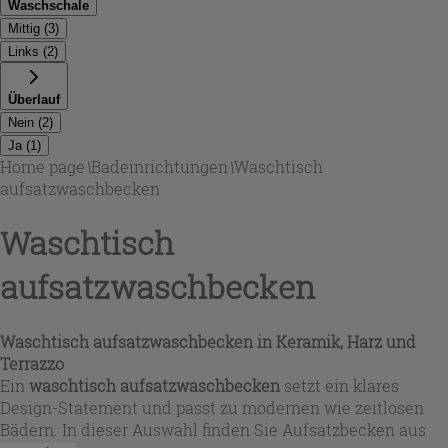
Waschschale
Mittig
(
3
)
Links
(
2
)
Überlauf
Nein
(
2
)
Ja
(
1
)
Home page
\
Badeinrichtungen
\
Waschtisch
aufsatzwaschbecken
Waschtisch
aufsatzwaschbecken
Waschtisch aufsatzwaschbecken in Keramik, Harz und
Terrazzo
Ein
waschtisch aufsatzwaschbecken
setzt ein klares
Design-Statement und passt zu modernen wie zeitlosen
Bädern. In dieser Auswahl finden Sie Aufsatzbecken aus