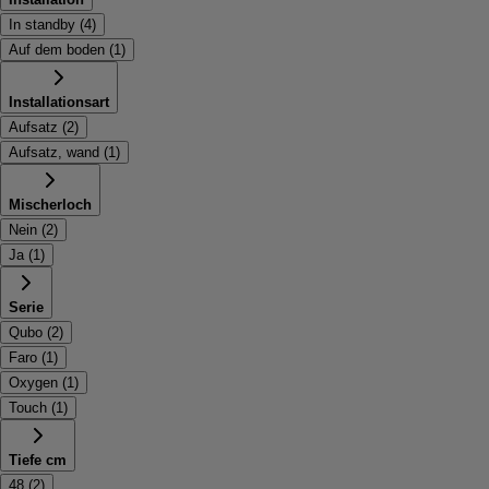
In standby
(
4
)
Auf dem boden
(
1
)
Installationsart
Aufsatz
(
2
)
Aufsatz, wand
(
1
)
Mischerloch
Nein
(
2
)
Ja
(
1
)
Serie
Qubo
(
2
)
Faro
(
1
)
Oxygen
(
1
)
Touch
(
1
)
Tiefe cm
48
(
2
)