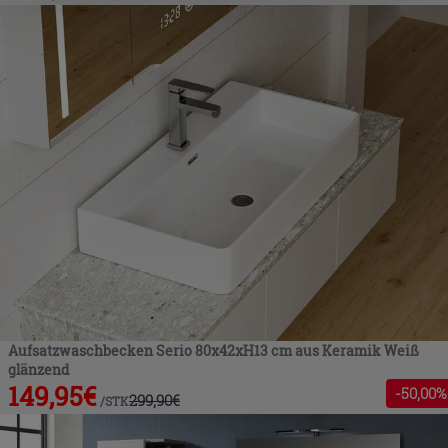
nach der Installation der technischen Cookies fortsetzen.
Aufsatzwaschbecken Serio 80x42xH13 cm aus Keramik Weiß
glänzend
149,95
€
-
50
,00%
299,90
€
/
STK