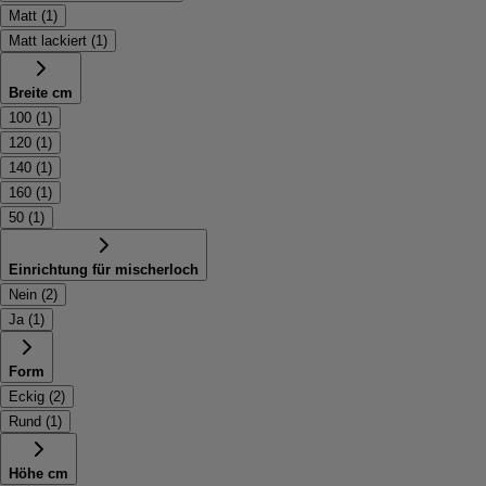
Matt
(
1
)
Matt lackiert
(
1
)
Breite cm
100
(
1
)
120
(
1
)
140
(
1
)
160
(
1
)
50
(
1
)
Einrichtung für mischerloch
Nein
(
2
)
Ja
(
1
)
Form
Eckig
(
2
)
Rund
(
1
)
Höhe cm