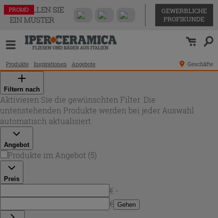
BESTELLEN SIE
PROMO
PROMO
PROMO
PROMO
PROMO
GEWERBLICHE
PROFIKUNDE
EIN MUSTER
Produkte
Inspirationen
Angebote
Geschäfte
Filtern nach
Aktivieren Sie die gewünschten Filter. Die
untenstehenden Produkte werden bei jeder Auswahl
automatisch aktualisiert.
Angebot
Produkte im Angebot
(
5
)
Preis
€ -
€
Gehen