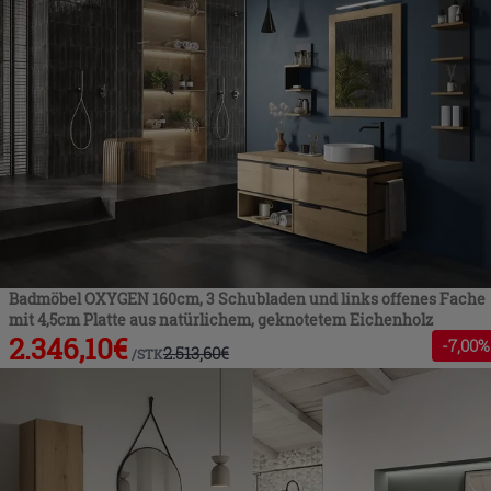
Badmöbel OXYGEN 160cm, 3 Schubladen und links offenes Fache
mit 4,5cm Platte aus natürlichem, geknotetem Eichenholz
2.346,10
€
-
7
,00%
2.513,60
€
/
STK