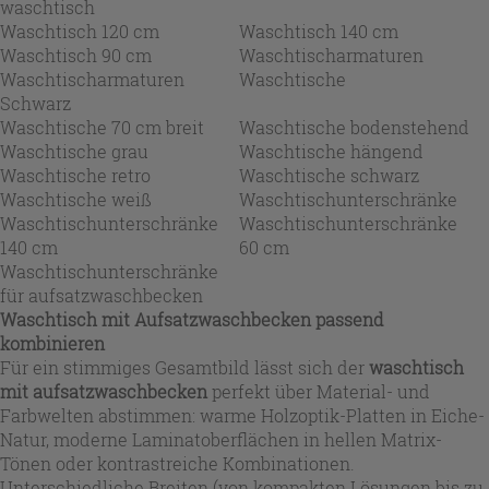
waschtisch
Waschtisch 120 cm
Waschtisch 140 cm
Waschtisch 90 cm
Waschtischarmaturen
Waschtischarmaturen
Waschtische
Schwarz
Waschtische 70 cm breit
Waschtische bodenstehend
Waschtische grau
Waschtische hängend
Waschtische retro
Waschtische schwarz
Waschtische weiß
Waschtischunterschränke
Waschtischunterschränke
Waschtischunterschränke
140 cm
60 cm
Waschtischunterschränke
für aufsatzwaschbecken
Waschtisch mit Aufsatzwaschbecken passend
kombinieren
Für ein stimmiges Gesamtbild lässt sich der
waschtisch
mit aufsatzwaschbecken
perfekt über Material- und
Farbwelten abstimmen: warme Holzoptik-Platten in Eiche-
Natur, moderne Laminatoberflächen in hellen Matrix-
Tönen oder kontrastreiche Kombinationen.
Unterschiedliche Breiten (von kompakten Lösungen bis zu