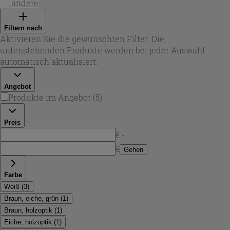
glänzender Keramik in Weiß, aus mattem
...andere
Mineralguss/Harz in Weiß sowie Terrazzo-Optiken aus
Zement- und Marmorfragmenten. Je nach Modell sind
Filtern nach
ovale oder rechteckige Formen erhältlich – ideal, wenn Sie
Aktivieren Sie die gewünschten Filter. Die
eine elegante Linienführung oder eine markante
untenstehenden Produkte werden bei jeder Auswahl
Geometrie bevorzugen. Viele Varianten kommen ohne
automatisch aktualisiert.
Hahnloch und ohne Überlauf, was einen puristischen Look
ermöglicht und die Armaturwahl flexibel macht (z. B.
Angebot
Wand- oder hohe Standarmatur).
Produkte im Angebot
(
5
)
Preis
€ -
€
Gehen
Farbe
Weiß
(
3
)
Braun, eiche, grün
(
1
)
Braun, holzoptik
(
1
)
Eiche, holzoptik
(
1
)