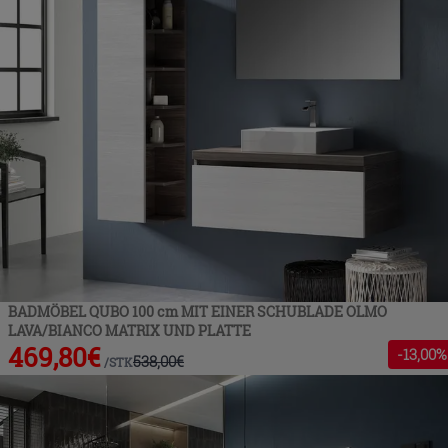
BADMÖBEL QUBO 100 cm MIT EINER SCHUBLADE OLMO
LAVA/BIANCO MATRIX UND PLATTE
469,80
€
-
13
,00%
538,00
€
/
STK