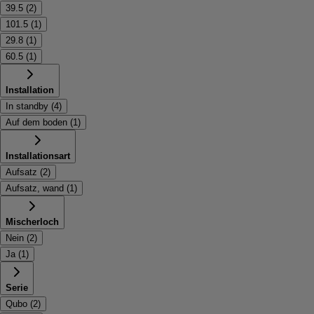
39.5
(
2
)
101.5
(
1
)
29.8
(
1
)
60.5
(
1
)
Installation
In standby
(
4
)
Auf dem boden
(
1
)
Installationsart
Aufsatz
(
2
)
Aufsatz, wand
(
1
)
Mischerloch
Nein
(
2
)
Ja
(
1
)
Serie
Qubo
(
2
)