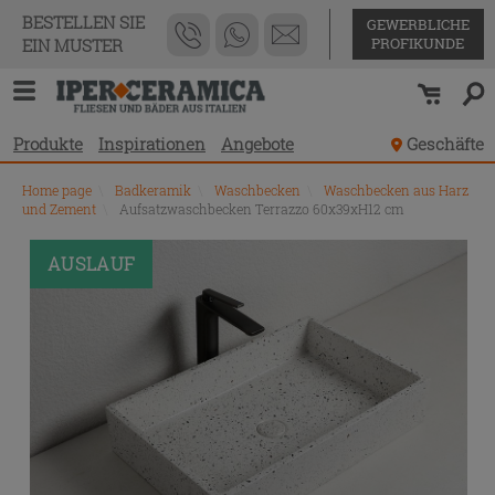
BESTELLEN SIE
GEWERBLICHE
PROFIKUNDE
EIN MUSTER
Produkte
Inspirationen
Angebote
Geschäfte
Home page
\
Badkeramik
\
Waschbecken
\
Waschbecken aus Harz
und Zement
\
Aufsatzwaschbecken Terrazzo 60x39xH12 cm
PROMO
AUSLAUF