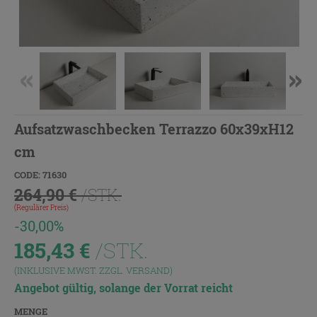
Aufsatzwaschbecken Terrazzo 60x39xH12
cm
CODE: 71630
264,90 €
/STK.
(Regulärer Preis)
-30,00%
185,43
€
/STK.
(INKLUSIVE MWST. ZZGL.
VERSAND
)
Angebot gültig, solange der Vorrat reicht
MENGE