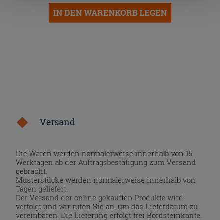
die Schaltfläche "X" klicken, können Sie das Surfen erst
IN DEN WARENKORB LEGEN
nach der Installation der technischen Cookies fortsetzen.
Versand
Die Waren werden normalerweise innerhalb von 15
Werktagen ab der Auftragsbestätigung zum Versand
gebracht.
Musterstücke werden normalerweise innerhalb von
Tagen geliefert.
Der Versand der online gekauften Produkte wird
verfolgt und wir rufen Sie an, um das Lieferdatum zu
vereinbaren. Die Lieferung erfolgt frei Bordsteinkante.