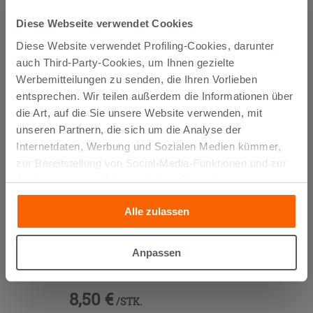
KUNDEN, DIE DIESEN ARTIKEL
Diese Webseite verwendet Cookies
GEKAUFT HABEN, KAUFTEN
Diese Website verwendet Profiling-Cookies, darunter
AUCH...
auch Third-Party-Cookies, um Ihnen gezielte
Werbemitteilungen zu senden, die Ihren Vorlieben
entsprechen. Wir teilen außerdem die Informationen über
die Art, auf die Sie unsere Website verwenden, mit
unseren Partnern, die sich um die Analyse der
Internetdaten, Werbung und Sozialen Medien kümmer,
zur Bereitstellung von Social-Media-Funktionen und zur
Analyse unseres Datenverkehrs. Diese könnten sie mit
anderen Informationen, die Sie ihnen geliefert haben oder
Alle zulassen
die sie aufgrund Ihrer Verwendung ihrer Dienste
gesammelt haben, kombinieren. Falls Sie mehr wissen
möchten oder Ihre Zustimmung zu allen oder einigen
SCHALLSCHUTZ OTVAL FÜR
Anpassen
WANDBUNDIGE SANITÄRE
Cookies verweigern,
hier klicken
oder „Anpassen“. Die
Zustimmung kann durch Klicken auf die Schaltfläche
8,50 €
„Cookies akzeptieren“ gegeben werden. Wenn Sie auf
/STK.