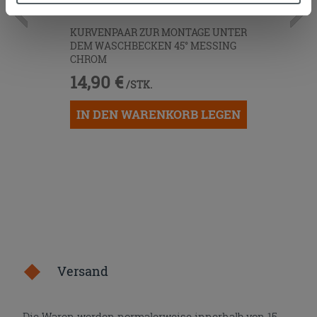
Zustimmung kann durch Klicken auf die Schaltfläche
KURVENPAAR ZUR MONTAGE UNTER
„Cookies akzeptieren“ gegeben werden. Wenn Sie auf
DEM WASCHBECKEN 45° MESSING
die Schaltfläche "X" klicken, können Sie das Surfen erst
CHROM
nach der Installation der technischen Cookies fortsetzen.
14,90 €
/STK.
IN DEN WARENKORB LEGEN
Versand
Die Waren werden normalerweise innerhalb von 15