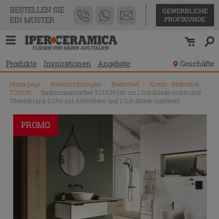
BESTELLEN SIE
GEWERBLICHE
PROFIKUNDE
EIN MUSTER
Produkte
Inspirationen
Angebote
Geschäfte
Home page
\
Badeinrichtungen
\
Badmöbel
\
Kombi- Badmöbel
TOUCH
\
Badezimmermöbel TOUCH 140 cm 1 Schublade rechts und
Oberschrank Eiche mit Astlöchern und 1 Schublade mattweiß
PROMO