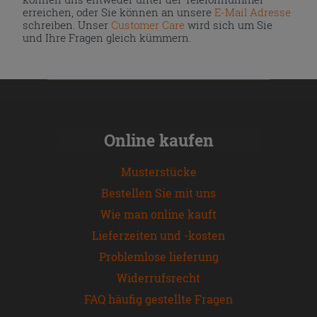
erreichen, oder Sie können an unsere
E-Mail Adresse
schreiben. Unser
Customer Care
wird sich um Sie
und Ihre Fragen gleich kümmern.
Online kaufen
Musterstücke
Bestellen Sie mit uns
Wie man online kauft
Lieferzeiten und -kosten
Problemlose lieferung
Widerrufsrecht
FAQ häufig gestellte Fragen