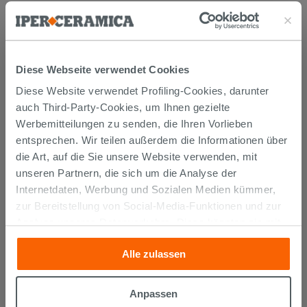
Diese Webseite verwendet Cookies
Diese Website verwendet Profiling-Cookies, darunter
KUNDEN, DIE DIESEN ARTIKEL
auch Third-Party-Cookies, um Ihnen gezielte
GEKAUFT HABEN, KAUFTEN
Werbemitteilungen zu senden, die Ihren Vorlieben
entsprechen. Wir teilen außerdem die Informationen über
AUCH...
die Art, auf die Sie unsere Website verwenden, mit
unseren Partnern, die sich um die Analyse der
Internetdaten, Werbung und Sozialen Medien kümmer,
zur Bereitstellung von Social-Media-Funktionen und zur
Analyse unseres Datenverkehrs. Diese könnten sie mit
anderen Informationen, die Sie ihnen geliefert haben oder
Alle zulassen
die sie aufgrund Ihrer Verwendung ihrer Dienste
gesammelt haben, kombinieren. Falls Sie mehr wissen
möchten oder Ihre Zustimmung zu allen oder einigen
Anpassen
Cookies verweigern,
hier klicken
oder „Anpassen“. Die