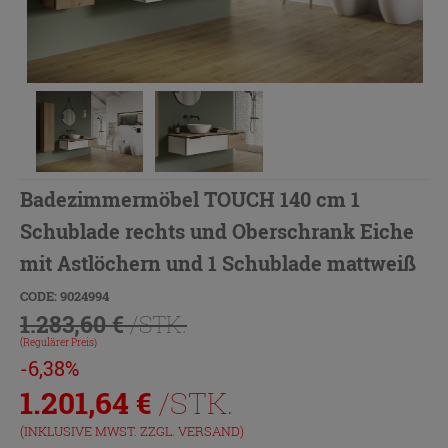
Badezimmermöbel TOUCH 140 cm 1
Schublade rechts und Oberschrank Eiche
mit Astlöchern und 1 Schublade mattweiß
CODE: 9024994
1.283,60 €
/STK.
(Regulärer Preis)
-6,38%
1.201,64
€
/STK.
(INKLUSIVE MWST. ZZGL.
VERSAND
)