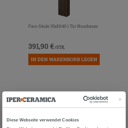
Faro-Säule 35xH140 1 Tür Nussbaum
391,90 €
/STK.
IN DEN WARENKORB LEGEN
KUNDEN, DIE DIESEN ARTIKEL
GEKAUFT HABEN, KAUFTEN
AUCH...
Diese Webseite verwendet Cookies