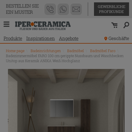
BESTELLEN SIE
GEWERBLICHE
PROFIKUNDE
EIN MUSTER
Produkte
Inspirationen
Angebote
Geschäfte
Home page
\
Badeinrichtungen
\
Badmöbel
\
Badmöbel Faro
\
Badezimmermöbel FARO 100 cm gerippte Nussbaum und Waschbecken
Unitop aus Keramik ANIKA Weiß Hochglanz