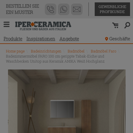
BESTELLEN SIE
GEWERBLICHE
PROFIKUNDE
EIN MUSTER
Produkte
Inspirationen
Angebote
Geschäfte
Home page
\
Badeinrichtungen
\
Badmöbel
\
Badmöbel Faro
\
Badezimmermöbel FARO 100 cm gerippte Tabak-Eiche und
Waschbecken Unitop aus Keramik ANIKA Weiß Hochglanz