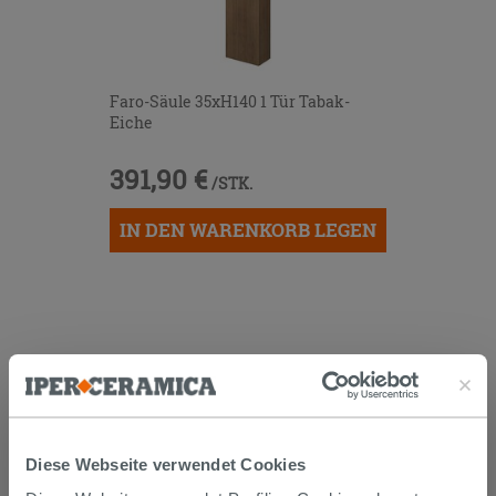
Faro-Säule 35xH140 1 Tür Tabak-
Eiche
391,90 €
/STK.
IN DEN WARENKORB LEGEN
KUNDEN, DIE DIESEN ARTIKEL
GEKAUFT HABEN, KAUFTEN
AUCH...
Diese Webseite verwendet Cookies