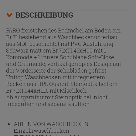
BESCHREIBUNG
FARO freistehendes Badmöbel am Boden cm
Br.71 bestehend aus Waschbeckenunterbau
aus MDF beschichtet mit PVC Ausführung
Schwarz matt cm Br.71xTi.45xH90 mit 1
Kommode + 1 innere Schublade Soft-Close
und Griffmulde, vertikal geripptes Design auf
der Vorderseite der Schubladen gefräst -
Unitop Waschbecken mit integriertem
Becken aus HPL Quarzit-Steinoptik hell cm
Br.71xTi.44xH11,5 mit Mischloch.
Ablaufgarnitur mit Steinoptik hell nicht
inbegriffen und separat käuflich
ARTEN VON WASCHBECKEN:
Einzelnwaschbecken