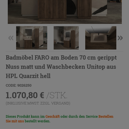
Badmöbel FARO am Boden 70 cm gerippt
Nuss matt und Waschbecken Unitop aus
HPL Quarzit hell
CODE: 9026250
1.070,80
€
/STK.
(INKLUSIVE MWST. ZZGL.
VERSAND
)
Dieses Produkt kann im
Geschäft
oder durch den Service
Bestellen
Sie mit uns
bestellt werden.