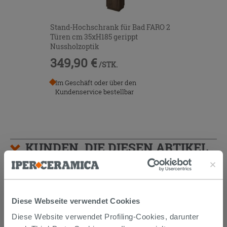
Stand-Hochschrank für Bad FARO 2
Türen cm 35xH185 gerippt
Nussholzoptik
349,90 €
/STK.
Im Geschäft oder über den
Kundenservice bestellbar
KUNDEN, DIE DIESEN ARTIKEL
GEKAUFT HABEN, KAUFTEN
AUCH...
Diese Webseite verwendet Cookies
Diese Website verwendet Profiling-Cookies, darunter