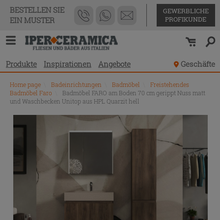
BESTELLEN SIE
GEWERBLICHE
PROFIKUNDE
EIN MUSTER
Produkte
Inspirationen
Angebote
Geschäfte
Home page
\
Badeinrichtungen
\
Badmöbel
\
Freistehendes
Badmöbel Faro
\
Badmöbel FARO am Boden 70 cm gerippt Nuss matt
und Waschbecken Unitop aus HPL Quarzit hell