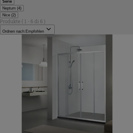
Serie
Neptum
(
4
)
Nice
(
2
)
Produkte
( 1 - 6 di 6 )
Ordnen nach:
Empfohlen