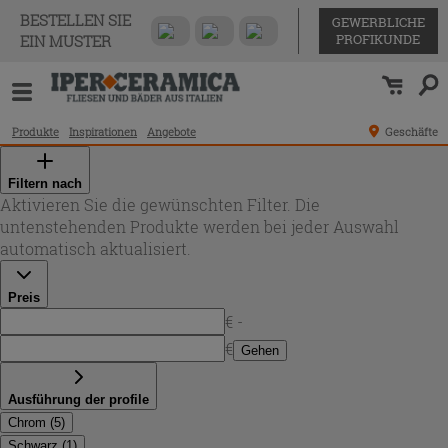
BESTELLEN SIE
GEWERBLICHE
PROFIKUNDE
EIN MUSTER
Produkte
Inspirationen
Angebote
Geschäfte
Filtern nach
Aktivieren Sie die gewünschten Filter. Die
untenstehenden Produkte werden bei jeder Auswahl
automatisch aktualisiert.
Preis
€ -
€
Gehen
Ausführung der profile
Chrom
(
5
)
Schwarz
(
1
)