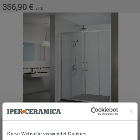
356,90
€
/
stk
DOPPELSCHIEBETÜR NEPTUM 170xH190 Erw 166/170 cm
GLASSTÄRKE 6 mm TRANSPARENT CHROM
367,90
€
Diese Webseite verwendet Cookies
/
stk