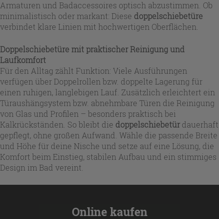
Armaturen und Badaccessoires optisch abzustimmen. Ob
minimalistisch oder markant: Diese
doppelschiebetüre
verbindet klare Linien mit hochwertigen Oberflächen.
Doppelschiebetüre mit praktischer Reinigung und
Laufkomfort
Für den Alltag zählt Funktion: Viele Ausführungen
verfügen über Doppelrollen bzw. doppelte Lagerung für
einen ruhigen, langlebigen Lauf. Zusätzlich erleichtert ein
Türaushängsystem bzw. abnehmbare Türen die Reinigung
von Glas und Profilen – besonders praktisch bei
Kalkrückständen. So bleibt die
doppelschiebetür
dauerhaft
gepflegt, ohne großen Aufwand. Wähle die passende Breite
und Höhe für deine Nische und setze auf eine Lösung, die
Komfort beim Einstieg, stabilen Aufbau und ein stimmiges
Design im Bad vereint.
Online kaufen