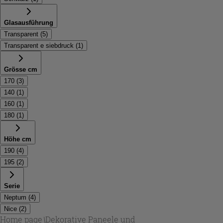
Glasausführung
Transparent
(
5
)
Transparent e siebdruck
(
1
)
Grösse cm
170
(
3
)
140
(
1
)
160
(
1
)
180
(
1
)
Höhe cm
190
(
4
)
195
(
2
)
Serie
Neptum
(
4
)
Nice
(
2
)
Home page
\
Dekorative Paneele und