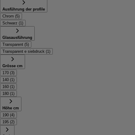
Ausführung der profile
Chrom
(
5
)
Schwarz
(
1
)
Glasausführung
Transparent
(
5
)
Transparent e siebdruck
(
1
)
Grösse cm
170
(
3
)
140
(
1
)
160
(
1
)
180
(
1
)
Höhe cm
190
(
4
)
195
(
2
)