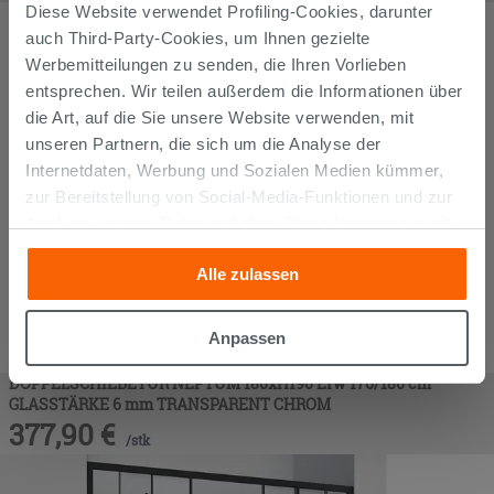
Diese Website verwendet Profiling-Cookies, darunter
auch Third-Party-Cookies, um Ihnen gezielte
Werbemitteilungen zu senden, die Ihren Vorlieben
entsprechen. Wir teilen außerdem die Informationen über
die Art, auf die Sie unsere Website verwenden, mit
unseren Partnern, die sich um die Analyse der
Internetdaten, Werbung und Sozialen Medien kümmer,
zur Bereitstellung von Social-Media-Funktionen und zur
Analyse unseres Datenverkehrs. Diese könnten sie mit
anderen Informationen, die Sie ihnen geliefert haben oder
Alle zulassen
die sie aufgrund Ihrer Verwendung ihrer Dienste
gesammelt haben, kombinieren. Falls Sie mehr wissen
möchten oder Ihre Zustimmung zu allen oder einigen
Anpassen
Cookies verweigern,
hier klicken
oder „Anpassen“. Die
DOPPELSCHIEBETÜR NEPTUM 180xH190 Erw 176/180 cm
Zustimmung kann durch Klicken auf die Schaltfläche
GLASSTÄRKE 6 mm TRANSPARENT CHROM
„Cookies akzeptieren“ gegeben werden. Wenn Sie auf
377,90
€
die Schaltfläche "X" klicken, können Sie das Surfen erst
/
stk
nach der Installation der technischen Cookies fortsetzen.