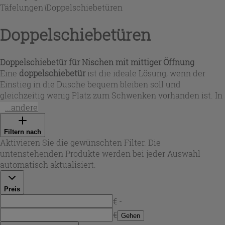
Täfelungen
\
Doppelschiebetüren
Doppelschiebetüren
Doppelschiebetür für Nischen mit mittiger Öffnung
Eine
doppelschiebetür
ist die ideale Lösung, wenn der
Einstieg in die Dusche bequem bleiben soll und
gleichzeitig wenig Platz zum Schwenken vorhanden ist. In
dieser Auswahl findest du Doppelschiebetüren für Nischen
...andere
mit zwei mittig laufenden Schiebetüren und reversibler
Montage – so passt sich die Einbaurichtung flexibel an
Filtern nach
dein Bad an. Je nach Modell sind die Systeme in
Aktivieren Sie die gewünschten Filter. Die
verschiedenen Breiten erhältlich und über
untenstehenden Produkte werden bei jeder Auswahl
Verstellbereiche an die Nischenmaße anpassbar. Das sorgt
automatisch aktualisiert.
für eine saubere Installation und ein harmonisches
Gesamtbild in modernen Badezimmern von Iperceramica.
Preis
€ -
€
Gehen