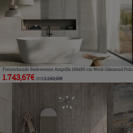
Freistehende Badewanne Ampolla 168x80 cm Weiß Glänzend Polie
1.743,67
€
2.249,90
€
/
STK