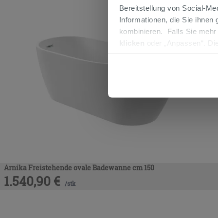
Bereitstellung von Social-M
Informationen, die Sie ihnen
kombinieren. Falls Sie mehr
klicken
oder „Anpassen“. Die
werden. Wenn Sie auf die Sch
Cookies fortsetzen.
Arnika Freistehende ovale Badewanne cm 150
1.540,90
€
/
stk