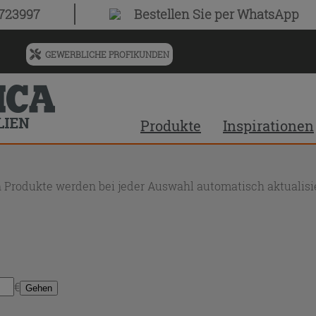
0723997
Bestellen Sie
per WhatsApp
GEWERBLICHE PROFIKUNDEN
Menü
für
vorgeschlagenen
Siteinhalt
Produkte
Inspirationen
und
Suchprotokoll
 Produkte werden bei jeder Auswahl automatisch aktualisie
€
Gehen