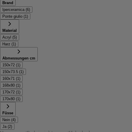
Brand
Iperceramica
(
6
)
Ponte giulio
(
1
)
Material
Acryl
(
5
)
Harz
(
1
)
Abmessungen cm
150x72
(
1
)
150x73.5
(
1
)
160x71
(
1
)
168x80
(
1
)
170x72
(
1
)
170x80
(
1
)
Füsse
Nein
(
4
)
Ja
(
2
)