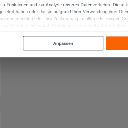
edia-Funktionen und zur Analyse unseres Datenverkehrs. Diese k
 geliefert haben oder die sie aufgrund Ihrer Verwendung ihrer Di
 wissen möchten oder Ihre Zustimmung zu allen oder einigen C
 Zustimmung kann durch Klicken auf die Schaltfläche „Cookies
altfläche "X" klicken, können Sie das Surfen erst nach der Insta
Anpassen