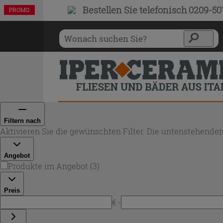
Bestellen Sie
telefonisch 0209-5
PROMO
PROMO
PROMO
Filtern nach
Aktivieren Sie die gewünschten Filter. Die untenstehenden
Angebot
Produkte im Angebot
(
3
)
Preis
€ -