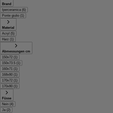
Brand
Iperceramica
(
6
)
Ponte giulio
(
1
)
Material
Acryl
(
5
)
Harz
(
1
)
Abmessungen cm
150x72
(
1
)
150x73.5
(
1
)
160x71
(
1
)
168x80
(
1
)
170x72
(
1
)
170x80
(
1
)
Füsse
Nein
(
4
)
Ja
(
2
)