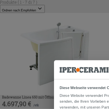
Produkte
( 1 - 7 di 7 )
Ordnen nach:
Empfohlen
Diese Webseite verwendet 
Diese Website verwendet Prof
Badewanne Linea 650 mit Öffnung nach innen Modell 654
senden, die Ihren Vorlieben 
4.697,90
€
/
stk
verwenden, mit unseren Part