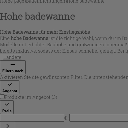
Home page
\
Badeinrichtungen
\
Hohe badewanne
Hohe badewanne
Hohe Badewanne für mehr Einstiegshöhe
Eine
hohe Badewanne
ist die richtige Wahl, wenn du im B
Modelle mit erhöhter Bauhöhe und großzügigen Innenmaßen 
bereits inklusive, sodass der Einbau schneller gelingt. Be
...andere
Filtern nach
Aktivieren Sie die gewünschten Filter. Die untenstehenden
Angebot
Produkte im Angebot
(
3
)
Preis
€ -