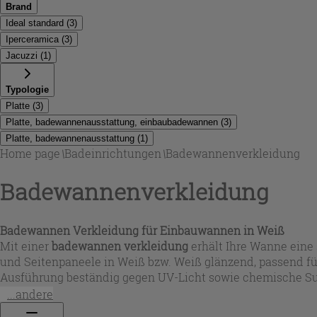
Brand
Ideal standard
(
3
)
Iperceramica
(
3
)
Jacuzzi
(
1
)
Typologie
Platte
(
3
)
Platte, badewannenausstattung, einbaubadewannen
(
3
)
Platte, badewannenausstattung
(
1
)
Home page
\
Badeinrichtungen
\
Badewannenverkleidung
Badewannenverkleidung
Badewannen Verkleidung für Einbauwannen in Weiß
Mit einer
badewannen verkleidung
erhält Ihre Wanne eine 
und Seitenpaneele in Weiß bzw. Weiß glänzend, passend für
Ausführung beständig gegen UV-Licht sowie chemische Sub
Iperceramica wählen Sie gezielt die passende Paneel-Art (F
...andere