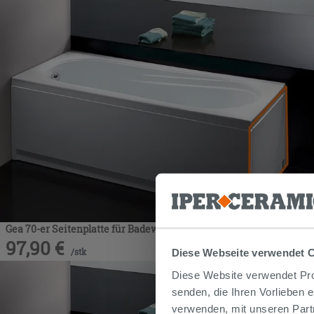
Gea 70-er Seitenplatte für Badewanne 160 Weiß
97,90
€
/
stk
Diese Webseite verwendet 
Diese Website verwendet Prof
senden, die Ihren Vorlieben 
verwenden, mit unseren Part