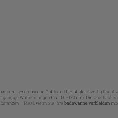
saubere, geschlossene Optik und bleibt gleichzeitig leicht z
 gängige Wannenlängen (ca. 150–170 cm). Die Oberflächen s
stanzen – ideal, wenn Sie Ihre
badewanne verkleiden
möc
ront oder Seite), um Ihre Einbausituation sauber abzuschli