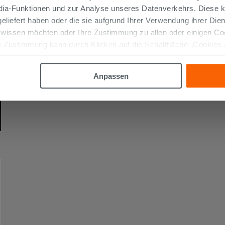
edia-Funktionen und zur Analyse unseres Datenverkehrs. Diese k
 geliefert haben oder die sie aufgrund Ihrer Verwendung ihrer Di
 wissen möchten oder Ihre Zustimmung zu allen oder einigen C
 Zustimmung kann durch Klicken auf die Schaltfläche „Cookies
altfläche "X" klicken, können Sie das Surfen erst nach der Insta
Anpassen