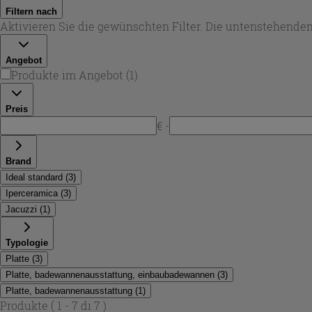
Filtern nach
Aktivieren Sie die gewünschten Filter. Die untenstehenden
Angebot
Produkte im Angebot
(
1
)
Preis
€ -
Brand
Ideal standard
(
3
)
Iperceramica
(
3
)
Jacuzzi
(
1
)
Typologie
Platte
(
3
)
Platte, badewannenausstattung, einbaubadewannen
(
3
)
Platte, badewannenausstattung
(
1
)
Produkte
( 1 - 7 di 7 )