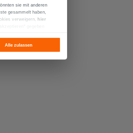
önnten sie mit anderen
enste gesammelt haben,
ookies verweigern,
hier
 akzeptieren“ gegeben
llation der technischen
Alle zulassen