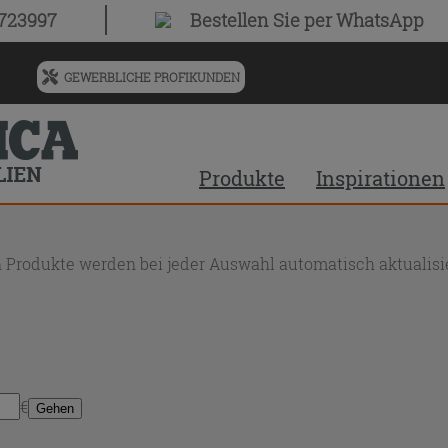
0723997
Bestellen Sie
per WhatsApp
GEWERBLICHE PROFIKUNDEN
Menü
für
vorgeschlagenen
Siteinhalt
Produkte
Inspirationen
und
Suchprotokoll
 Produkte werden bei jeder Auswahl automatisch aktualisie
€
Gehen