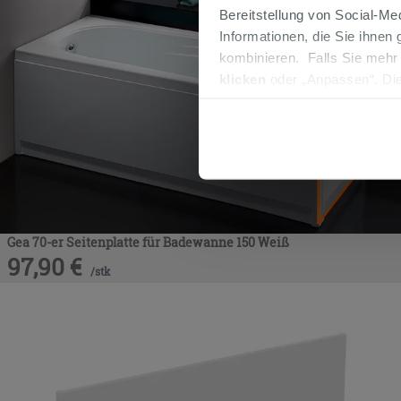
Bereitstellung von Social-M
Informationen, die Sie ihnen
kombinieren. Falls Sie mehr
klicken
oder „Anpassen“. Die
werden. Wenn Sie auf die Sch
Cookies fortsetzen.
Gea 70-er Seitenplatte für Badewanne 150 Weiß
97,90
€
/
stk