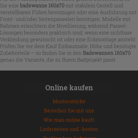
Sie eine
badewanne 160x70
mit stabilem Gestell und
verstellbaren Füßen bevorzugen oder eine Ausführung mit
Front- und/oder Seitenpaneelen benötigen. Modelle mit
Rahmen erleichtern die Nivellierung, während Paneel-
Lösungen besonders praktisch sind, wenn eine sichtbare
Verkleidung gewünscht ist oder eine Eckmontage ansteht.
Prüfen Sie vor dem Kauf Einbaumaße, Höhe und benötigte
Zubehörteile – so finden Sie in den
Badewannen 160x70
genau die Variante, die zu Ihrem Badprojekt passt.
Online kaufen
Musterstücke
Bestellen Sie mit uns
Wie man online kauft
Lieferzeiten und -kosten