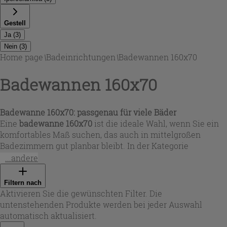
Gestell
Ja
(
3
)
Nein
(
3
)
Home page
\
Badeinrichtungen
\
Badewannen 160x70
Badewannen 160x70
Badewanne 160x70: passgenau für viele Bäder
Eine
badewanne 160x70
ist die ideale Wahl, wenn Sie ein
komfortables Maß suchen, das auch in mittelgroßen
Badezimmern gut planbar bleibt. In der Kategorie
Badewannen 160x70
finden Sie rechteckige Einbauwannen
...andere
in Weiß, passend für moderne Badkonzepte und klare
Linien. Die Varianten decken unterschiedliche
Filtern nach
Einbausituationen ab: als reine Einbauwanne für den
Aktivieren Sie die gewünschten Filter. Die
Wannenunterbau oder als Lösung mit
untenstehenden Produkte werden bei jeder Auswahl
Verkleidungselementen, wenn Sie schneller zu einer
automatisch aktualisiert.
fertigen Optik kommen möchten. Bei Iperceramica wählen