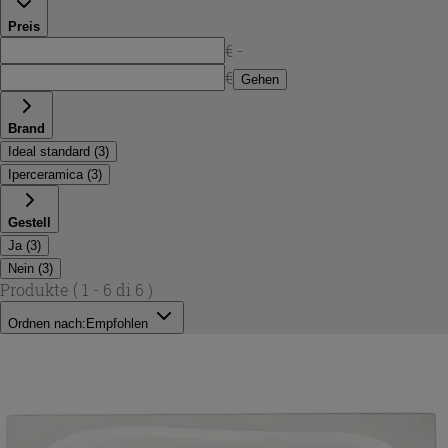
Sie so gezielt nach Platz, Einbauart und gewünschtem
Preis
Finish.
€ -
€
Gehen
Brand
Ideal standard
(
3
)
Iperceramica
(
3
)
Gestell
Ja
(
3
)
Nein
(
3
)
Produkte
( 1 - 6 di 6 )
Ordnen nach:
Empfohlen