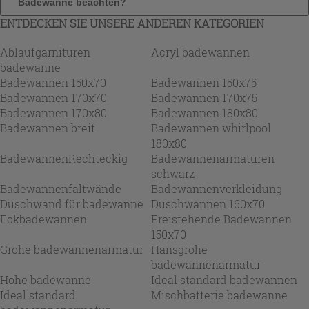
Badewanne beachten?
ENTDECKEN SIE UNSERE ANDEREN KATEGORIEN
Ablaufgarnituren
Acryl badewannen
badewanne
Badewannen 150x70
Badewannen 150x75
Badewannen 170x70
Badewannen 170x75
Badewannen 170x80
Badewannen 180x80
Badewannen breit
Badewannen whirlpool
180x80
BadewannenRechteckig
Badewannenarmaturen
schwarz
Badewannenfaltwände
Badewannenverkleidung
Duschwand für badewanne
Duschwannen 160x70
Eckbadewannen
Freistehende Badewannen
150x70
Grohe badewannenarmatur
Hansgrohe
badewannenarmatur
Hohe badewanne
Ideal standard badewannen
Ideal standard
Mischbatterie badewanne